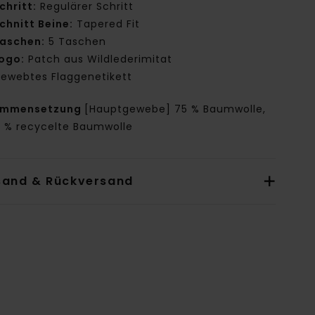
chritt:
Regulärer Schritt
chnitt Beine:
Tapered Fit
aschen:
5 Taschen
ogo:
Patch aus Wildlederimitat
ewebtes Flaggenetikett
ammensetzung
[Hauptgewebe] 75 % Baumwolle,
0 % recycelte Baumwolle
sand & Rückversand