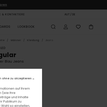
aren
E & KONTAKTIERE
GESCHENKKARTE
AUT / DE
SHOPS
BOARDS
LOOKBOOK
eite
Männer
Kleidung
Jeans
LED
gular
er Blau Jeans
BONUS
00
63%
n ohne zu akzeptieren
3,75
rmationen auf Ihrem
 (wie Ihre
iträge und Inhalte
LTER RABATT EXTRA 25 %
hr Publikum zu
 Wahl so einstellen,