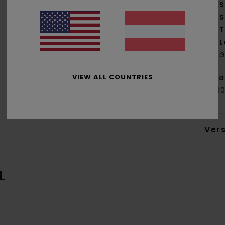
S
S
T
L
G
VIEW ALL COUNTRIES
Zus
25,0
Ver
L