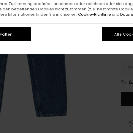
e Ihrer Zustimmung bedürfen, annehmen oder ablehnen oder sich da
Farb
 den betreffenden Cookies nicht zustimmen (z. B. bestimmte Cooki
re Informationen finden Sie in unserer :
Cookie-Richtlinie
und
Datens
walten
Alle Cook
26
3
G