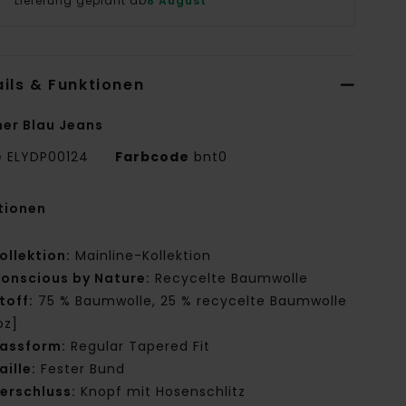
Lieferung geplant ab
8 August
ils & Funktionen
er Blau Jeans
e
ELYDP00124
Farbcode
bnt0
tionen
ollektion:
Mainline-Kollektion
onscious by Nature:
Recycelte Baumwolle
toff:
75 % Baumwolle, 25 % recycelte Baumwolle
oz]
assform:
Regular Tapered Fit
aille:
Fester Bund
erschluss:
Knopf mit Hosenschlitz