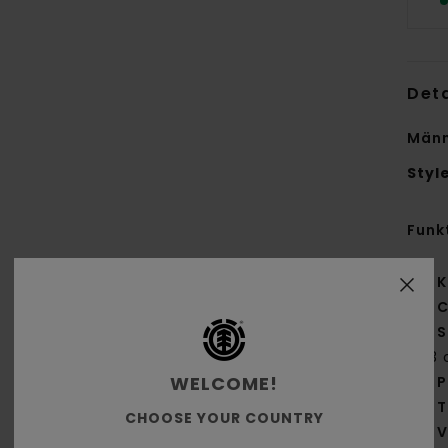
Deta
Männ
Styl
Funk
K
C
S
[13 
WELCOME!
P
T
CHOOSE YOUR COUNTRY
V