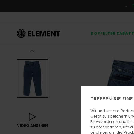
Direkt
zur
Produktinformation
springen
DOPPELTER RABAT
TREFFEN SIE EIN
Wir und unsere Partne
Gerät zu speichern un
Browserdaten und Ihre
VIDEO ANSEHEN
zu präsentieren, um d
erfahren, um die Produ