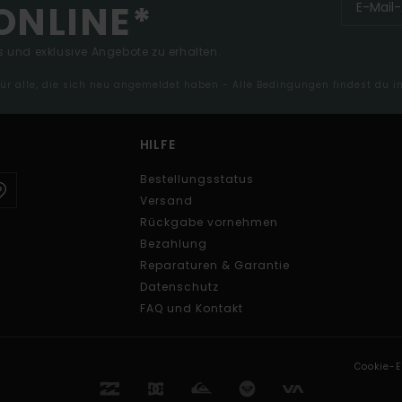
ONLINE*
 und exklusive Angebote zu erhalten.
 für alle, die sich neu angemeldet haben - Alle Bedingungen findest du 
HILFE
Bestellungsstatus
Versand
Rückgabe vornehmen
Bezahlung
Reparaturen & Garantie
Datenschutz
FAQ und Kontakt
Cookie-E