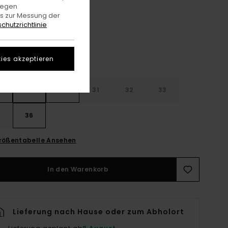
Mid Used
gegen
e
es zur Messung der
chutzrichtlinie
ies akzeptieren
28
30
31
32
33
4
36
rößentabelle Ansehen
In den Warenkorb
Lieferung nach Hause oder zum Abholort