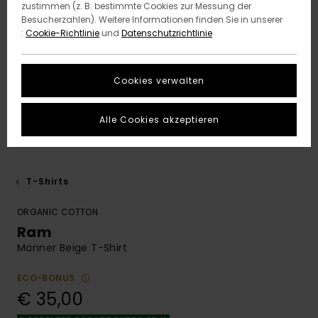
zustimmen (z. B. bestimmte Cookies zur Messung der
Besucherzahlen). Weitere Informationen finden Sie in unserer
:
Cookie-Richtlinie
und
Datenschutzrichtlinie
Cookies verwalten
Alle Cookies akzeptieren
T-Shirts
ORGANIC COTTON
Ram
Männer Beige T-Shirt
ECO-BONUS
€ 35,00