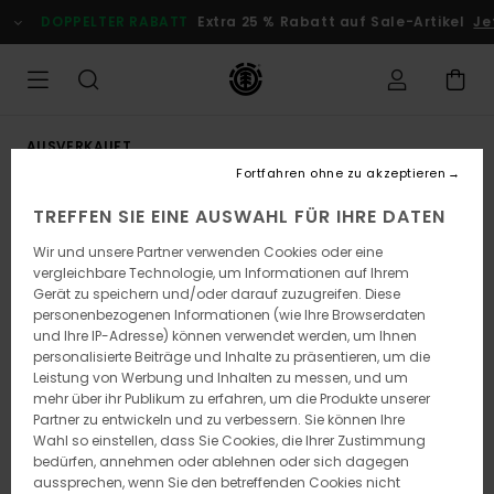
Direkt
DOPPELTER RABATT
Extra 25 % Rabatt auf Sale-Artikel
Jet
zur
Produktinformation
springen
AUSVERKAUFT
Fortfahren ohne zu akzeptieren
TREFFEN SIE EINE AUSWAHL FÜR IHRE DATEN
Wir und unsere Partner verwenden Cookies oder eine
vergleichbare Technologie, um Informationen auf Ihrem
Gerät zu speichern und/oder darauf zuzugreifen. Diese
personenbezogenen Informationen (wie Ihre Browserdaten
und Ihre IP-Adresse) können verwendet werden, um Ihnen
personalisierte Beiträge und Inhalte zu präsentieren, um die
Leistung von Werbung und Inhalten zu messen, und um
mehr über ihr Publikum zu erfahren, um die Produkte unserer
Partner zu entwickeln und zu verbessern. Sie können Ihre
Wahl so einstellen, dass Sie Cookies, die Ihrer Zustimmung
bedürfen, annehmen oder ablehnen oder sich dagegen
aussprechen, wenn Sie den betreffenden Cookies nicht