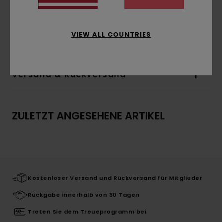
und trägt die Größe M
Zusammensetzung
[Hauptstoff] 100 % Bio-
VIEW ALL COUNTRIES
Baumwolle
Versand & Rückversand
ZULETZT ANGESEHENE ARTIKEL
Kostenloser Versand und Rückversand für Mitglieder
Rückgabe innerhalb von 30 Tagen
Treten Sie dem Treueprogramm bei