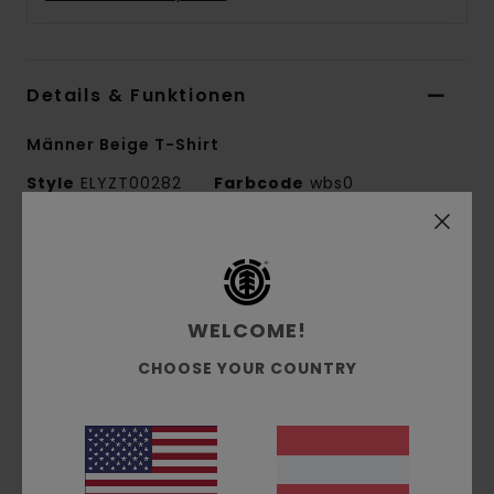
Details & Funktionen
Männer Beige T-Shirt
Style
ELYZT00282
Farbcode
wbs0
Funktionen
Umweltfreundlicher Stoff:
Bio-Baumwoll-
WELCOME!
Jersey-Stoff [160 g/m2]
Passform:
Regular Fit
CHOOSE YOUR COUNTRY
Hals:
Rundhalsausschnitt
Logo:
Grafik-Siebdruck auf Brust und Rücken
Logo-Flaggenlabel in der Seitennaht
Das Model in den Fotos ist 182cm / 72" groß