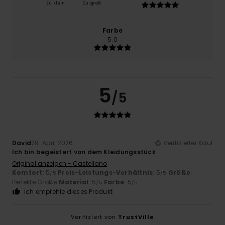
Zu klein
Zu groß
Farbe
5.0
5
/5
David
29. April 2026
Verifizierter Kauf
Ich bin begeistert von dem Kleidungsstück
Original anzeigen - Castellano
Komfort
: 5
Preis-Leistungs-Verhältnis
: 5
Größe
:
/5
/5
Perfekte Größe
Material
: 5
Farbe
: 5
/5
/5
Ich empfehle dieses Produkt
Verifiziert von
TrustVille