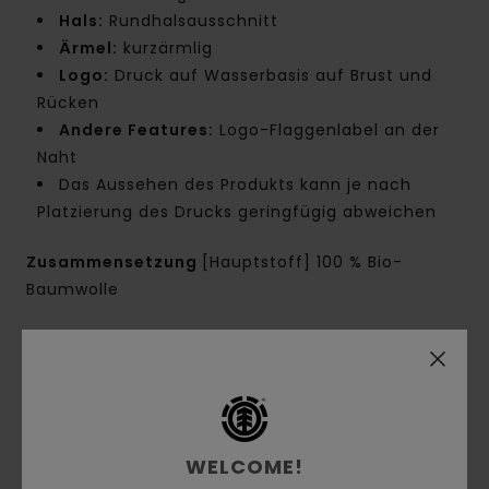
Hals:
Rundhalsausschnitt
Ärmel:
kurzärmlig
Logo:
Druck auf Wasserbasis auf Brust und
Rücken
Andere Features:
Logo-Flaggenlabel an der
Naht
Das Aussehen des Produkts kann je nach
Platzierung des Drucks geringfügig abweichen
Zusammensetzung
[Hauptstoff] 100 % Bio-
Baumwolle
Versand & Rückversand
Kundenbewertungen
WELCOME!