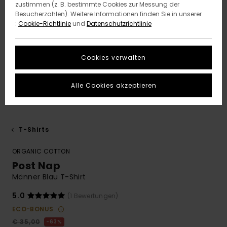
zustimmen (z. B. bestimmte Cookies zur Messung der
Besucherzahlen). Weitere Informationen finden Sie in unserer
:
Cookie-Richtlinie
und
Datenschutzrichtlinie
Cookies verwalten
Alle Cookies akzeptieren
T-Shirts
ORGANIC COTTON
Post Nap
Männer Blau T-Shirt
5.0
(1 Bewertungen)
ECO-BONUS
€ 35,00
63%