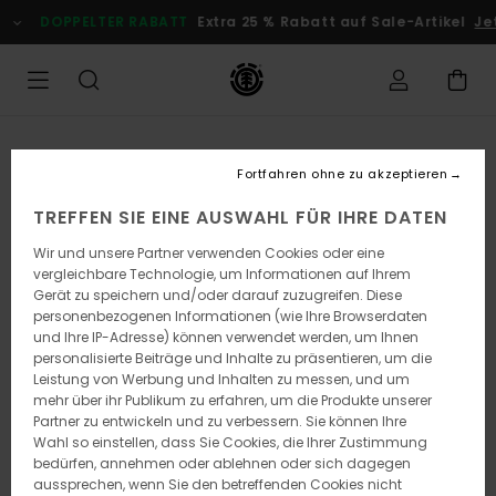
Direkt
DOPPELTER RABATT
Extra 25 % Rabatt auf Sale-Artikel
Jetz
zur
Produktinformation
springen
Fortfahren ohne zu akzeptieren
TREFFEN SIE EINE AUSWAHL FÜR IHRE DATEN
Wir und unsere Partner verwenden Cookies oder eine
vergleichbare Technologie, um Informationen auf Ihrem
Gerät zu speichern und/oder darauf zuzugreifen. Diese
personenbezogenen Informationen (wie Ihre Browserdaten
und Ihre IP-Adresse) können verwendet werden, um Ihnen
personalisierte Beiträge und Inhalte zu präsentieren, um die
Leistung von Werbung und Inhalten zu messen, und um
mehr über ihr Publikum zu erfahren, um die Produkte unserer
Partner zu entwickeln und zu verbessern. Sie können Ihre
Wahl so einstellen, dass Sie Cookies, die Ihrer Zustimmung
bedürfen, annehmen oder ablehnen oder sich dagegen
aussprechen, wenn Sie den betreffenden Cookies nicht