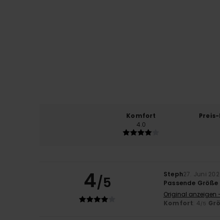
Komfort
Preis
4.0
4
Steph
27. Juni 20
/5
Passende Größe
Original anzeigen 
Komfort
: 4
Gr
/5