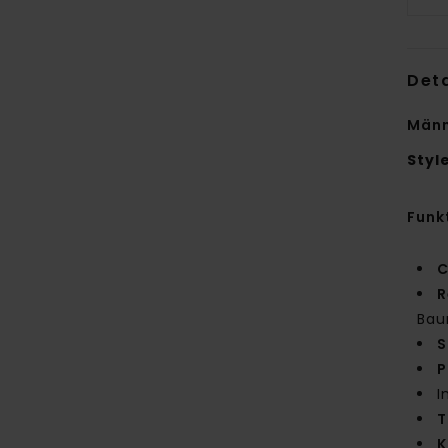
Deta
Männ
Styl
Funk
C
R
Bau
S
P
I
T
K