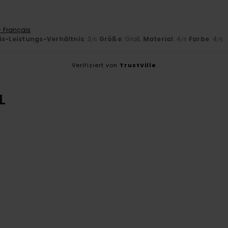
- Français
is-Leistungs-Verhältnis
: 3
Größe
: Groß
Material
: 4
Farbe
: 4
/5
/5
/5
Verifiziert von
TrustVille
L