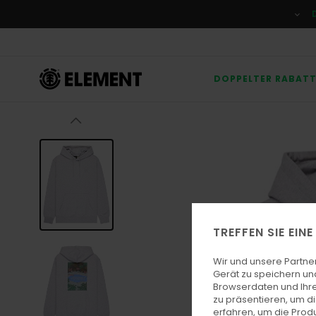
Direkt
zur
Produktinformation
springen
DOPPELTER RABAT
TREFFEN SIE EIN
Wir und unsere Partne
Gerät zu speichern un
Browserdaten und Ihre
zu präsentieren, um d
erfahren, um die Produ