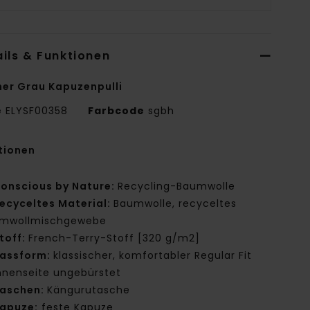
ils & Funktionen
er Grau Kapuzenpulli
e
ELYSF00358
Farbcode
sgbh
tionen
onscious by Nature:
Recycling-Baumwolle
ecyceltes Material:
Baumwolle, recyceltes
mwollmischgewebe
toff:
French-Terry-Stoff [320 g/m2]
assform:
klassischer, komfortabler Regular Fit
nnenseite ungebürstet
aschen:
Kängurutasche
apuze:
feste Kapuze