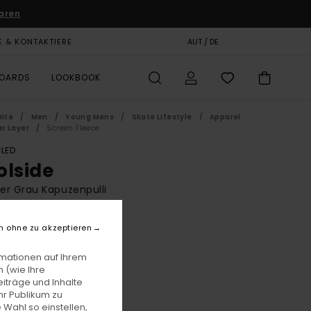
aren
E & KONTAKTIERE
GESCHENKKARTE
AUT / DE
SHOPS
BOARDS
LOOKBOOK
eite
Men
Young Mens
Skate Lifestyle
Apparel
r Layer
Screen Fleece
LED
olside
r Grau Kapuzenpulli
(2 Bewertungen)
n ohne zu akzeptieren
BONUS
00
60%
rmationen auf Ihrem
29,99
 (wie Ihre
iträge und Inhalte
hr Publikum zu
 Wahl so einstellen,
LTER RABATT EXTRA 25 %