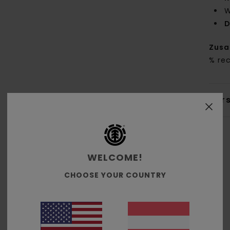
W
D
Zus
% re
Ver
WELCOME!
CHOOSE YOUR COUNTRY