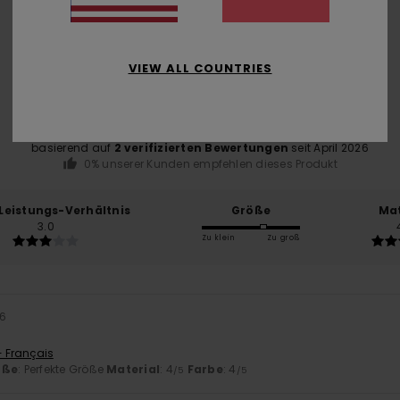
Durchschnittliche Bewertung
4.0
VIEW ALL COUNTRIES
/5
basierend auf
2 verifizierten Bewertungen
seit April 2026
0% unserer Kunden empfehlen dieses Produkt
-Leistungs-Verhältnis
Größe
Mat
3.0
Zu klein
Zu groß
26
- Français
öße
: Perfekte Größe
Material
: 4
Farbe
: 4
/5
/5