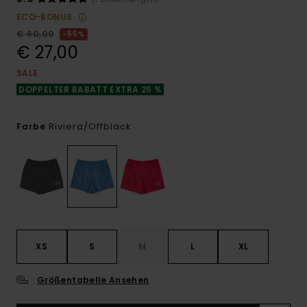
ECO-BONUS
€ 60,00
55%
€ 27,00
SALE
DOPPELTER RABATT EXTRA 25 %
Riviera/offblack
Farbe
XS
S
M
L
XL
Größentabelle Ansehen