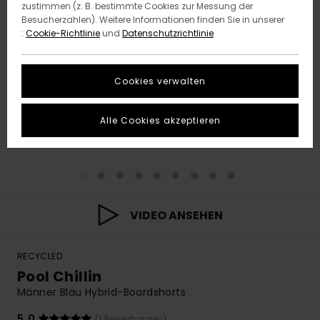
zustimmen (z. B. bestimmte Cookies zur Messung der
Besucherzahlen). Weitere Informationen finden Sie in unserer
:
Cookie-Richtlinie
und
Datenschutzrichtlinie
Cookies verwalten
Alle Cookies akzeptieren
VIDEO ANSEHEN
RECYCLED
Pool Chillin
Männer Blau Hybrid-Boardshorts
5.0
(1 Bewertungen)