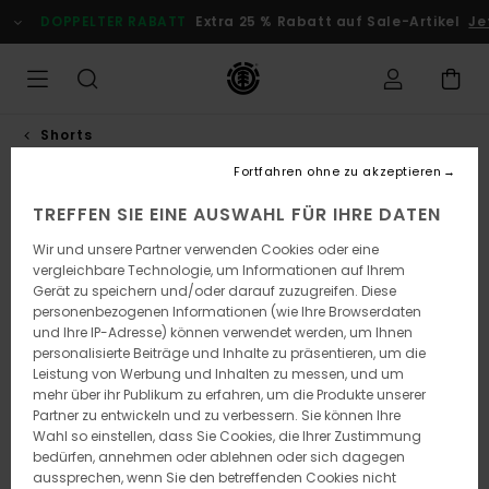
Direkt
DOPPELTER RABATT
Extra 25 % Rabatt auf Sale-Artikel
Jetz
zur
Produktinformation
springen
Shorts
Fortfahren ohne zu akzeptieren
TREFFEN SIE EINE AUSWAHL FÜR IHRE DATEN
Wir und unsere Partner verwenden Cookies oder eine
vergleichbare Technologie, um Informationen auf Ihrem
Gerät zu speichern und/oder darauf zuzugreifen. Diese
personenbezogenen Informationen (wie Ihre Browserdaten
und Ihre IP-Adresse) können verwendet werden, um Ihnen
personalisierte Beiträge und Inhalte zu präsentieren, um die
Leistung von Werbung und Inhalten zu messen, und um
mehr über ihr Publikum zu erfahren, um die Produkte unserer
Partner zu entwickeln und zu verbessern. Sie können Ihre
Wahl so einstellen, dass Sie Cookies, die Ihrer Zustimmung
bedürfen, annehmen oder ablehnen oder sich dagegen
aussprechen, wenn Sie den betreffenden Cookies nicht