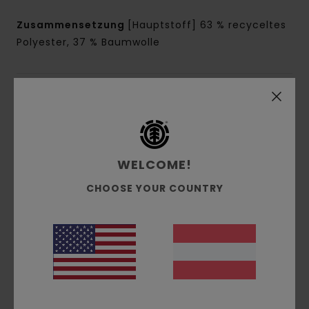
Zusammensetzung
[Hauptstoff] 63 % recyceltes
Polyester, 37 % Baumwolle
Versand & Rückversand
Pool Service
WELCOME!
CHOOSE YOUR COUNTRY
Kundenbewertungen
Durchschnittliche Bewertung