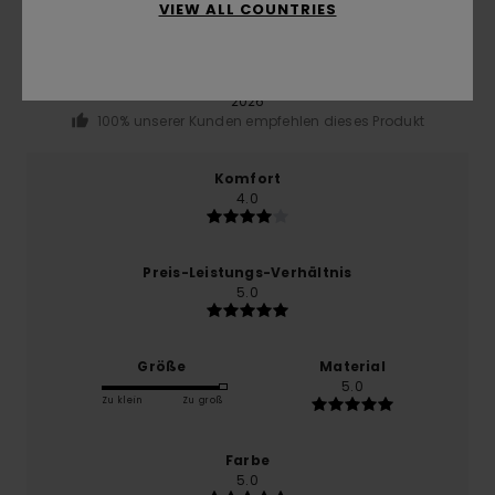
5.0
VIEW ALL COUNTRIES
/5
basierend auf
1 verifizierten Bewertungen
seit Mai
2026
100% unserer Kunden empfehlen dieses Produkt
Komfort
4.0
Preis-Leistungs-Verhältnis
5.0
Größe
Material
5.0
Zu klein
Zu groß
Farbe
5.0