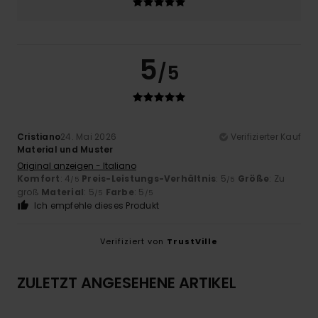
5
/5
Cristiano
24. Mai 2026
Verifizierter Kauf
Material und Muster
Original anzeigen - Italiano
Komfort
: 4
Preis-Leistungs-Verhältnis
: 5
Größe
: Zu
/5
/5
groß
Material
: 5
Farbe
: 5
/5
/5
Ich empfehle dieses Produkt
Verifiziert von
TrustVille
ZULETZT ANGESEHENE ARTIKEL