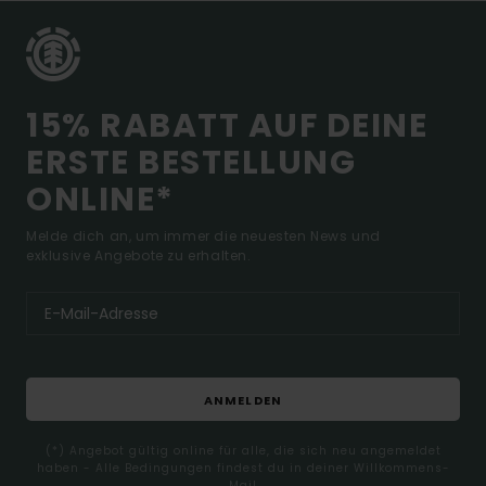
15% RABATT AUF DEINE
ERSTE BESTELLUNG
ONLINE*
Melde dich an, um immer die neuesten News und
exklusive Angebote zu erhalten.
ANMELDEN
(*) Angebot gültig online für alle, die sich neu angemeldet
haben - Alle Bedingungen findest du in deiner Willkommens-
Mail