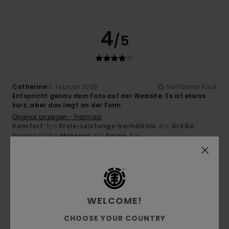
4
/5
Catherine
17. Februar 2026
Verifizierter Kauf
Entspricht genau dem Foto auf der Website. Es ist etwas
kurz, aber das liegt an der Form.
Original anzeigen - Français
Komfort
: 5
Preis-Leistungs-Verhältnis
: 4
Größe
:
/5
/5
Perfekte Größe
Material
: 4
Farbe
: 5
/5
/5
Ich empfehle dieses Produkt
5
/5
WELCOME!
CHOOSE YOUR COUNTRY
Evelyne
14. Februar 2026
Verifizierter Kauf