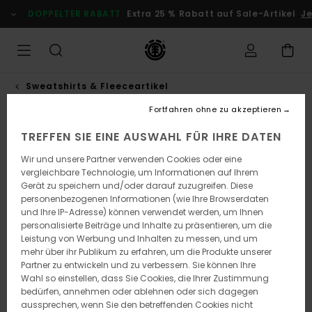
Direkt
DOPPELTER RABATT
Extra 25 % Rabatt auf Sale-Artikel
Je
zur
Produktinformation
springen
Sweatshirts & Fleeceartikel
Fortfahren ohne zu akzeptieren
TREFFEN SIE EINE AUSWAHL FÜR IHRE DATEN
Wir und unsere Partner verwenden Cookies oder eine
vergleichbare Technologie, um Informationen auf Ihrem
Gerät zu speichern und/oder darauf zuzugreifen. Diese
personenbezogenen Informationen (wie Ihre Browserdaten
und Ihre IP-Adresse) können verwendet werden, um Ihnen
personalisierte Beiträge und Inhalte zu präsentieren, um die
Leistung von Werbung und Inhalten zu messen, und um
mehr über ihr Publikum zu erfahren, um die Produkte unserer
Partner zu entwickeln und zu verbessern. Sie können Ihre
Wahl so einstellen, dass Sie Cookies, die Ihrer Zustimmung
bedürfen, annehmen oder ablehnen oder sich dagegen
aussprechen, wenn Sie den betreffenden Cookies nicht