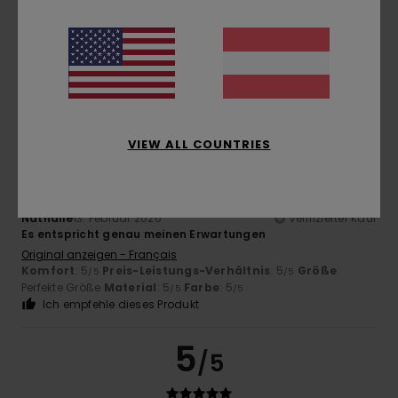
Preis-Leistungs-Verhältnis
Original anzeigen - Français
Komfort
: 5
Preis-Leistungs-Verhältnis
: 5
Größe
:
/5
/5
Perfekte Größe
Material
: 5
Farbe
: 5
/5
/5
Ich empfehle dieses Produkt
5
/5
VIEW ALL COUNTRIES
Nathalie
13. Februar 2026
Verifizierter Kauf
Es entspricht genau meinen Erwartungen
Original anzeigen - Français
Komfort
: 5
Preis-Leistungs-Verhältnis
: 5
Größe
:
/5
/5
Perfekte Größe
Material
: 5
Farbe
: 5
/5
/5
Ich empfehle dieses Produkt
5
/5