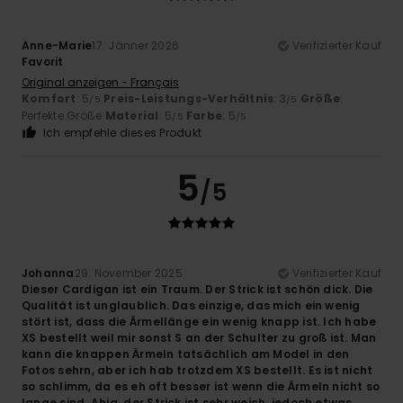
Anne-Marie
17. Jänner 2026
Verifizierter Kauf
Favorit
Original anzeigen - Français
Komfort
: 5
Preis-Leistungs-Verhältnis
: 3
Größe
:
/5
/5
Perfekte Größe
Material
: 5
Farbe
: 5
/5
/5
Ich empfehle dieses Produkt
5
/5
Johanna
29. November 2025
Verifizierter Kauf
Dieser Cardigan ist ein Traum. Der Strick ist schön dick. Die
Qualität ist unglaublich. Das einzige, das mich ein wenig
stört ist, dass die Ärmellänge ein wenig knapp ist. Ich habe
XS bestellt weil mir sonst S an der Schulter zu groß ist. Man
kann die knappen Ärmeln tatsächlich am Model in den
Fotos sehrn, aber ich hab trotzdem XS bestellt. Es ist nicht
so schlimm, da es eh oft besser ist wenn die Ärmeln nicht so
lange sind. Ahja, der Strick ist sehr weich, jedoch etwas