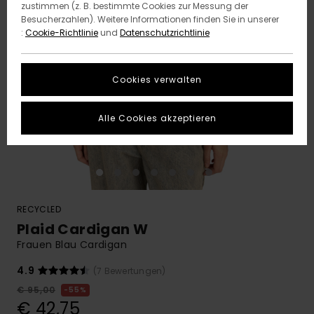
zustimmen (z. B. bestimmte Cookies zur Messung der
Besucherzahlen). Weitere Informationen finden Sie in unserer
:
Cookie-Richtlinie
und
Datenschutzrichtlinie
Cookies verwalten
Alle Cookies akzeptieren
RECYCLED
Plaid Cardigan W
Frauen Blau Cardigan
4.9
(7 Bewertungen)
€ 95,00
55%
€ 42,75