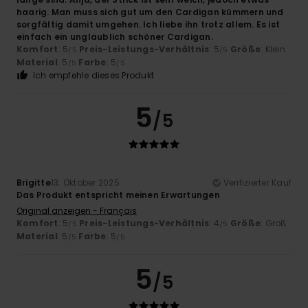
haarig. Man muss sich gut um den Cardigan kümmern und
sorgfältig damit umgehen. Ich liebe ihn trotz allem. Es ist
einfach ein unglaublich schöner Cardigan.
Komfort
: 5
Preis-Leistungs-Verhältnis
: 5
Größe
: Klein
/5
/5
Material
: 5
Farbe
: 5
/5
/5
Ich empfehle dieses Produkt
5
/5
Brigitte
13. Oktober 2025
Verifizierter Kauf
Das Produkt entspricht meinen Erwartungen
Original anzeigen - Français
Komfort
: 5
Preis-Leistungs-Verhältnis
: 4
Größe
: Groß
/5
/5
Material
: 5
Farbe
: 5
/5
/5
5
/5