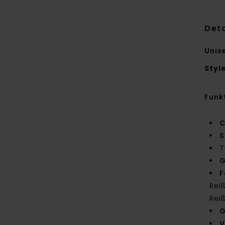
Deta
Unis
Styl
Funk
C
S
T
G
F
Rei
Rei
G
V