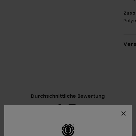
Zus
Polye
Ver
Durchschnittliche Bewertung
4.5
/5
basierend auf
6 verifizierten Bewertungen
seit November 2025