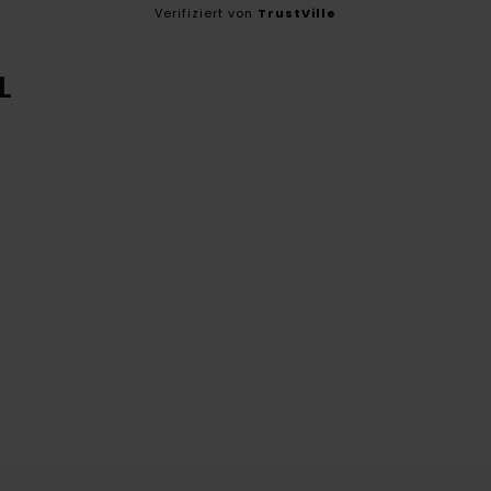
Verifiziert von
TrustVille
L