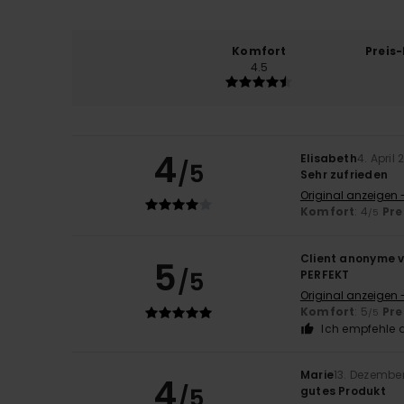
Komfort
Preis
4.5
4
Elisabeth
4. April
/5
Sehr zufrieden
Original anzeigen 
Komfort
: 4
Pre
/5
Client anonyme v
5
/5
PERFEKT
Original anzeigen 
Komfort
: 5
Pre
/5
Ich empfehle d
Marie
13. Dezembe
4
/5
gutes Produkt