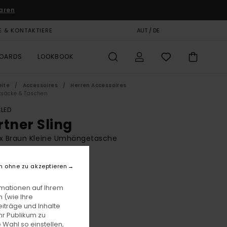
aren
E & KONTAKTIERE
GESCHENKKARTE
AUT / DE
SHOPS
BOARDS
LOOKBOOK
eite
Accessoires
Herren Accessoires
säcke & Taschen
LED
rtner Sling
ex Braun Kleine Umhängetasche
(6 Bewertungen)
n ohne zu akzeptieren
BONUS
00
63%
rmationen auf Ihrem
6,87
 (wie Ihre
iträge und Inhalte
hr Publikum zu
 Wahl so einstellen,
LTER RABATT EXTRA 25 %