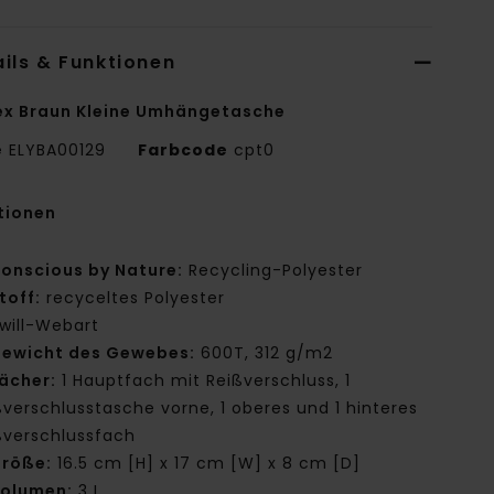
ils & Funktionen
ex Braun Kleine Umhängetasche
e
ELYBA00129
Farbcode
cpt0
tionen
onscious by Nature:
Recycling-Polyester
toff:
recyceltes Polyester
will-Webart
ewicht des Gewebes:
600T, 312 g/m2
ächer:
1 Hauptfach mit Reißverschluss, 1
ßverschlusstasche vorne, 1 oberes und 1 hinteres
ßverschlussfach
röße:
16.5 cm [H] x 17 cm [W] x 8 cm [D]
olumen:
3 L