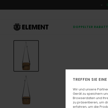
Direkt
zur
Produktinformation
springen
DOPPELTER RABAT
TREFFEN SIE EIN
Wir und unsere Partne
Gerät zu speichern un
Browserdaten und Ihre
zu präsentieren, um d
erfahren, um die Produ