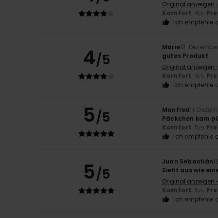
Original anzeigen 
Komfort
: 4
Pre
/5
Ich empfehle d
Marie
13. Dezembe
4
/5
gutes Produkt
Original anzeigen 
Komfort
: 4
Pre
/5
Ich empfehle d
5
Manfred
11. Deze
/5
Päckchen kam pün
Komfort
: 5
Pre
/5
Ich empfehle d
Juan Sebastián
1
5
/5
Sieht aus wie e
Original anzeigen 
Komfort
: 5
Pre
/5
Ich empfehle d