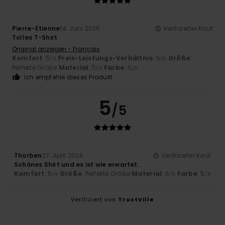
Pierre-Etienne
14. Juni 2026
Verifizierter Kauf
Tolles T-Shirt
Original anzeigen - Français
Komfort
: 5
Preis-Leistungs-Verhältnis
: 5
Größe
:
/5
/5
Perfekte Größe
Material
: 5
Farbe
: 5
/5
/5
Ich empfehle dieses Produkt
5
/5
Thorben
27. April 2026
Verifizierter Kauf
Schönes Shirt und es ist wie erwartet.
Komfort
: 5
Größe
: Perfekte Größe
Material
: 5
Farbe
: 5
/5
/5
/5
Verifiziert von
TrustVille