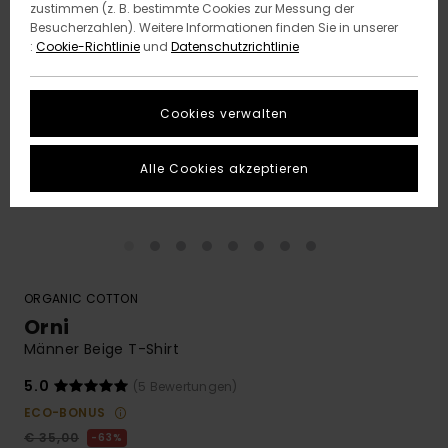
zustimmen (z. B. bestimmte Cookies zur Messung der
Besucherzahlen). Weitere Informationen finden Sie in unserer
:
Cookie-Richtlinie
und
Datenschutzrichtlinie
Cookies verwalten
Alle Cookies akzeptieren
ORGANIC COTTON
Orni
Männer Beige T-Shirt
5.0
(5 Bewertungen)
ECO-BONUS
€ 35,00
63%