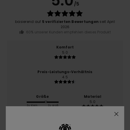
5.0
/5
basierend auf
5 verifizierten Bewertungen
seit April
2026
60% unserer Kunden empfehlen dieses Produkt
Komfort
5.0
Preis-Leistungs-Verhältnis
4.5
Größe
Material
5.0
Zu klein
Zu groß
Farbe
5.0