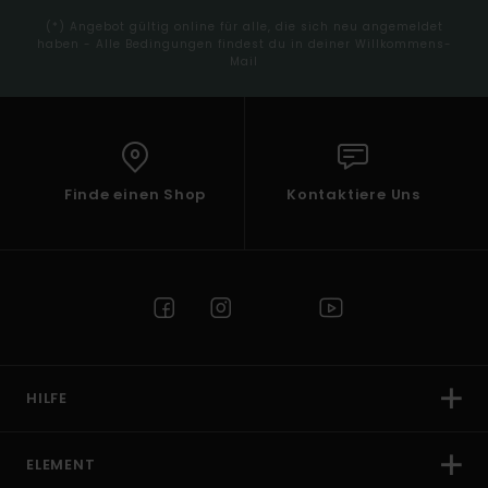
(*) Angebot gültig online für alle, die sich neu angemeldet
haben - Alle Bedingungen findest du in deiner Willkommens-
Mail
Finde einen Shop
Kontaktiere Uns
HILFE
ELEMENT