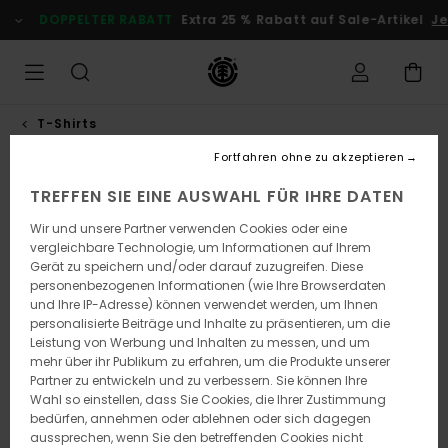
Direkt
DOPPELTER RABATT
Extra 25 % Rabatt auf Sale-Artikel
Je
zur
Produktinformation
springen
T-Shirts
Fortfahren ohne zu akzeptieren
TREFFEN SIE EINE AUSWAHL FÜR IHRE DATEN
Wir und unsere Partner verwenden Cookies oder eine
vergleichbare Technologie, um Informationen auf Ihrem
Gerät zu speichern und/oder darauf zuzugreifen. Diese
personenbezogenen Informationen (wie Ihre Browserdaten
und Ihre IP-Adresse) können verwendet werden, um Ihnen
personalisierte Beiträge und Inhalte zu präsentieren, um die
Leistung von Werbung und Inhalten zu messen, und um
mehr über ihr Publikum zu erfahren, um die Produkte unserer
Partner zu entwickeln und zu verbessern. Sie können Ihre
Wahl so einstellen, dass Sie Cookies, die Ihrer Zustimmung
bedürfen, annehmen oder ablehnen oder sich dagegen
aussprechen, wenn Sie den betreffenden Cookies nicht