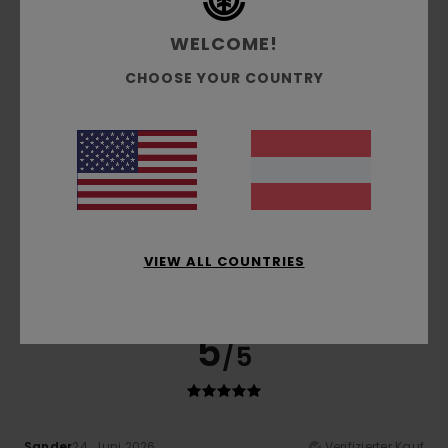
WELCOME!
CHOOSE YOUR COUNTRY
5
/5
Bernard
3. Juli 2026
Verifizierter Kauf
Sehr zufrieden
Original anzeigen - Français
Komfort
: 5
Preis-Leistungs-Verhältnis
: 5
Größe
:
/5
/5
VIEW ALL COUNTRIES
Perfekte Größe
Material
: 5
Farbe
: 5
/5
/5
Ich empfehle dieses Produkt
5
/5
Sander
24. Juni 2026
Verifizierter Kauf