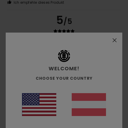
Ich empfehle dieses Produkt
5
/5
Thomas
16. Februar 2026
Verifizierter Kauf
Sehr heiß
Original anzeigen - Français
Komfort
: 5
Preis-Leistungs-Verhältnis
: 5
Größe
: Klein
/5
/5
WELCOME!
Material
: 5
/5
Ich empfehle dieses Produkt
CHOOSE YOUR COUNTRY
4
/5
Antonio
27. Jänner 2026
Verifizierter Kauf
Mir gefällt der Stil und die Größe passt