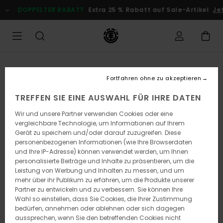
Direkt
DOPPELTER RABATT
Extra 25 % Rabatt auf Sale-Artikel
Je
zur
Produktinformation
springen
Fortfahren ohne zu akzeptieren
TREFFEN SIE EINE AUSWAHL FÜR IHRE DATEN
Wir und unsere Partner verwenden Cookies oder eine
vergleichbare Technologie, um Informationen auf Ihrem
Gerät zu speichern und/oder darauf zuzugreifen. Diese
personenbezogenen Informationen (wie Ihre Browserdaten
und Ihre IP-Adresse) können verwendet werden, um Ihnen
personalisierte Beiträge und Inhalte zu präsentieren, um die
Leistung von Werbung und Inhalten zu messen, und um
mehr über ihr Publikum zu erfahren, um die Produkte unserer
Partner zu entwickeln und zu verbessern. Sie können Ihre
Wahl so einstellen, dass Sie Cookies, die Ihrer Zustimmung
bedürfen, annehmen oder ablehnen oder sich dagegen
aussprechen, wenn Sie den betreffenden Cookies nicht