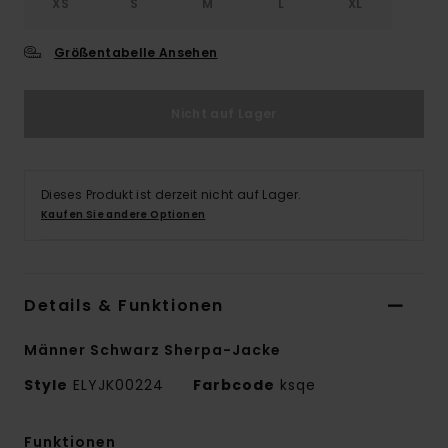
XS
S
M
L
XL
Größentabelle Ansehen
Nicht auf Lager
Dieses Produkt ist derzeit nicht auf Lager.
Kaufen Sie andere Optionen
Details & Funktionen
Männer Schwarz Sherpa-Jacke
Style
ELYJK00224
Farbcode
ksqe
Funktionen