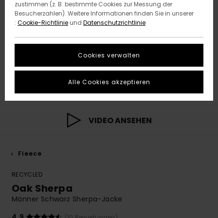
zustimmen (z. B. bestimmte Cookies zur Messung der
Besucherzahlen). Weitere Informationen finden Sie in unserer
:
Cookie-Richtlinie
und
Datenschutzrichtlinie
Cookies verwalten
Alle Cookies akzeptieren
VIDEO ANSEHEN
Fleece
RECYCLED
Oak Sherpa
Männer Schwarz Sherpa-Jacke
4.9
(10 Bewertungen)