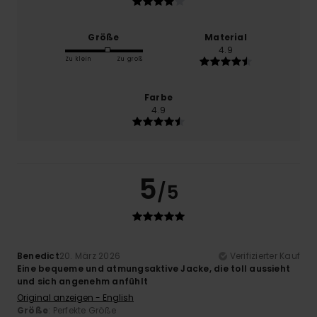
Größe
Material
4.9
Zu klein
Zu groß
Farbe
4.9
5
/5
Benedict
20. März 2026
Verifizierter Kauf
Eine bequeme und atmungsaktive Jacke, die toll aussieht
und sich angenehm anfühlt
Original anzeigen - English
Größe
: Perfekte Größe