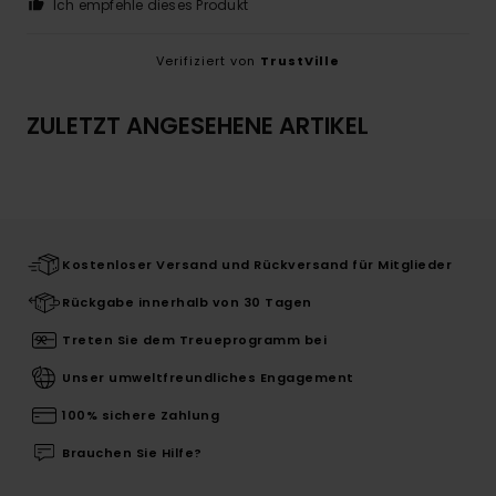
Ich empfehle dieses Produkt
Verifiziert von
TrustVille
ZULETZT ANGESEHENE ARTIKEL
Kostenloser Versand und Rückversand für Mitglieder
Rückgabe innerhalb von 30 Tagen
Treten Sie dem Treueprogramm bei
Unser umweltfreundliches Engagement
100% sichere Zahlung
Brauchen Sie Hilfe?