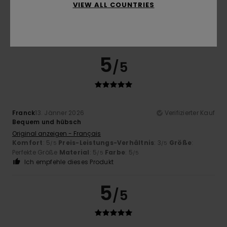
VIEW ALL COUNTRIES
Original anzeigen - Italiano
Komfort
: 5
Preis-Leistungs-Verhältnis
: 4
Größe
: Groß
/5
/5
Material
: 4
Farbe
: 4
/5
/5
Ich empfehle dieses Produkt
5
/5
Franck
13. Jänner 2026
Verifizierter Kauf
Bequem und hübsch
Original anzeigen - Français
Komfort
: 5
Preis-Leistungs-Verhältnis
: 3
Größe
:
/5
/5
Perfekte Größe
Material
: 5
Farbe
: 5
/5
/5
Ich empfehle dieses Produkt
5
/5