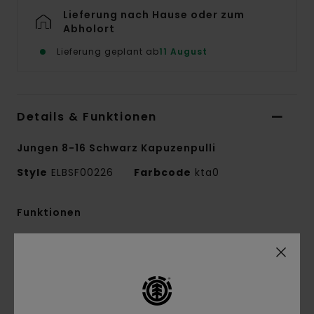
Lieferung nach Hause oder zum
Abholort
Lieferung geplant ab
11 August
Details & Funktionen
Jungen 8-16 Schwarz Kapuzenpulli
Style
ELBSF00226
Farbcode
kta0
Funktionen
Conscious by Nature:
Recycling-Baumwolle
Recyceltes Material:
Baumwolle, recyceltes
Baumwollmischgewebe
Stoff:
French-Terry-Stoff [320 g/m2]