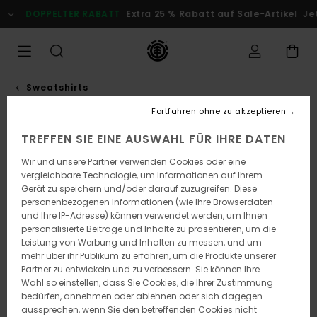
Direkt
DOPPELTER RABATT
Extra 25 % Rabatt auf Sale-Artikel
Jetz
zur
Produktinformation
springen
Sweatshirts
Fortfahren ohne zu akzeptieren
TREFFEN SIE EINE AUSWAHL FÜR IHRE DATEN
Wir und unsere Partner verwenden Cookies oder eine
vergleichbare Technologie, um Informationen auf Ihrem
Gerät zu speichern und/oder darauf zuzugreifen. Diese
personenbezogenen Informationen (wie Ihre Browserdaten
und Ihre IP-Adresse) können verwendet werden, um Ihnen
personalisierte Beiträge und Inhalte zu präsentieren, um die
Leistung von Werbung und Inhalten zu messen, und um
mehr über ihr Publikum zu erfahren, um die Produkte unserer
Partner zu entwickeln und zu verbessern. Sie können Ihre
Wahl so einstellen, dass Sie Cookies, die Ihrer Zustimmung
bedürfen, annehmen oder ablehnen oder sich dagegen
aussprechen, wenn Sie den betreffenden Cookies nicht