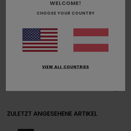
Passform:
klassischer, komfortabler Regular
WELCOME!
Fit
CHOOSE YOUR COUNTRY
Gebürstete Innenseite
Taschen:
Kängurutasche
Kapuze:
Single-Jersey-Futter an der Kapuze
Wasserbasierter Druck
Druck:
Brust- und Rückendruck
Zusammensetzung
[Hauptstoff] 70 % Baumwolle,
30 % recycelte Baumwolle
VIEW ALL COUNTRIES
Versand & Rückversand
ZULETZT ANGESEHENE ARTIKEL