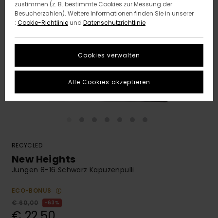
zustimmen (z. B. bestimmte Cookies zur Messung der
Besucherzahlen). Weitere Informationen finden Sie in unserer
:
Cookie-Richtlinie
und
Datenschutzrichtlinie
Cookies verwalten
Alle Cookies akzeptieren
RECYCLED
New Heights
Jungen 8-16 Schwarz Kapuzenpulli
ECO-BONUS
€ 60,00
63%
€ 22,50