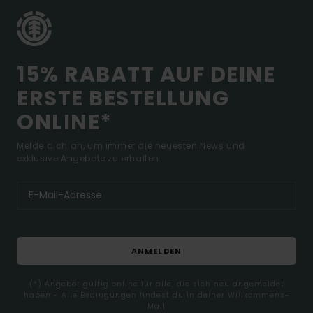
15% RABATT AUF DEINE
ERSTE BESTELLUNG
ONLINE*
Melde dich an, um immer die neuesten News und
exklusive Angebote zu erhalten.
ANMELDEN
(*) Angebot gültig online für alle, die sich neu angemeldet
haben - Alle Bedingungen findest du in deiner Willkommens-
Mail