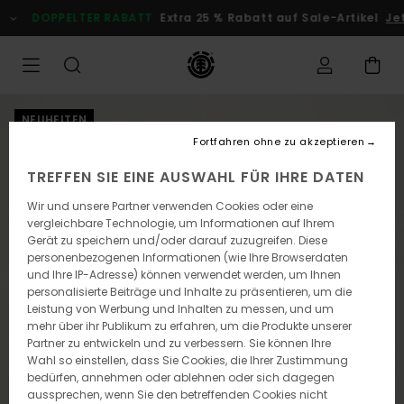
Direkt
DOPPELTER RABATT
Extra 25 % Rabatt auf Sale-Artikel
Jetz
zur
Produktinformation
springen
NEUHEITEN
Fortfahren ohne zu akzeptieren
TREFFEN SIE EINE AUSWAHL FÜR IHRE DATEN
Wir und unsere Partner verwenden Cookies oder eine
vergleichbare Technologie, um Informationen auf Ihrem
Gerät zu speichern und/oder darauf zuzugreifen. Diese
personenbezogenen Informationen (wie Ihre Browserdaten
und Ihre IP-Adresse) können verwendet werden, um Ihnen
personalisierte Beiträge und Inhalte zu präsentieren, um die
Leistung von Werbung und Inhalten zu messen, und um
mehr über ihr Publikum zu erfahren, um die Produkte unserer
Partner zu entwickeln und zu verbessern. Sie können Ihre
Wahl so einstellen, dass Sie Cookies, die Ihrer Zustimmung
bedürfen, annehmen oder ablehnen oder sich dagegen
aussprechen, wenn Sie den betreffenden Cookies nicht