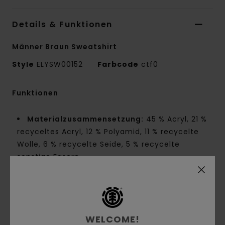
Details & Funktionen
Männer Braun Sweatshirt
Style
ELYSW00152
Farbcode
ctf0
Funktionen
Materialzusammensetzung:
45 % Acryl, 21 %
recyceltes Acryl, 12 % Polyamid, 11 % recycelte
Wolle, 6 % recycelte Seide, 5 % recycelte
sonstige Fasern
Materialkonstruktion:
Jersey-Strick [7 GG]
Innennaht-Details:
NNT-Verstärkungsband
und Melco-Spot-Tape an stark beanspruchten
Punkten
WELCOME!
Kragen:
Rundhalsausschnitt