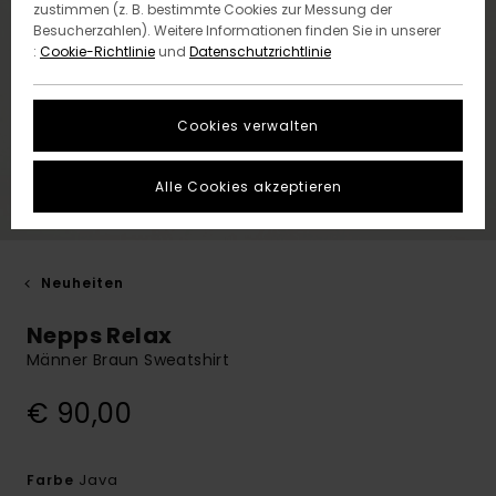
zustimmen (z. B. bestimmte Cookies zur Messung der
Besucherzahlen). Weitere Informationen finden Sie in unserer
:
Cookie-Richtlinie
und
Datenschutzrichtlinie
Cookies verwalten
Alle Cookies akzeptieren
Neuheiten
Nepps Relax
Männer Braun Sweatshirt
€ 90,00
Java
Farbe