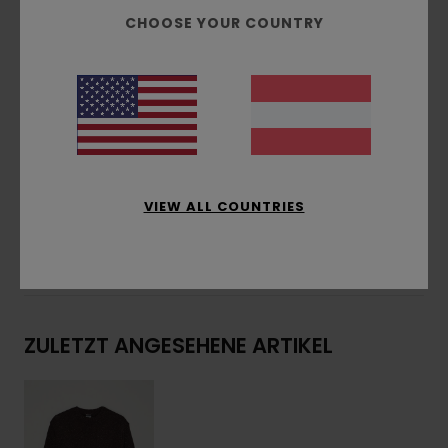
Tree-Logo-Flagge in der Seitennaht
CHOOSE YOUR COUNTRY
Gewebtes Element Co Label vorne links am
Saum
Zusammensetzung
[Hauptstoff] 45% Acryl, 21%
recyceltem Acryl, 12% Polyamid, 11% recycelte
Wolle, 6% recycelte Seide, 5% andere recycelte
Fasern
VIEW ALL COUNTRIES
Versand & Rückversand
ZULETZT ANGESEHENE ARTIKEL