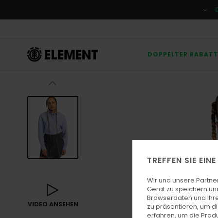
Direkt
zur
Produktinformation
springen
DOPPELTER RABAT
TREFFEN SIE EIN
Wir und unsere Partne
Gerät zu speichern un
Browserdaten und Ihre
VIDEO ANSEHEN
zu präsentieren, um d
erfahren, um die Produ