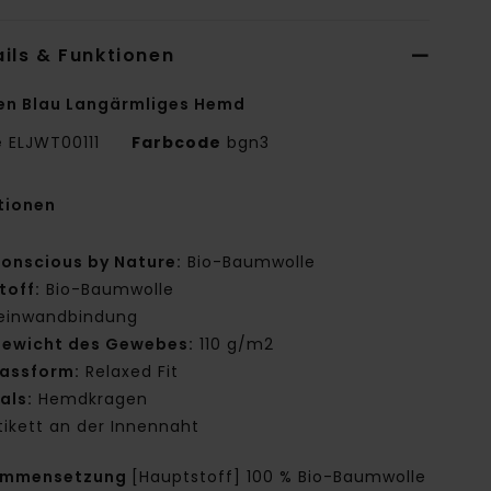
ils & Funktionen
en Blau Langärmliges Hemd
e
ELJWT00111
Farbcode
bgn3
tionen
onscious by Nature:
Bio-Baumwolle
toff:
Bio-Baumwolle
einwandbindung
ewicht des Gewebes:
110 g/m2
assform:
Relaxed Fit
als:
Hemdkragen
tikett an der Innennaht
ammensetzung
[Hauptstoff] 100 % Bio-Baumwolle