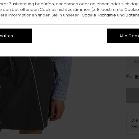
e Ihrer Zustimmung bedürfen, annehmen oder ablehnen oder sich da
 den betreffenden Cookies nicht zustimmen (z. B. bestimmte Cooki
Farb
re Informationen finden Sie in unserer :
Cookie-Richtlinie
und
Datens
walten
Alle Cook
X
G
Die
Kau