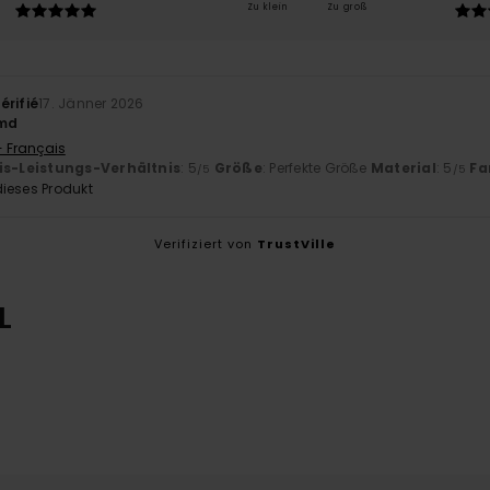
Zu klein
Zu groß
érifié
17. Jänner 2026
emd
- Français
is-Leistungs-Verhältnis
: 5
Größe
: Perfekte Größe
Material
: 5
Fa
/5
/5
ieses Produkt
Verifiziert von
TrustVille
L