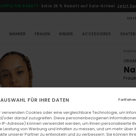
DOPPELTER RABATT
Extra 25 % Rabatt auf Sale-Artikel
Jetzt Sp
HILF
T
MÄNNER
FRAUEN
KINDER
ACCESSOIRES
SKATE
Starts
ORGAN
Na
Frau
5.0
ECO-
E AUSWAHL FÜR IHRE DATEN
Fortfahre
€ 85,
€ 3
r verwenden Cookies oder eine vergleichbare Technologie, um Info
d/oder darauf zuzugreifen. Diese personenbezogenen Informationen
SALE
 IP-Adresse) können verwendet werden, um Ihnen personalisierte Be
ie Leistung von Werbung und Inhalten zu messen, und um mehr über i
DOPPE
kte unserer Partner zu entwickeln und zu verbessern. Sie können Ihre