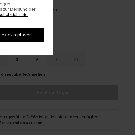
gegen
es zur Messung der
Stripe Blue/pomegranate
e
chutzrichtlinie
ies akzeptieren
S
S
M
L
XL
rößentabelle Ansehen
Nicht auf Lager
 ausgewählte Größe ist online nicht mehr verfügbar.
fen Sie andere Optionen