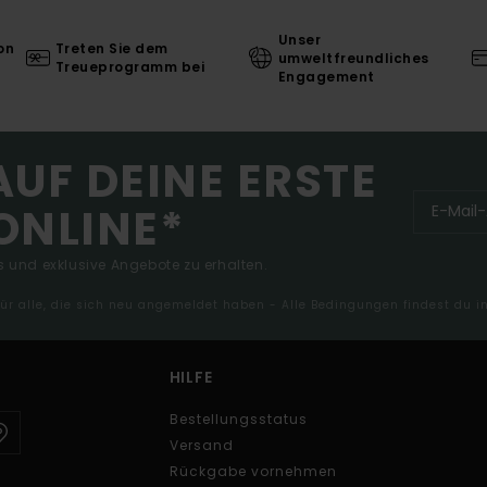
Unser
on
Treten Sie dem
umweltfreundliches
Treueprogramm bei
Engagement
AUF DEINE ERSTE
ONLINE*
 und exklusive Angebote zu erhalten.
 für alle, die sich neu angemeldet haben - Alle Bedingungen findest du 
HILFE
Bestellungsstatus
Versand
Rückgabe vornehmen