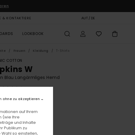
aren
E & KONTAKTIERE
GESCHENKKARTE
AUT / DE
SHOPS
BOARDS
LOOKBOOK
eite
Frauen
Kleidung
T-Shirts
IC COTTON
pkins W
en Blau Langärmliges Hemd
(1 Bewertungen)
BONUS
n ohne zu akzeptieren
00
63%
1,87
rmationen auf Ihrem
 (wie Ihre
iträge und Inhalte
hr Publikum zu
LTER RABATT EXTRA 25 %
 Wahl so einstellen,