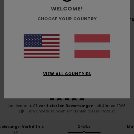
WELCOME!
CHOOSE YOUR COUNTRY
Ver
Durchschnittliche Bewertung
VIEW ALL COUNTRIES
5.0
/5
basierend auf
1 verifizierten Bewertungen
seit Jänner 2026
100% unserer Kunden empfehlen dieses Produkt
-Leistungs-Verhältnis
Größe
Mat
5.0