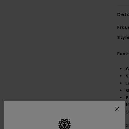
Deta
Frau
Styl
Funk
C
S
L
G
P
H
E
Zus