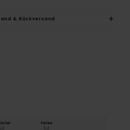
sand & Rückversand
erial
Farbe
5.0
5.0