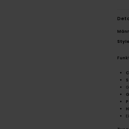
Deta
Männ
Styl
Funk
C
S
G
G
P
H
E