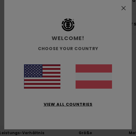
Zus
Ver
WELCOME!
CHOOSE YOUR COUNTRY
Durchschnittliche Bewertung
5.0
/5
VIEW ALL COUNTRIES
basierend auf
1 verifizierten Bewertungen
seit Mai 2026
100% unserer Kunden empfehlen dieses Produkt
-Leistungs-Verhältnis
Größe
Mat