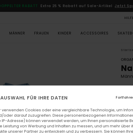
DOPPELTER RABATT
Extra 25 % Rabatt auf Sale-Artikel
Jetzt Sp
HILF
T
MÄNNER
FRAUEN
KINDER
ACCESSOIRES
SKATE
Starts
ORGAN
Na
Männ
5.0
ECO-
E AUSWAHL FÜR IHRE DATEN
Fortfahre
€ 65,
€ 2
r verwenden Cookies oder eine vergleichbare Technologie, um Info
d/oder darauf zuzugreifen. Diese personenbezogenen Informationen
SALE
 IP-Adresse) können verwendet werden, um Ihnen personalisierte Be
ie Leistung von Werbung und Inhalten zu messen, und um mehr über i
DOPPE
kte unserer Partner zu entwickeln und zu verbessern. Sie können Ihre