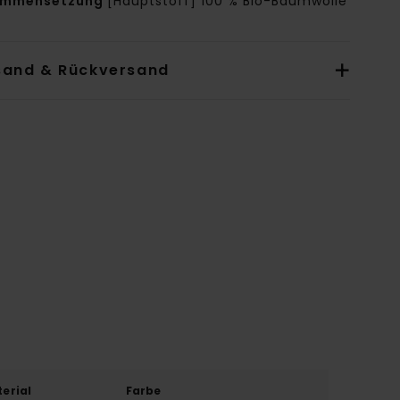
ammensetzung
[Hauptstoff] 100 % Bio-Baumwolle
sand & Rückversand
erial
Farbe