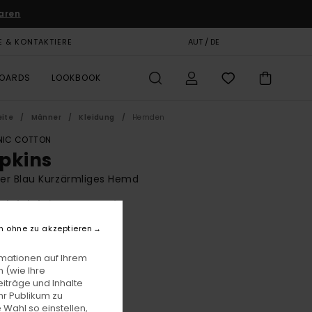
aren
E & KONTAKTIERE
GESCHENKKARTE
AUT / DE
SHOPS
BOARDS
LOOKBOOK
eite
Männer
Kleidung
Hemden
IC COTTON
pkins
er Blau Kurzärmliges Hemd
(1 Bewertungen)
BONUS
n ohne zu akzeptieren
00
55%
9,25
rmationen auf Ihrem
 (wie Ihre
iträge und Inhalte
hr Publikum zu
LTER RABATT EXTRA 25 %
 Wahl so einstellen,