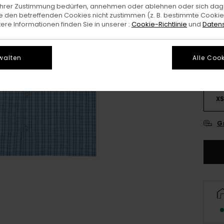
e Ihrer Zustimmung bedürfen, annehmen oder ablehnen oder sich da
 den betreffenden Cookies nicht zustimmen (z. B. bestimmte Cooki
Farb
re Informationen finden Sie in unserer :
Cookie-Richtlinie
und
Datens
walten
Alle Cook
X
G