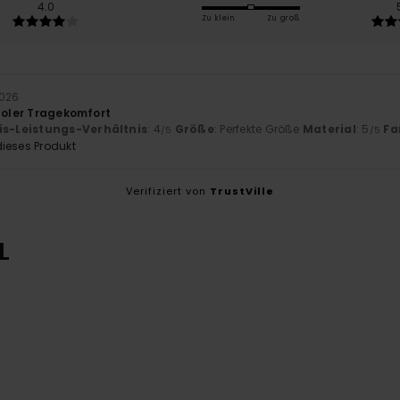
4.0
Zu klein
Zu groß
2026
 toler Tragekomfort
is-Leistungs-Verhältnis
: 4
Größe
: Perfekte Größe
Material
: 5
Fa
/5
/5
ieses Produkt
Verifiziert von
TrustVille
L