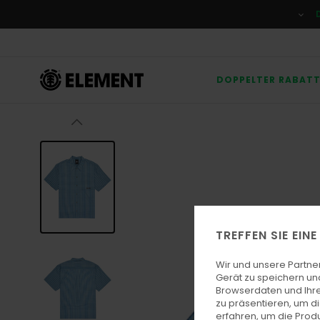
Direkt
zur
Produktinformation
springen
DOPPELTER RABAT
TREFFEN SIE EIN
Wir und unsere Partne
Gerät zu speichern un
Browserdaten und Ihre
zu präsentieren, um d
erfahren, um die Produ