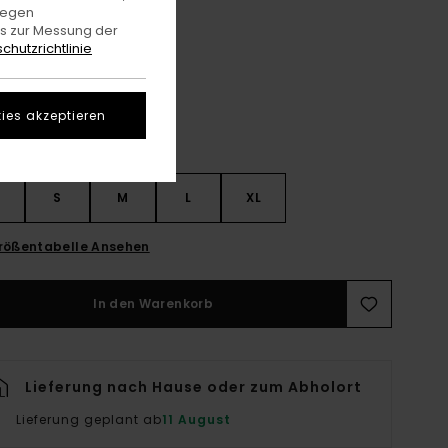
gegen
es zur Messung der
Napkins Blue
e
chutzrichtlinie
ies akzeptieren
S
S
M
L
XL
rößentabelle Ansehen
In den Warenkorb
Lieferung nach Hause oder zum Abholort
Lieferung geplant ab
11 August