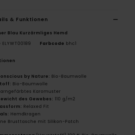
ils & Funktionen
er Blau Kurzärmliges Hemd
e
ELYWT00189
Farbcode
bhc1
tionen
onscious by Nature:
Bio-Baumwolle
toff:
Bio-Baumwolle
arngefärbtes Karomuster
ewicht des Gewebes:
110 g/m2
assform:
Relaxed Fit
als:
Hemdkragen
ine Brusttasche mit Silikon-Patch