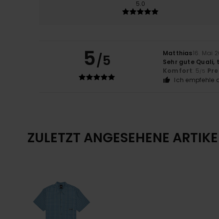
5.0
5
Matthias
16. Mai 
/5
Sehr gute Quali,
Komfort
: 5
Pre
/5
Ich empfehle d
ZULETZT ANGESEHENE ARTIKE