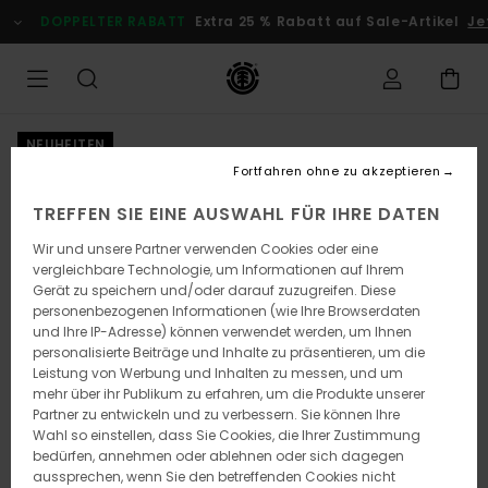
Direkt
DOPPELTER RABATT
Extra 25 % Rabatt auf Sale-Artikel
Jetz
zur
Produktinformation
springen
NEUHEITEN
Fortfahren ohne zu akzeptieren
TREFFEN SIE EINE AUSWAHL FÜR IHRE DATEN
Wir und unsere Partner verwenden Cookies oder eine
vergleichbare Technologie, um Informationen auf Ihrem
Gerät zu speichern und/oder darauf zuzugreifen. Diese
personenbezogenen Informationen (wie Ihre Browserdaten
und Ihre IP-Adresse) können verwendet werden, um Ihnen
personalisierte Beiträge und Inhalte zu präsentieren, um die
Leistung von Werbung und Inhalten zu messen, und um
mehr über ihr Publikum zu erfahren, um die Produkte unserer
Partner zu entwickeln und zu verbessern. Sie können Ihre
Wahl so einstellen, dass Sie Cookies, die Ihrer Zustimmung
bedürfen, annehmen oder ablehnen oder sich dagegen
aussprechen, wenn Sie den betreffenden Cookies nicht