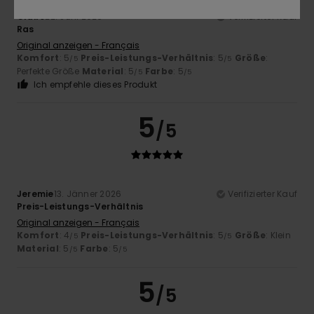
Claire
22. Juni 2026
Verifizierter Kauf
Ras
Original anzeigen - Français
Komfort
: 5
Preis-Leistungs-Verhältnis
: 5
Größe
:
/5
/5
Perfekte Größe
Material
: 5
Farbe
: 5
/5
/5
Ich empfehle dieses Produkt
5
/5
Jeremie
13. Jänner 2026
Verifizierter Kauf
Preis-Leistungs-Verhältnis
Original anzeigen - Français
Komfort
: 4
Preis-Leistungs-Verhältnis
: 5
Größe
: Klein
/5
/5
Material
: 5
Farbe
: 5
/5
/5
5
/5