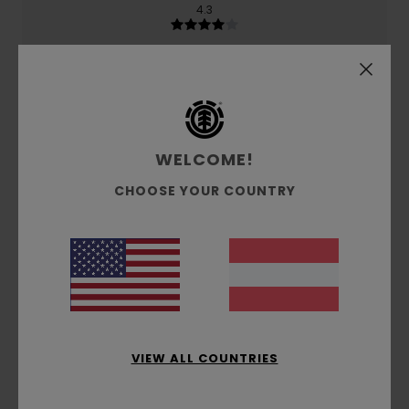
4.3
Preis-Leistungs-Verhältnis
5.0
Größe
Material
WELCOME!
5.0
Zu klein
Zu groß
CHOOSE YOUR COUNTRY
Farbe
5.0
5
/5
VIEW ALL COUNTRIES