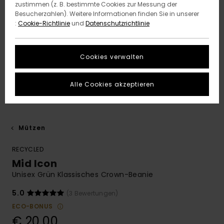
zustimmen (z. B. bestimmte Cookies zur Messung der
Besucherzahlen). Weitere Informationen finden Sie in unserer
:
Cookie-Richtlinie
und
Datenschutzrichtlinie
Cookies verwalten
Alle Cookies akzeptieren
Mützen
RECYCLED
Mid Icon
Unisex Grün Klassisches Crown-Beanie
5.0
(3 Bewertungen)
ECO-BONUS
€ 20,00