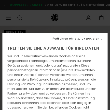
Direkt
DOPPELTER RABATT
Extra 25 % Rabatt auf Sale-Artikel
Jet
zur
Produktinformation
springen
NEUHEITEN
Fortfahren ohne zu akzeptieren
TREFFEN SIE EINE AUSWAHL FÜR IHRE DATEN
Wir und unsere Partner verwenden Cookies oder eine
vergleichbare Technologie, um Informationen auf Ihrem
Gerät zu speichern und/oder darauf zuzugreifen. Diese
personenbezogenen Informationen (wie Ihre Browserdaten
und Ihre IP-Adresse) können verwendet werden, um Ihnen
personalisierte Beiträge und Inhalte zu präsentieren, um die
Leistung von Werbung und Inhalten zu messen, und um
mehr über ihr Publikum zu erfahren, um die Produkte unserer
Partner zu entwickeln und zu verbessern. Sie können Ihre
Wahl so einstellen, dass Sie Cookies, die Ihrer Zustimmung
bedürfen, annehmen oder ablehnen oder sich dagegen
aussprechen, wenn Sie den betreffenden Cookies nicht