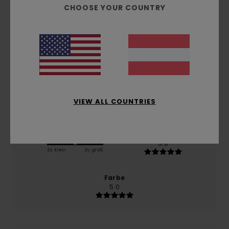
basierend auf
1 verifizierten Bewertungen
seit April
CHOOSE YOUR COUNTRY
2026
100% unserer Kunden empfehlen dieses Produkt
Komfort
5.0
Preis-Leistungs-Verhältnis
4.0
VIEW ALL COUNTRIES
Größe
Material
5.0
Zu klein
Zu groß
Farbe
5.0