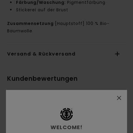
Färbung/Waschung:
Pigmentfärbung
Stickerei auf der Brust
Zusammensetzung
[Hauptstoff] 100 % Bio-
Baumwolle
Versand & Rückversand
Kundenbewertungen
Durchschnittliche Bewertung
5.0
/5
WELCOME!