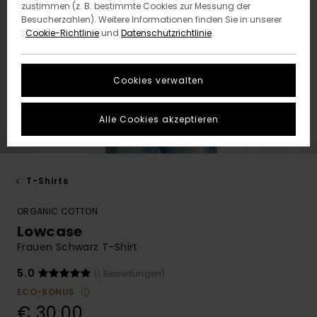
zustimmen (z. B. bestimmte Cookies zur Messung der
Besucherzahlen). Weitere Informationen finden Sie in unserer
:
Cookie-Richtlinie
und
Datenschutzrichtlinie
Cookies verwalten
Alle Cookies akzeptieren
T-Shirts
ORGANIC COTTON
Lowcase
Frauen Schwarz T-Shirt
5.0
(1 Bewertungen)
ECO-BONUS
€ 30,00