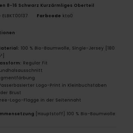
en 8-16 Schwarz Kurzärmliges Oberteil
e
ELBKT00137
Farbcode
kta0
tionen
aterial:
100 % Bio-Baumwolle, Single-Jersey [180
²]
assform:
Regular Fit
undhalsausschnitt
igmentfärbung
asserbasierter Logo-Print in Kleinbuchstaben
 der Brust
ree-Logo-Flagge in der Seitennaht
ammensetzung
[Hauptstoff] 100 % Bio-Baumwolle