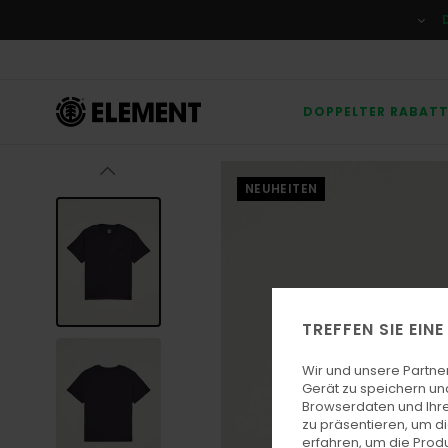
Direkt
zur
Produktinformation
springen
DOPPELTER RABAT
NEUHEITEN
TREFFEN SIE EIN
Wir und unsere Partne
Gerät zu speichern un
Browserdaten und Ihre
zu präsentieren, um d
erfahren, um die Produ