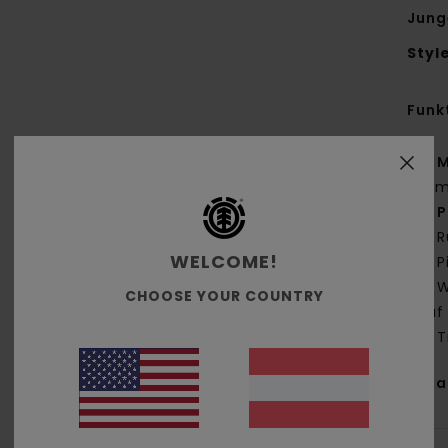
Jung
Styl
Funk
M
g/m
P
R
WELCOME!
P
W
CHOOSE YOUR COUNTRY
auf
T
Zus