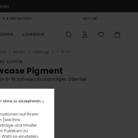
aren
E & KONTAKTIERE
GESCHENKKARTE
AUT / DE
SHOPS
BOARDS
LOOKBOOK
eite
Kinder
Kleidung
T-Shirts
IC COTTON
wcase Pigment
n 8-16 Schwarz Kurzärmliges Oberteil
BONUS
5,00
n ohne zu akzeptieren
rmationen auf Ihrem
 (wie Ihre
Off Black
e
iträge und Inhalte
hr Publikum zu
 Wahl so einstellen,