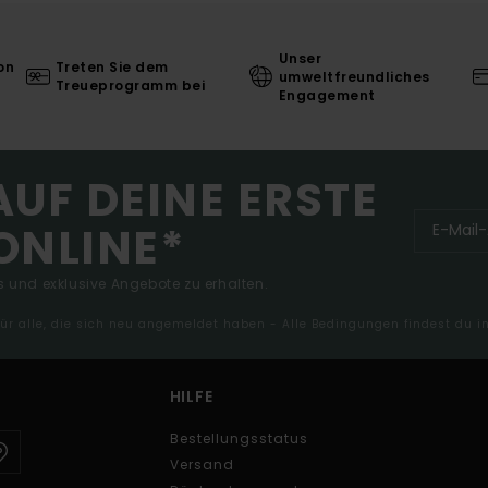
Unser
on
Treten Sie dem
umweltfreundliches
Treueprogramm bei
Engagement
AUF DEINE ERSTE
ONLINE*
 und exklusive Angebote zu erhalten.
 für alle, die sich neu angemeldet haben - Alle Bedingungen findest du 
HILFE
Bestellungsstatus
Versand