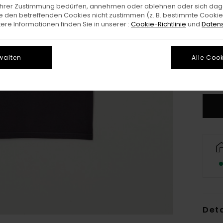
e Ihrer Zustimmung bedürfen, annehmen oder ablehnen oder sich da
 den betreffenden Cookies nicht zustimmen (z. B. bestimmte Cooki
re Informationen finden Sie in unserer :
Cookie-Richtlinie
und
Datens
XS/
walten
Alle Cook
G
Deta