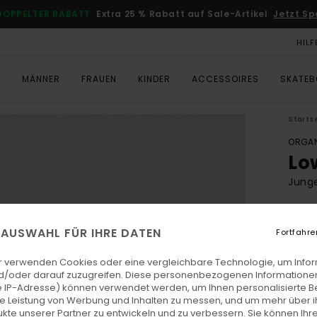
DOPPELTER RABATT
Extra 25 % Rabatt auf Sale-Artikel
Jetzt Sp
HILF
T
MÄNNER
FRAUEN
KINDER
ACCESSOIRES
SKATE
Starts
ORGAN
Lo
Junge
ECO-
€ 2
E AUSWAHL FÜR IHRE DATEN
Fortfahre
r verwenden Cookies oder eine vergleichbare Technologie, um Info
d/oder darauf zuzugreifen. Diese personenbezogenen Informationen
Farb
 IP-Adresse) können verwendet werden, um Ihnen personalisierte Be
ie Leistung von Werbung und Inhalten zu messen, und um mehr über i
kte unserer Partner zu entwickeln und zu verbessern. Sie können Ihre