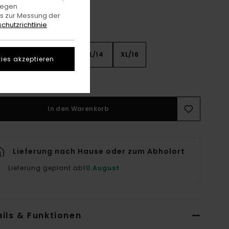
gegen
es zur Messung der
chutzrichtlinie
8
S/10
M/12
L/14
XL/16
ies akzeptieren
rößentabelle Ansehen
In den Warenkorb
Lieferung nach Hause oder zum Abholort
Lieferung geplant ab
10 August
ils & Funktionen