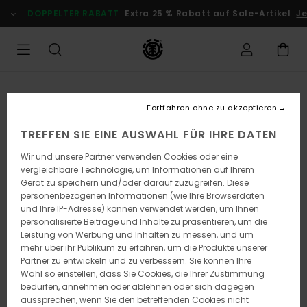
Direkt
DOPPELTER RABATT
Extra 25 % Rabatt auf Sale-Artikel
Jetz
zur
Produktinformation
springen
Fortfahren ohne zu akzeptieren
TREFFEN SIE EINE AUSWAHL FÜR IHRE DATEN
Wir und unsere Partner verwenden Cookies oder eine
vergleichbare Technologie, um Informationen auf Ihrem
Gerät zu speichern und/oder darauf zuzugreifen. Diese
personenbezogenen Informationen (wie Ihre Browserdaten
und Ihre IP-Adresse) können verwendet werden, um Ihnen
personalisierte Beiträge und Inhalte zu präsentieren, um die
Leistung von Werbung und Inhalten zu messen, und um
mehr über ihr Publikum zu erfahren, um die Produkte unserer
Partner zu entwickeln und zu verbessern. Sie können Ihre
Wahl so einstellen, dass Sie Cookies, die Ihrer Zustimmung
bedürfen, annehmen oder ablehnen oder sich dagegen
aussprechen, wenn Sie den betreffenden Cookies nicht