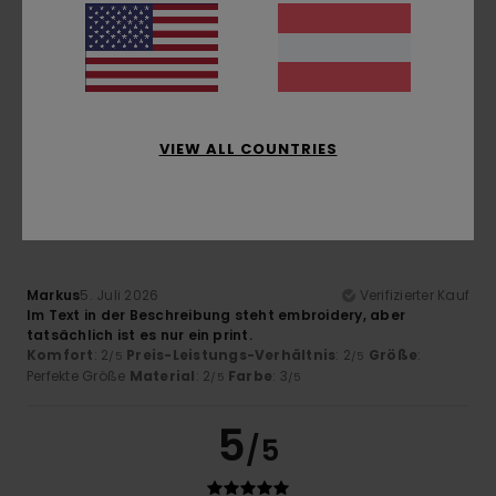
Markus
5. Juli 2026
Verifizierter Kauf
Im Text in der Beschreibung steht embroidery, aber
tatsächlich ist es nur ein print.
Komfort
: 3
Preis-Leistungs-Verhältnis
: 2
Größe
:
/5
/5
Perfekte Größe
Material
: 2
Farbe
: 3
/5
/5
VIEW ALL COUNTRIES
2
/5
Markus
5. Juli 2026
Verifizierter Kauf
Im Text in der Beschreibung steht embroidery, aber
tatsächlich ist es nur ein print.
Komfort
: 2
Preis-Leistungs-Verhältnis
: 2
Größe
:
/5
/5
Perfekte Größe
Material
: 2
Farbe
: 3
/5
/5
5
/5