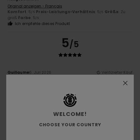
Original anzeigen - Français
Komfort
: 5
Preis-Leistungs-Verhältnis
: 5
Größe
: Zu
/5
/5
groß
Farbe
: 5
/5
Ich empfehle dieses Produkt
5
/5
Guillaume
6. Juli 2026
Verifizierter Kauf
sehr gut und gut geschnitten
Original anzeigen - Français
Komfort
: 5
Preis-Leistungs-Verhältnis
: 5
Größe
:
/5
/5
Perfekte Größe
Material
: 5
Farbe
: 5
/5
/5
Ich empfehle dieses Produkt
WELCOME!
2
/5
CHOOSE YOUR COUNTRY