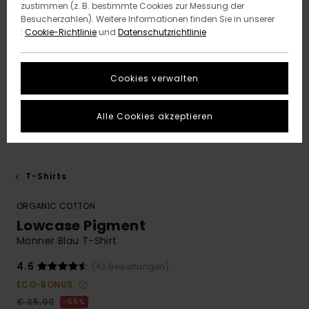
zustimmen (z. B. bestimmte Cookies zur Messung der
Besucherzahlen). Weitere Informationen finden Sie in unserer
:
Cookie-Richtlinie
und
Datenschutzrichtlinie
Cookies verwalten
Alle Cookies akzeptieren
T-Shirts
ORGANIC COTTON
Lowcase Pigment
Männer Blau T-Shirt
4.6
(43 Bewertungen)
ECO-BONUS
€ 35,00
55%