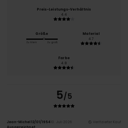
Preis-Leistungs-Verhältnis
4.4
Größe
Material
4.7
Zu klein
Zu groß
Farbe
4.8
5
/5
Jean-Michel12/01/1954
10. Juli 2026
Verifizierter Kauf
Ausgezeichnet