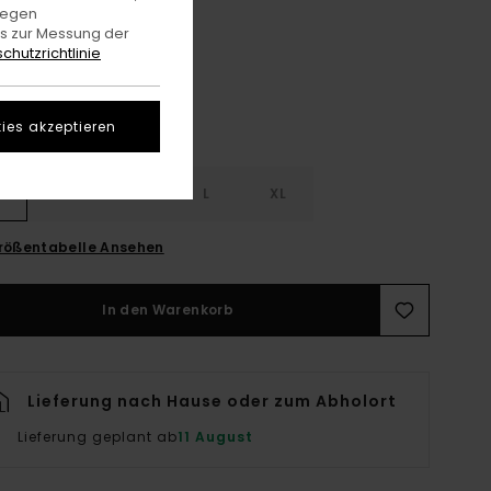
Nocturne
gegen
e
es zur Messung der
chutzrichtlinie
ies akzeptieren
S
S
M
L
XL
rößentabelle Ansehen
In den Warenkorb
Lieferung nach Hause oder zum Abholort
Lieferung geplant ab
11 August