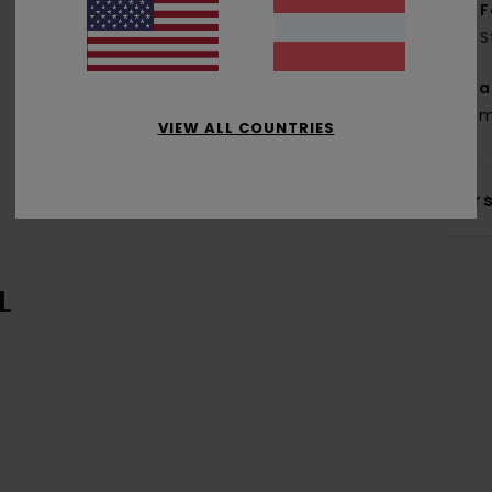
F
S
Zus
Baum
VIEW ALL COUNTRIES
Ver
L