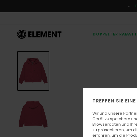
Direkt
zur
Produktinformation
springen
DOPPELTER RABAT
TREFFEN SIE EIN
Wir und unsere Partne
Gerät zu speichern un
Browserdaten und Ihre
zu präsentieren, um d
erfahren, um die Produ