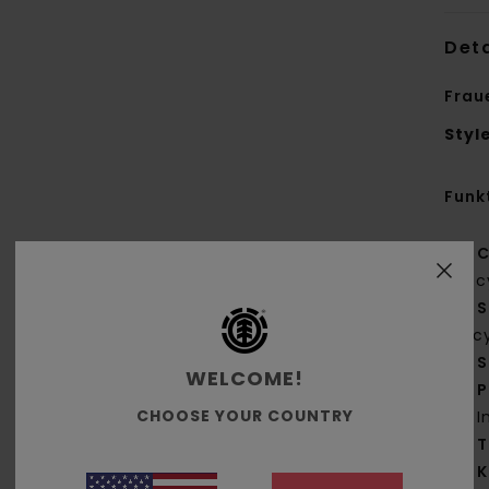
Deta
Frau
Styl
Funk
C
Rec
S
rec
S
WELCOME!
P
CHOOSE YOUR COUNTRY
I
T
K