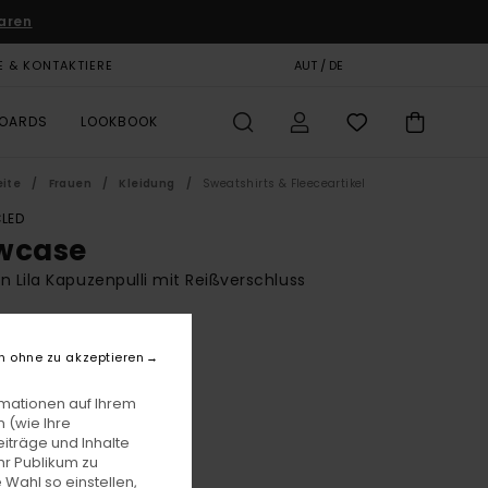
aren
E & KONTAKTIERE
GESCHENKKARTE
AUT / DE
SHOPS
BOARDS
LOOKBOOK
eite
Frauen
Kleidung
Sweatshirts & Fleeceartikel
LED
wcase
n Lila Kapuzenpulli mit Reißverschluss
BONUS
00
63%
n ohne zu akzeptieren
8,12
rmationen auf Ihrem
 (wie Ihre
iträge und Inhalte
LTER RABATT EXTRA 25 %
hr Publikum zu
 Wahl so einstellen,