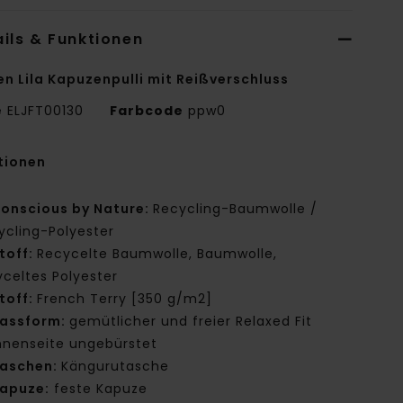
ils & Funktionen
en Lila Kapuzenpulli mit Reißverschluss
e
ELJFT00130
Farbcode
ppw0
tionen
onscious by Nature:
Recycling-Baumwolle /
ycling-Polyester
toff:
Recycelte Baumwolle, Baumwolle,
yceltes Polyester
toff:
French Terry [350 g/m2]
assform:
gemütlicher und freier Relaxed Fit
nnenseite ungebürstet
aschen:
Kängurutasche
apuze:
feste Kapuze