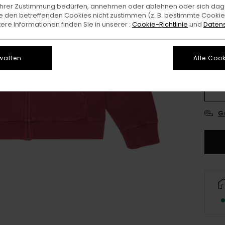
e Ihrer Zustimmung bedürfen, annehmen oder ablehnen oder sich da
Farb
 den betreffenden Cookies nicht zustimmen (z. B. bestimmte Cooki
re Informationen finden Sie in unserer :
Cookie-Richtlinie
und
Datens
walten
Alle Cook
X
G