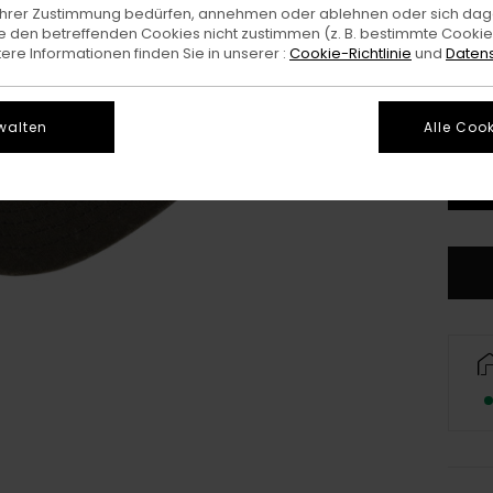
e Ihrer Zustimmung bedürfen, annehmen oder ablehnen oder sich da
 den betreffenden Cookies nicht zustimmen (z. B. bestimmte Cooki
re Informationen finden Sie in unserer :
Cookie-Richtlinie
und
Datens
walten
Alle Cook