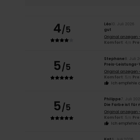
4
Léo
10. Juli 2026
/5
gut
Original anzeigen 
Komfort
: 4
Pre
/5
Stephane
8. Juli 
5
/5
Preis-Leistungs-
Original anzeigen 
Komfort
: 5
Pre
/5
Ich empfehle d
Philippe
7. Juli 20
5
/5
Die Farbe ist für
Original anzeigen 
Komfort
: 5
Pre
/5
Ich empfehle d
Kat
6. Juli 2026