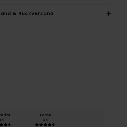
sand & Rückversand
erial
Farbe
4.9
4.9