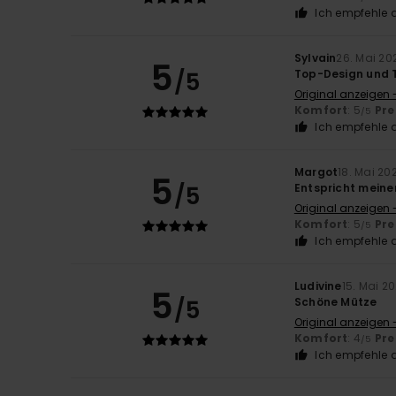
Ich empfehle d
Sylvain
26. Mai 20
5
/5
Top-Design und 
Original anzeigen 
Komfort
: 5
Pre
/5
Ich empfehle d
Margot
18. Mai 20
5
/5
Entspricht mein
Original anzeigen 
Komfort
: 5
Pre
/5
Ich empfehle d
Ludivine
15. Mai 2
5
/5
Schöne Mütze
Original anzeigen 
Komfort
: 4
Pre
/5
Ich empfehle d