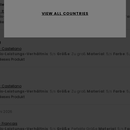
ller Service und ein freundliches Verkaufsteam
 Italiano
VIEW ALL COUNTRIES
is-Leistungs-Verhältnis
: 5
Größe
: Perfekte Größe
Material
: 5
Fa
/5
/5
ieses Produkt
g
- Castellano
is-Leistungs-Verhältnis
: 5
Größe
: Zu groß
Material
: 5
Farbe
: 5
/5
/5
ieses Produkt
- Castellano
is-Leistungs-Verhältnis
: 5
Größe
: Zu groß
Material
: 5
Farbe
: 5
/5
/5
ieses Produkt
ni 2026
- Français
is-Leistungs-Verhältnis
: 5
Größe
: Perfekte Größe
Material
: 5
Fa
/5
/5