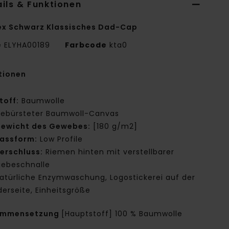
ils & Funktionen
ex Schwarz Klassisches Dad-Cap
e
ELYHA00189
Farbcode
kta0
tionen
toff:
Baumwolle
ebürsteter Baumwoll-Canvas
ewicht des Gewebes:
[180 g/m2]
assform:
Low Profile
erschluss:
Riemen hinten mit verstellbarer
iebeschnalle
atürliche Enzymwaschung, Logostickerei auf der
derseite, Einheitsgröße
ammensetzung
[Hauptstoff] 100 % Baumwolle