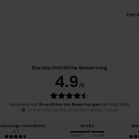
Ver
Durchschnittliche Bewertung
4.9
/5
basierend auf
19 verifizierten Bewertungen
seit März 2026
74% unserer Kunden empfehlen dieses Produkt
-Leistungs-Verhältnis
Größe
Mat
4.7
Zu klein
Zu groß