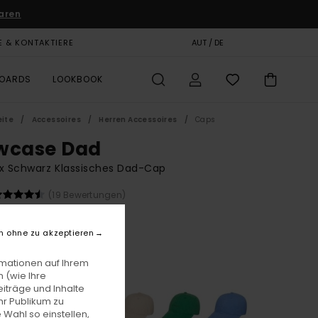
aren
E & KONTAKTIERE
GESCHENKKARTE
AUT / DE
SHOPS
BOARDS
LOOKBOOK
eite
Accessoires
Herren Accessoires
Caps
wcase Dad
x Schwarz Klassisches Dad-Cap
(19 Bewertungen)
0,00
n ohne zu akzeptieren
Off Black
e
rmationen auf Ihrem
 (wie Ihre
iträge und Inhalte
hr Publikum zu
 Wahl so einstellen,