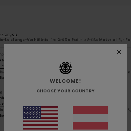
- Français
is-Leistungs-Verhältnis
: 4
Größe
: Perfekte Größe
Material
: 5
Fa
/5
/5
2026
Verhältnis
- Français
is-Leistungs-Verhältnis
: 5
Größe
: Perfekte Größe
Material
: 5
Fa
/5
/5
ieses Produkt
WELCOME!
CHOOSE YOUR COUNTRY
26
 mich in Ordnung.
- Français
is-Leistungs-Verhältnis
: 5
Größe
: Zu groß
Material
: 5
Farbe
: 5
/5
/5
ieses Produkt