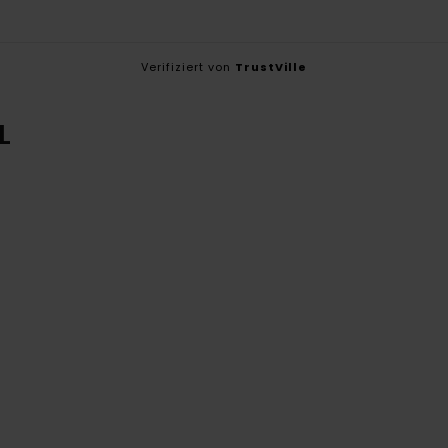
Verifiziert von
TrustVille
L