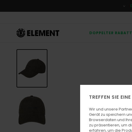
Direkt
zur
Produktinformation
springen
DOPPELTER RABAT
TREFFEN SIE EIN
Wir und unsere Partne
Gerät zu speichern un
Browserdaten und Ihre
zu präsentieren, um d
erfahren, um die Produ