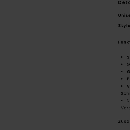
Deta
Unis
Styl
Funk
S
G
G
P
V
Sch
N
Vor
Zus