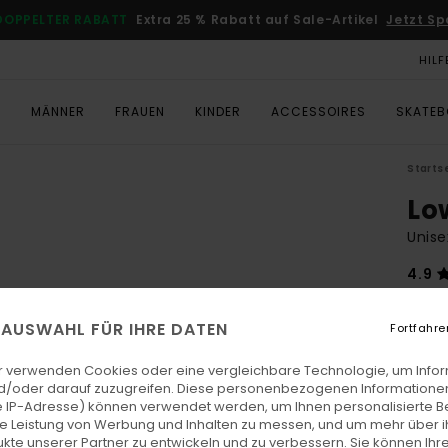
DOPPELTER RABATT
Extra 25 % Rabatt auf Sale-Artikel
Jetzt Sp
HILF
T
MÄNNER
FRAUEN
KINDER
ACCESSOIRES
SKATE
Starts
Lo
Unise
4.9
€ 3
E AUSWAHL FÜR IHRE DATEN
Fortfahre
Farb
r verwenden Cookies oder eine vergleichbare Technologie, um Info
d/oder darauf zuzugreifen. Diese personenbezogenen Informationen
 IP-Adresse) können verwendet werden, um Ihnen personalisierte Be
ie Leistung von Werbung und Inhalten zu messen, und um mehr über i
kte unserer Partner zu entwickeln und zu verbessern. Sie können Ihre