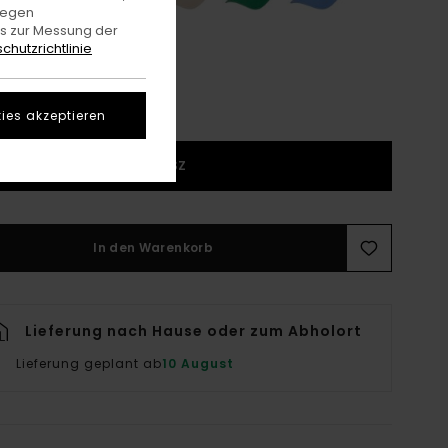
gegen
es zur Messung der
chutzrichtlinie
ies akzeptieren
1SZ
In den Warenkorb
Lieferung nach Hause oder zum Abholort
Lieferung geplant ab
10 August