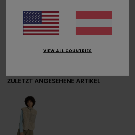
Brustreißverschluss-Tasche
Paracord-Schieber
Zusammensetzung
[Hauptstoff] 100 % recyceltes
Polyester
VIEW ALL COUNTRIES
Versand & Rückversand
ZULETZT ANGESEHENE ARTIKEL