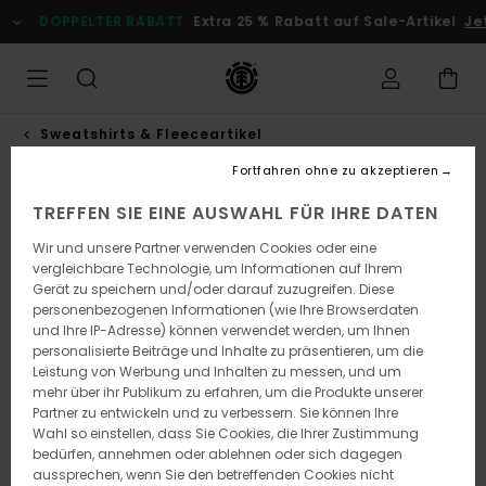
Direkt
DOPPELTER RABATT
Extra 25 % Rabatt auf Sale-Artikel
Jet
zur
Produktinformation
springen
Sweatshirts & Fleeceartikel
Fortfahren ohne zu akzeptieren
NEUHEITEN
TREFFEN SIE EINE AUSWAHL FÜR IHRE DATEN
Wir und unsere Partner verwenden Cookies oder eine
vergleichbare Technologie, um Informationen auf Ihrem
Gerät zu speichern und/oder darauf zuzugreifen. Diese
personenbezogenen Informationen (wie Ihre Browserdaten
und Ihre IP-Adresse) können verwendet werden, um Ihnen
personalisierte Beiträge und Inhalte zu präsentieren, um die
Leistung von Werbung und Inhalten zu messen, und um
mehr über ihr Publikum zu erfahren, um die Produkte unserer
Partner zu entwickeln und zu verbessern. Sie können Ihre
Wahl so einstellen, dass Sie Cookies, die Ihrer Zustimmung
bedürfen, annehmen oder ablehnen oder sich dagegen
aussprechen, wenn Sie den betreffenden Cookies nicht