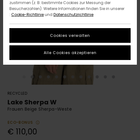
zustimmen (z. B. bestimmte Cookies zur Messung der
Besucherzahlen). Weitere Informationen finden Sie in unserer
:
Cookie-Richtlinie
und
Datenschutzrichtlinie
Cookies verwalten
Alle Cookies akzeptieren
RECYCLED
Lake Sherpa W
Frauen Beige Sherpa-Weste
ECO-BONUS
€ 110,00