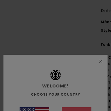
Deta
Männ
Styl
Funk
C
Rec
S
rec
S
WELCOME!
P
CHOOSE YOUR COUNTRY
I
T
K