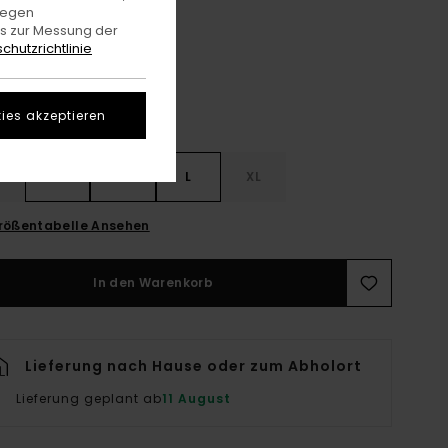
Flint Black
gegen
e
es zur Messung der
chutzrichtlinie
ies akzeptieren
S
S
M
L
XL
rößentabelle Ansehen
In den Warenkorb
Lieferung nach Hause oder zum Abholort
Lieferung geplant ab
11 August