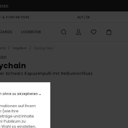
aren
E & KONTAKTIERE
GESCHENKKARTE
AUT / DE
SHOPS
BOARDS
LOOKBOOK
eite
Angebot
Spring Days
LED
ychain
r Schwarz Kapuzenpulli mit Reißverschluss
BONUS
00
63%
n ohne zu akzeptieren
3,75
rmationen auf Ihrem
 (wie Ihre
iträge und Inhalte
LTER RABATT EXTRA 25 %
hr Publikum zu
 Wahl so einstellen,