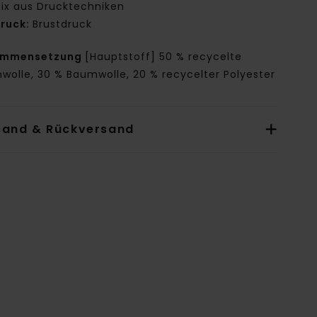
ix aus Drucktechniken
ruck:
Brustdruck
ammensetzung
[Hauptstoff] 50 % recycelte
wolle, 30 % Baumwolle, 20 % recycelter Polyester
sand & Rückversand