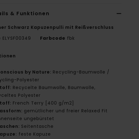
ils & Funktionen
er Schwarz Kapuzenpulli mit Reißverschluss
e
ELYSF00349
Farbcode
fbk
tionen
onscious by Nature:
Recycling-Baumwolle /
ycling-Polyester
toff:
Recycelte Baumwolle, Baumwolle,
yceltes Polyester
toff:
French Terry [400 g/m2]
assform:
gemütlicher und freier Relaxed Fit
nnenseite ungebürstet
aschen:
Seitentasche
apuze:
feste Kapuze