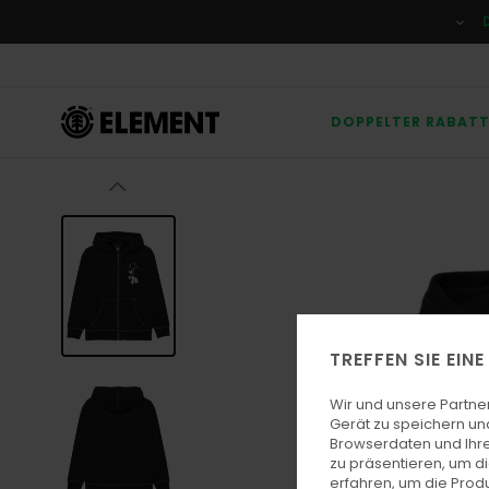
Direkt
zur
Produktinformation
springen
DOPPELTER RABAT
TREFFEN SIE EIN
Wir und unsere Partne
Gerät zu speichern un
Browserdaten und Ihre
zu präsentieren, um d
erfahren, um die Produ