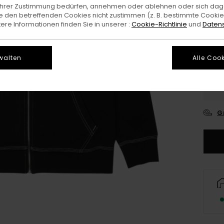
e Ihrer Zustimmung bedürfen, annehmen oder ablehnen oder sich da
Farb
 den betreffenden Cookies nicht zustimmen (z. B. bestimmte Cooki
re Informationen finden Sie in unserer :
Cookie-Richtlinie
und
Datens
walten
Alle Cook
X
G