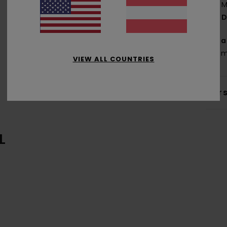
M
D
Zus
Baum
VIEW ALL COUNTRIES
Ver
L