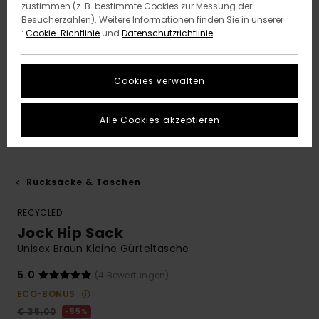
zustimmen (z. B. bestimmte Cookies zur Messung der
Besucherzahlen). Weitere Informationen finden Sie in unserer
:
Cookie-Richtlinie
und
Datenschutzrichtlinie
Cookies verwalten
Alle Cookies akzeptieren
Rucksäcke & Taschen
RECYCLED
Jock Hip Sack
Unisex Braun Kleine Gürteltasche
5.0
(4 Bewertungen)
ECO-BONUS
€ 35,00
55%