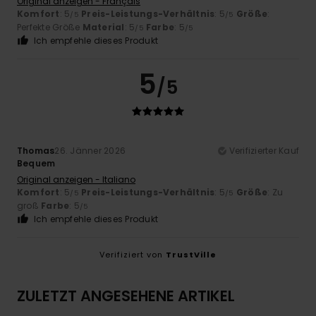
Original anzeigen - Français
Komfort
: 5
Preis-Leistungs-Verhältnis
: 5
Größe
:
/5
/5
Perfekte Größe
Material
: 5
Farbe
: 5
/5
/5
Ich empfehle dieses Produkt
5
/5
Thomas
26. Jänner 2026
Verifizierter Kauf
Bequem
Original anzeigen - Italiano
Komfort
: 5
Preis-Leistungs-Verhältnis
: 5
Größe
: Zu
/5
/5
groß
Farbe
: 5
/5
Ich empfehle dieses Produkt
Verifiziert von
TrustVille
ZULETZT ANGESEHENE ARTIKEL