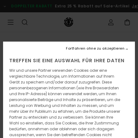
Direkt
DOPPELTER RABATT
Extra 25 % Rabatt auf Sale-Artikel
Je
zur
Produktinformation
springen
Fortfahren ohne zu akzeptieren
TREFFEN SIE EINE AUSWAHL FÜR IHRE DATEN
Wir und unsere Partner verwenden Cookies oder eine
vergleichbare Technologie, um Informationen auf Ihrem
Gerät zu speichern und/oder darauf zuzugreifen. Diese
personenbezogenen Informationen (wie Ihre Browserdaten
und Ihre IP-Adresse) können verwendet werden, um Ihnen
personalisierte Beiträge und Inhalte zu präsentieren, um die
Leistung von Werbung und Inhalten zu messen, und um
mehr über ihr Publikum zu erfahren, um die Produkte unserer
Partner zu entwickeln und zu verbessern. Sie können Ihre
Wahl so einstellen, dass Sie Cookies, die Ihrer Zustimmung
bedürfen, annehmen oder ablehnen oder sich dagegen
aussprechen, wenn Sie den betreffenden Cookies nicht