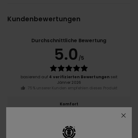
Kundenbewertungen
Durchschnittliche Bewertung
5.0
/5
basierend auf
4 verifizierten Bewertungen
seit
Jänner 2026
75% unserer Kunden empfehlen dieses Produkt
Komfort
5.0
Preis-Leistungs-Verhältnis
5.0