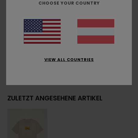
CHOOSE YOUR COUNTRY
Drucktechnik:
Wasserbasierter Druck
Druckplatzierung:
Print Auf Vorder- Und
Rückseite
Logo-Flag-Label an der Seitennaht
Zusammensetzung
[Hauptstoff] 100 % Bio-
Baumwolle
VIEW ALL COUNTRIES
Versand & Rückversand
ZULETZT ANGESEHENE ARTIKEL