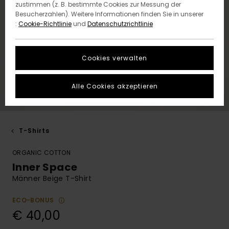
zustimmen (z. B. bestimmte Cookies zur Messung der
Besucherzahlen). Weitere Informationen finden Sie in unserer
:
Cookie-Richtlinie
und
Datenschutzrichtlinie
Cookies verwalten
Alle Cookies akzeptieren
T-Shirts
ORGANIC COTTON
Inner Space
Männer Beige T-Shirt
ECO-BONUS
€ 40,00