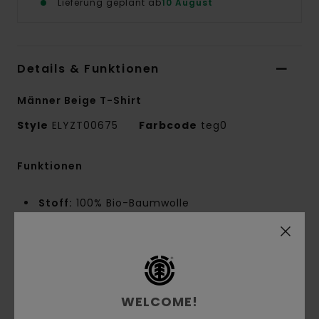
Lieferung geplant ab
10 August
Details & Funktionen
Männer Beige T-Shirt
Style
ELYZT00675
Farbcode
teg0
Funktionen
Stoff:
100% Bio-Baumwolle
Materialkonstruktion:
Single Jersey [220
G/M2]
Innennaht-Details:
NNT-Verstärkungsband
und Melco-Spot-Tape an stark beanspruchten
Punkten
WELCOME!
Kragen:
Rundhalsausschnitt