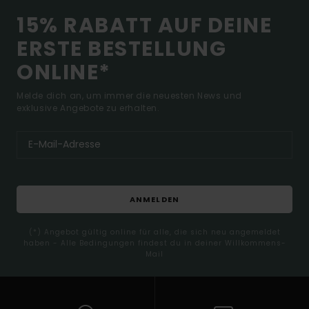
15% RABATT AUF DEINE
ERSTE BESTELLUNG
ONLINE*
Melde dich an, um immer die neuesten News und
exklusive Angebote zu erhalten.
ANMELDEN
(*) Angebot gültig online für alle, die sich neu angemeldet
haben - Alle Bedingungen findest du in deiner Willkommens-
Mail