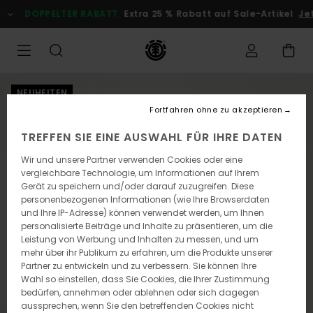
Direkt
DOPPELTER RABATT
Extra 25 % Rabatt auf Sale-Artikel
Jetz
zur
Produktinformation
springen
NEUHEITEN
Fortfahren ohne zu akzeptieren
TREFFEN SIE EINE AUSWAHL FÜR IHRE DATEN
Wir und unsere Partner verwenden Cookies oder eine
vergleichbare Technologie, um Informationen auf Ihrem
Gerät zu speichern und/oder darauf zuzugreifen. Diese
personenbezogenen Informationen (wie Ihre Browserdaten
und Ihre IP-Adresse) können verwendet werden, um Ihnen
personalisierte Beiträge und Inhalte zu präsentieren, um die
Leistung von Werbung und Inhalten zu messen, und um
mehr über ihr Publikum zu erfahren, um die Produkte unserer
Partner zu entwickeln und zu verbessern. Sie können Ihre
Wahl so einstellen, dass Sie Cookies, die Ihrer Zustimmung
bedürfen, annehmen oder ablehnen oder sich dagegen
aussprechen, wenn Sie den betreffenden Cookies nicht