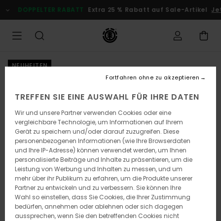
Direkt
DOPPELTER RABATT
Extra 25 % Rabatt auf Sale-Artikel
Je
zur
Produktinformation
springen
NEUHEITEN
Fortfahren ohne zu akzeptieren
TREFFEN SIE EINE AUSWAHL FÜR IHRE DATEN
Wir und unsere Partner verwenden Cookies oder eine
vergleichbare Technologie, um Informationen auf Ihrem
Gerät zu speichern und/oder darauf zuzugreifen. Diese
personenbezogenen Informationen (wie Ihre Browserdaten
und Ihre IP-Adresse) können verwendet werden, um Ihnen
personalisierte Beiträge und Inhalte zu präsentieren, um die
Leistung von Werbung und Inhalten zu messen, und um
mehr über ihr Publikum zu erfahren, um die Produkte unserer
Partner zu entwickeln und zu verbessern. Sie können Ihre
Wahl so einstellen, dass Sie Cookies, die Ihrer Zustimmung
bedürfen, annehmen oder ablehnen oder sich dagegen
aussprechen, wenn Sie den betreffenden Cookies nicht