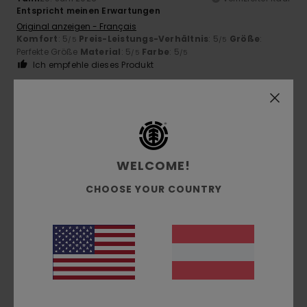
Entspricht meinen Erwartungen
Original anzeigen - Français
Komfort
: 5
Preis-Leistungs-Verhältnis
: 5
Größe
:
/5
/5
Perfekte Größe
Material
: 5
Farbe
: 5
/5
/5
Ich empfehle dieses Produkt
5
/5
WELCOME!
Sebastien
28. Juni 2026
Verifizierter Kauf
Ein sehr gutes Modell!!!
CHOOSE YOUR COUNTRY
Original anzeigen - Français
Komfort
: 4
Preis-Leistungs-Verhältnis
: 4
Größe
: Klein
/5
/5
Material
: 4
Farbe
: 5
/5
/5
5
/5