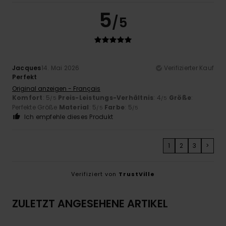
5
/5
Jacques
14. Mai 2026
Verifizierter Kauf
Perfekt
Original anzeigen - Français
Komfort
: 5
Preis-Leistungs-Verhältnis
: 4
Größe
:
/5
/5
Perfekte Größe
Material
: 5
Farbe
: 5
/5
/5
Ich empfehle dieses Produkt
1
2
3
>
Verifiziert von
TrustVille
ZULETZT ANGESEHENE ARTIKEL