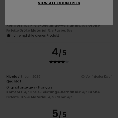
VIEW ALL COUNTRIES
Mide
22. Juni 2026
Verifizierter Kauf
Hervorragende Qualität
Original anzeigen - English
Komfort
: 5
Preis-Leistungs-Verhältnis
: 5
Größe
:
/5
/5
Perfekte Größe
Material
: 5
Farbe
: 5
/5
/5
Ich empfehle dieses Produkt
4
/5
Nicolas
18. Juni 2026
Verifizierter Kauf
Qualität
Original anzeigen - Français
Komfort
: 4
Preis-Leistungs-Verhältnis
: 4
Größe
:
/5
/5
Perfekte Größe
Material
: 4
Farbe
: 4
/5
/5
5
/5