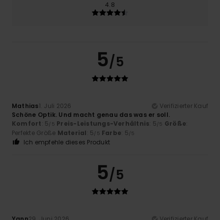
4.8
5
/5
Mathias
1. Juli 2026
Verifizierter Kauf
Schöne Optik. Und macht genau das was er soll.
Komfort
: 5
Preis-Leistungs-Verhältnis
: 5
Größe
:
/5
/5
Perfekte Größe
Material
: 5
Farbe
: 5
/5
/5
Ich empfehle dieses Produkt
5
/5
Yann
29. Juni 2026
Verifizierter Kauf