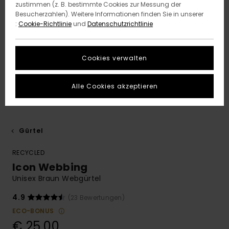
zustimmen (z. B. bestimmte Cookies zur Messung der
Besucherzahlen). Weitere Informationen finden Sie in unserer
:
Cookie-Richtlinie
und
Datenschutzrichtlinie
Cookies verwalten
Alle Cookies akzeptieren
Gürtel
RECYCLED
Icon Webbing
Unisex Braun Webgürtel
4.9
(23 Bewertungen)
ECO-BONUS
€ 25,00