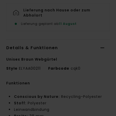
Lieferung nach Hause oder zum
Abholort
Lieferung geplant ab
11 August
Details & Funktionen
Unisex Braun Webgürtel
Style
ELYAA00211
Farbcode
cqk0
Funktionen
Conscious by Nature:
Recycling-Polyester
Stoff:
Polyester
Leinwandbindung
Breite:
38 mm