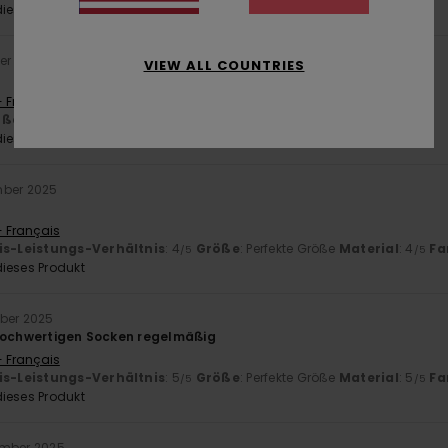
ieses Produkt
er 2025
VIEW ALL COUNTRIES
- Français
öße
: Perfekte Größe
Farbe
: 5
/5
ieses Produkt
mber 2025
- Français
is-Leistungs-Verhältnis
: 4
Größe
: Perfekte Größe
Material
: 4
Fa
/5
/5
ieses Produkt
ber 2025
hochwertigen Socken regelmäßig
- Français
is-Leistungs-Verhältnis
: 5
Größe
: Perfekte Größe
Material
: 5
Fa
/5
/5
ieses Produkt
ember 2025