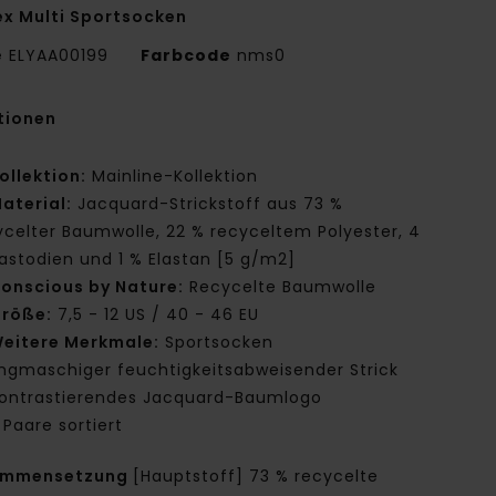
ex Multi Sportsocken
e
ELYAA00199
Farbcode
nms0
tionen
ollektion:
Mainline-Kollektion
aterial:
Jacquard-Strickstoff aus 73 %
ycelter Baumwolle, 22 % recyceltem Polyester, 4
lastodien und 1 % Elastan [5 g/m2]
onscious by Nature:
Recycelte Baumwolle
röße:
7,5 - 12 US / 40 - 46 EU
eitere Merkmale:
Sportsocken
ngmaschiger feuchtigkeitsabweisender Strick
ontrastierendes Jacquard-Baumlogo
 Paare sortiert
ammensetzung
[Hauptstoff] 73 % recycelte