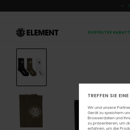
Direkt
zur
Produktinformation
springen
DOPPELTER RABAT
TREFFEN SIE EIN
Wir und unsere Partne
Gerät zu speichern un
Browserdaten und Ihre
zu präsentieren, um d
erfahren, um die Produ