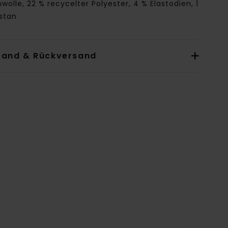
olle, 22 % recycelter Polyester, 4 % Elastodien, 1
astan
sand & Rückversand