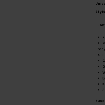
Unis
Styl
Funk
K
M
rec
% E
C
G
W
E
K
3
Zus