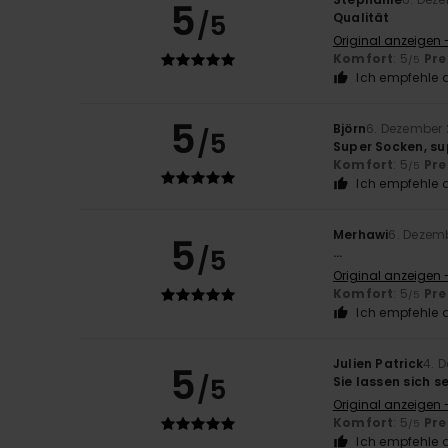
5
/5
Qualität
Original anzeigen 
Komfort
: 5
Pre
/5
Ich empfehle d
5
Björn
6. Dezember
/5
Super Socken, su
Komfort
: 5
Pre
/5
Ich empfehle d
Merhawi
6. Dezem
5
/5
...
Original anzeigen -
Komfort
: 5
Pre
/5
Ich empfehle d
Julien Patrick
4. 
5
/5
Sie lassen sich s
Original anzeigen 
Komfort
: 5
Pre
/5
Ich empfehle d