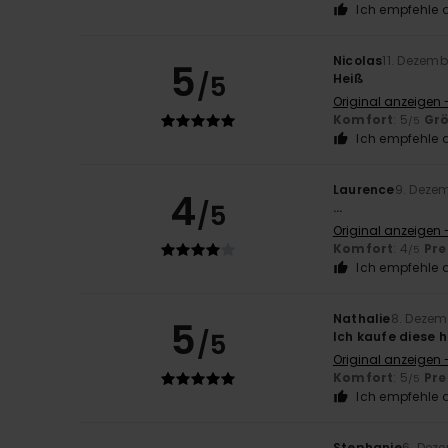
Ich empfehle d
Nicolas
11. Dezemb
5
/5
Heiß
Original anzeigen 
Komfort
: 5
Gr
/5
Ich empfehle d
Laurence
9. Deze
4
/5
...
Original anzeigen 
Komfort
: 4
Pre
/5
Ich empfehle d
Nathalie
8. Dezem
5
/5
Ich kaufe diese 
Original anzeigen 
Komfort
: 5
Pre
/5
Ich empfehle d
Stephanie
6. Dez