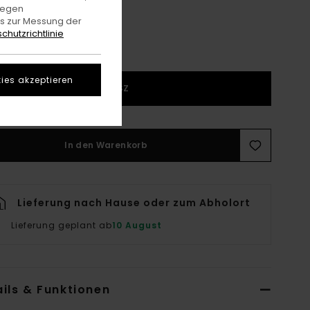
gegen
es zur Messung der
chutzrichtlinie
ies akzeptieren
1SZ
In den Warenkorb
Lieferung nach Hause oder zum Abholort
Lieferung geplant ab
10 August
ils & Funktionen