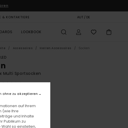
aren
E & KONTAKTIERE
GESCHENKKARTE
AUT / DE
SHOPS
BOARDS
LOOKBOOK
eite
Accessoires
Herren Accessoires
Socken
LED
on
x Multi Sportsocken
(11 Bewertungen)
BONUS
n ohne zu akzeptieren
0,00
rmationen auf Ihrem
 (wie Ihre
iträge und Inhalte
Multicolor
e
hr Publikum zu
 Wahl so einstellen,