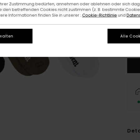
e Ihrer Zustimmung bedürfen, annehmen oder ablehnen oder sich da
 den betreffenden Cookies nicht zustimmen (z. B. bestimmte Cooki
re Informationen finden Sie in unserer :
Cookie-Richtlinie
und
Datens
walten
Alle Cook
Deta