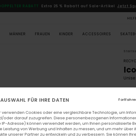
DOPPELTER RABATT
Extra 25 % Rabatt auf Sale-Artikel
Jetzt Sp
HILF
T
MÄNNER
FRAUEN
KINDER
ACCESSOIRES
SKATE
Starts
RECYC
Ic
Unise
4.8
ECO-
E AUSWAHL FÜR IHRE DATEN
Fortfahre
€ 2
r verwenden Cookies oder eine vergleichbare Technologie, um Info
d/oder darauf zuzugreifen. Diese personenbezogenen Informationen
 IP-Adresse) können verwendet werden, um Ihnen personalisierte Be
Farb
ie Leistung von Werbung und Inhalten zu messen, und um mehr über i
kte unserer Partner zu entwickeln und zu verbessern. Sie können Ihre