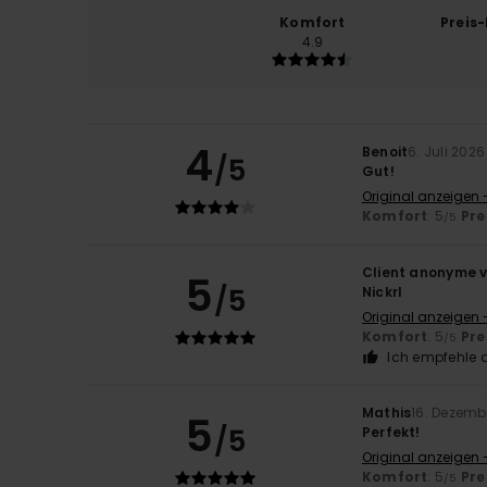
Komfort
Preis
4.9
4
Benoit
6. Juli 2026
/5
Gut!
Original anzeigen 
Komfort
: 5
Pre
/5
Client anonyme v
5
/5
Nickrl
Original anzeigen 
Komfort
: 5
Pre
/5
Ich empfehle d
Mathis
16. Dezemb
5
/5
Perfekt!
Original anzeigen 
Komfort
: 5
Pre
/5