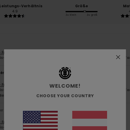
-Leistungs-Verhältnis
Größe
Mat
4.9
Zu klein
Zu groß
- Français
is-Leistungs-Verhältnis
: 5
Größe
: Perfekte Größe
Material
: 5
Fa
/5
/5
érifié
11. März 2026
- Français
WELCOME!
is-Leistungs-Verhältnis
: 5
Größe
: Perfekte Größe
Material
: 5
Fa
/5
/5
ieses Produkt
CHOOSE YOUR COUNTRY
er 2025
- Français
is-Leistungs-Verhältnis
: 5
Größe
: Perfekte Größe
Farbe
: 5
/5
/5