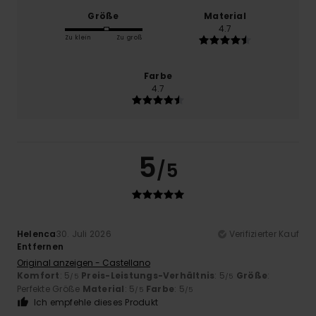
Größe
Material
4.7
Zu klein
Zu groß
Farbe
4.7
5
/5
Helenca
30. Juli 2026
Verifizierter Kauf
Entfernen
Original anzeigen - Castellano
Komfort
: 5
Preis-Leistungs-Verhältnis
: 5
Größe
:
/5
/5
Perfekte Größe
Material
: 5
Farbe
: 5
/5
/5
Ich empfehle dieses Produkt