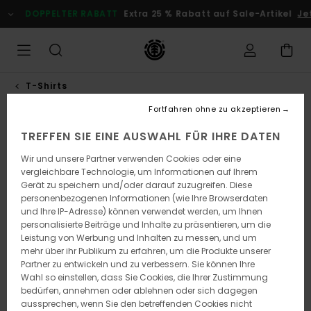
Direkt
DOPPELTER RABATT
Extra 25 % Rabatt auf Sale-Artikel
Je
zur
Produktinformation
springen
T-Shirts
Fortfahren ohne zu akzeptieren
TREFFEN SIE EINE AUSWAHL FÜR IHRE DATEN
Wir und unsere Partner verwenden Cookies oder eine
vergleichbare Technologie, um Informationen auf Ihrem
Gerät zu speichern und/oder darauf zuzugreifen. Diese
personenbezogenen Informationen (wie Ihre Browserdaten
und Ihre IP-Adresse) können verwendet werden, um Ihnen
personalisierte Beiträge und Inhalte zu präsentieren, um die
Leistung von Werbung und Inhalten zu messen, und um
mehr über ihr Publikum zu erfahren, um die Produkte unserer
Partner zu entwickeln und zu verbessern. Sie können Ihre
Wahl so einstellen, dass Sie Cookies, die Ihrer Zustimmung
bedürfen, annehmen oder ablehnen oder sich dagegen
aussprechen, wenn Sie den betreffenden Cookies nicht