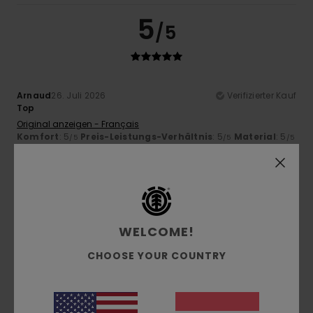
5
/5
Arnaud
26. Juli 2026
Verifizierter Kauf
Top
Original anzeigen - Français
Komfort
: 5
Preis-Leistungs-Verhältnis
: 5
Material
: 5
/5
/5
/5
Farbe
: 4
/5
Ich empfehle dieses Produkt
4
/5
WELCOME!
CHOOSE YOUR COUNTRY
Samuel
22. Juli 2026
Verifizierter Kauf
ebenso
Original anzeigen - Français