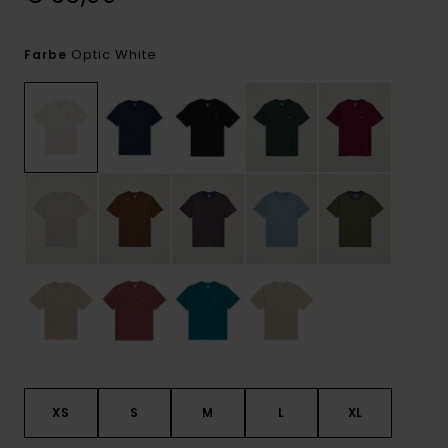
Optic White
Farbe
XS
S
M
L
XL