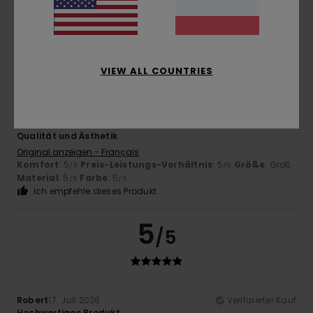
Komfort
: 4
Preis-Leistungs-Verhältnis
: 2
Größe
:
/5
/5
Perfekte Größe
Material
: 4
Farbe
: 4
/5
/5
5
/5
VIEW ALL COUNTRIES
Gipsy
17. Juli 2026
Verifizierter Kauf
Qualität und Ästhetik
Original anzeigen - Français
Komfort
: 5
Preis-Leistungs-Verhältnis
: 5
Größe
: Groß
/5
/5
Material
: 5
Farbe
: 5
/5
/5
Ich empfehle dieses Produkt
5
/5
Robert
17. Juli 2026
Verifizierter Kauf
Hochwertiges Produkt