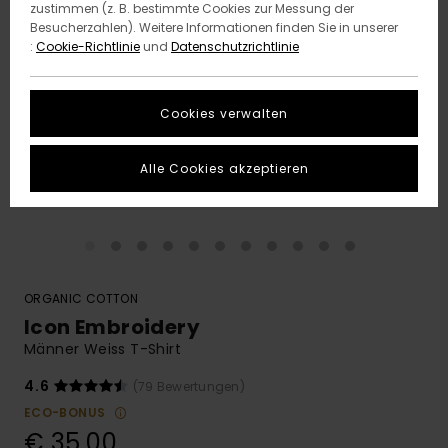
zustimmen (z. B. bestimmte Cookies zur Messung der
Besucherzahlen). Weitere Informationen finden Sie in unserer
:
Cookie-Richtlinie
und
Datenschutzrichtlinie
Cookies verwalten
Alle Cookies akzeptieren
ORGANIC COTTON
Icon Embroidery
Männer Weiss T-Shirt
4.6
(79 Bewertungen)
ECO-BONUS
€ 35,00