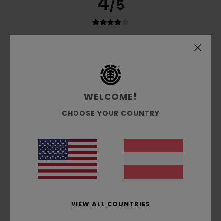
4
/5
Emmanuel
28. April 2026
Verifizierter Kauf
Hochwertiger Artikel
Original anzeigen - Français
Komfort
: 4
Preis-Leistungs-Verhältnis
: 4
Größe
:
/5
/5
Perfekte Größe
Material
: 5
Farbe
: 5
/5
/5
WELCOME!
5
CHOOSE YOUR COUNTRY
/5
Guillermo
27. April 2026
Verifizierter Kauf
Die Kleidung gefällt mir sehr gut, sie hält sehr lange und ist
von sehr guter Qualität
Original anzeigen - Castellano
VIEW ALL COUNTRIES
Komfort
: 5
Preis-Leistungs-Verhältnis
: 5
Material
: 5
/5
/5
/5
Farbe
: 5
/5