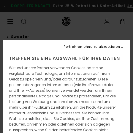
Direkt
DOPPELTER RABATT
Extra 25 % Rabatt auf Sale-Artikel
Je
zur
Produktinformation
springen
Sweater
Fortfahren ohne zu akzeptieren
TREFFEN SIE EINE AUSWAHL FÜR IHRE DATEN
Wir und unsere Partner verwenden Cookies oder eine
vergleichbare Technologie, um Informationen auf Ihrem
Gerät zu speichern und/oder darauf zuzugreifen. Diese
personenbezogenen Informationen (wie Ihre Browserdaten
und Ihre IP-Adresse) können verwendet werden, um Ihnen
personalisierte Beiträge und Inhalte zu präsentieren, um die
Leistung von Werbung und Inhalten zu messen, und um
mehr über ihr Publikum zu erfahren, um die Produkte unserer
Partner zu entwickeln und zu verbessern. Sie können Ihre
Wahl so einstellen, dass Sie Cookies, die Ihrer Zustimmung
bedürfen, annehmen oder ablehnen oder sich dagegen
aussprechen, wenn Sie den betreffenden Cookies nicht