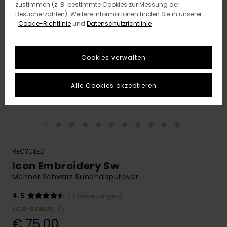
zustimmen (z. B. bestimmte Cookies zur Messung der
Besucherzahlen). Weitere Informationen finden Sie in unserer
:
Cookie-Richtlinie
und
Datenschutzrichtlinie
Cookies verwalten
Alle Cookies akzeptieren
RECYCLED
Icon Embroidery Sw
Männer Schwarz Rundhalspullover
4.5
(12 Bewertungen)
ECO-BONUS
€ 75,00