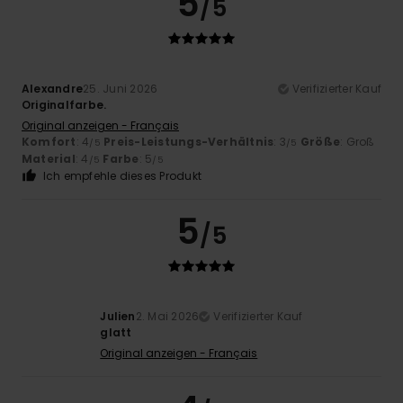
5
/5
Alexandre
25. Juni 2026
Verifizierter Kauf
Originalfarbe.
Original anzeigen - Français
Komfort
: 4
Preis-Leistungs-Verhältnis
: 3
Größe
: Groß
/5
/5
Material
: 4
Farbe
: 5
/5
/5
Ich empfehle dieses Produkt
5
/5
Julien
2. Mai 2026
Verifizierter Kauf
glatt
Original anzeigen - Français