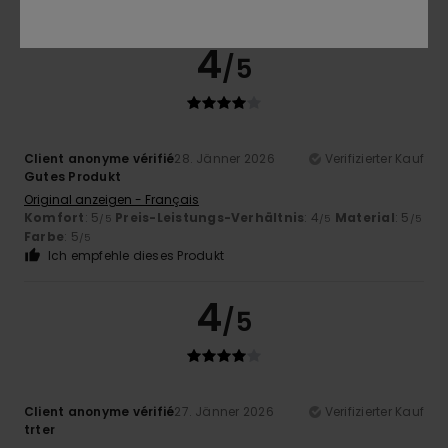
Ich empfehle dieses Produkt
4
/5
Client anonyme vérifié
28. Jänner 2026
Verifizierter Kauf
Gutes Produkt
Original anzeigen - Français
Komfort
: 5
Preis-Leistungs-Verhältnis
: 4
Material
: 5
/5
/5
/5
Farbe
: 5
/5
Ich empfehle dieses Produkt
4
/5
Client anonyme vérifié
27. Jänner 2026
Verifizierter Kauf
trter