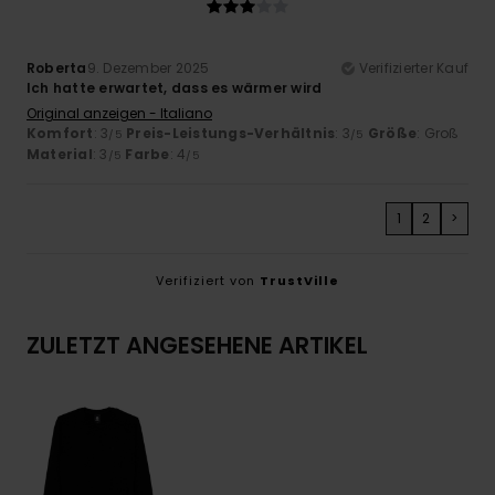
Roberta
9. Dezember 2025
Verifizierter Kauf
Ich hatte erwartet, dass es wärmer wird
Original anzeigen - Italiano
Komfort
: 3
Preis-Leistungs-Verhältnis
: 3
Größe
: Groß
/5
/5
Material
: 3
Farbe
: 4
/5
/5
1
2
>
Verifiziert von
TrustVille
ZULETZT ANGESEHENE ARTIKEL