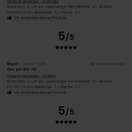
Original anzeigen - Français
Komfort
: 4
Preis-Leistungs-Verhältnis
: 4
Größe
:
/5
/5
Perfekte Größe
Material
: 3
Farbe
: 4
/5
/5
Ich empfehle dieses Produkt
5
/5
Nigel
13. Jänner 2026
Verifizierter Kauf
Das gefällt mir
Original anzeigen - English
Komfort
: 5
Preis-Leistungs-Verhältnis
: 5
Größe
:
/5
/5
Perfekte Größe
Material
: 5
Farbe
: 5
/5
/5
Ich empfehle dieses Produkt
5
/5