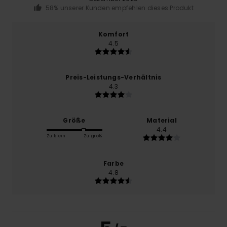
58% unserer Kunden empfehlen dieses Produkt
Komfort
4.5
Preis-Leistungs-Verhältnis
4.3
Größe
Material
4.4
Zu klein
Zu groß
Farbe
4.8