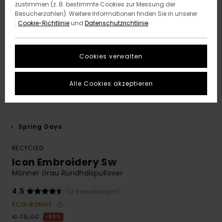
zustimmen (z. B. bestimmte Cookies zur Messung der
Besucherzahlen). Weitere Informationen finden Sie in unserer
:
Cookie-Richtlinie
und
Datenschutzrichtlinie
Cookies verwalten
Alle Cookies akzeptieren
Spring Days
RECYCLED
Icon Embroidery Sw
Männer Grau Rundhalspullover
4.5
(12 Bewertungen)
ECO-BONUS
€ 75,00
60%