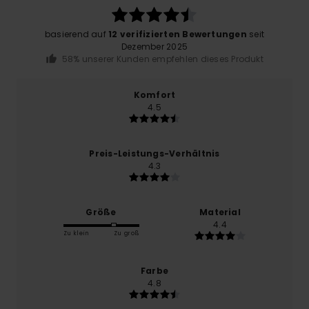
basierend auf
12 verifizierten Bewertungen
seit
Dezember 2025
58% unserer Kunden empfehlen dieses Produkt
Komfort
4.5
Preis-Leistungs-Verhältnis
4.3
Größe
Material
4.4
Zu klein
Zu groß
Farbe
4.8