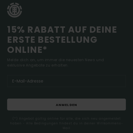
15% RABATT AUF DEINE
ERSTE BESTELLUNG
ONLINE*
Melde dich an, um immer die neuesten News und
exklusive Angebote zu erhalten.
ANMELDEN
(*) Angebot gültig online für alle, die sich neu angemeldet
haben - Alle Bedingungen findest du in deiner Willkommens-
Mail