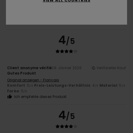
VIEW ALL COUNTRIES
Original anzeigen - Castellano
Komfort
: 5
Preis-Leistungs-Verhältnis
: 5
Material
: 5
/5
/5
/5
Farbe
: 5
/5
Ich empfehle dieses Produkt
4
/5
Client anonyme vérifié
28. Jänner 2026
Verifizierter Kauf
Gutes Produkt
Original anzeigen - Français
Komfort
: 5
Preis-Leistungs-Verhältnis
: 4
Material
: 5
/5
/5
/5
Farbe
: 5
/5
Ich empfehle dieses Produkt
4
/5