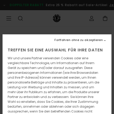
Direkt
DOPPELTER RABATT
Extra 25 % Rabatt auf Sale-Artikel
Je
zur
Produktinformation
springen
Fortfahren ohne zu akzeptieren
TREFFEN SIE EINE AUSWAHL FÜR IHRE DATEN
Wir und unsere Partner verwenden Cookies oder eine
vergleichbare Technologie, um Informationen auf Ihrem
Gerät zu speichern und/oder darauf zuzugreifen. Diese
personenbezogenen Informationen (wie Ihre Browserdaten
und Ihre IP-Adresse) können verwendet werden, um Ihnen
personalisierte Beiträge und Inhalte zu präsentieren, um die
Leistung von Werbung und Inhalten zu messen, und um
mehr über ihr Publikum zu erfahren, um die Produkte unserer
Partner zu entwickeln und zu verbessern. Sie können Ihre
Wahl so einstellen, dass Sie Cookies, die Ihrer Zustimmung
bedürfen, annehmen oder ablehnen oder sich dagegen
aussprechen, wenn Sie den betreffenden Cookies nicht