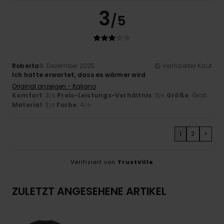
3
/5
Roberta
9. Dezember 2025
Verifizierter Kauf
Ich hatte erwartet, dass es wärmer wird
Original anzeigen - Italiano
Komfort
: 3
Preis-Leistungs-Verhältnis
: 3
Größe
: Groß
/5
/5
Material
: 3
Farbe
: 4
/5
/5
1
2
>
Verifiziert von
TrustVille
ZULETZT ANGESEHENE ARTIKEL