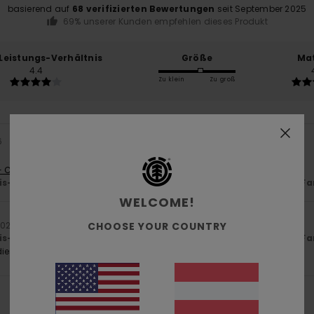
basierend auf
68 verifizierten Bewertungen
seit September 2025
69% unserer Kunden empfehlen dieses Produkt
-Leistungs-Verhältnis
Größe
Mat
4.4
Zu klein
Zu groß
6
- Castellano
is-Leistungs-Verhältnis
: 5
Größe
: Perfekte Größe
Material
: 5
Fa
/5
/5
WELCOME!
CHOOSE YOUR COUNTRY
 2026
is-Leistungs-Verhältnis
: 5
Größe
: Perfekte Größe
Material
: 5
Fa
/5
/5
ieses Produkt