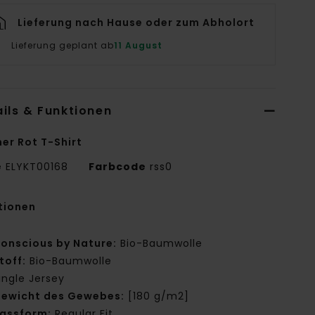
Lieferung nach Hause oder zum Abholort
Lieferung geplant ab
11 August
ils & Funktionen
er Rot T-Shirt
e
ELYKT00168
Farbcode
rss0
tionen
onscious by Nature:
Bio-Baumwolle
toff:
Bio-Baumwolle
ingle Jersey
ewicht des Gewebes:
[180 g/m2]
assform:
Regular Fit