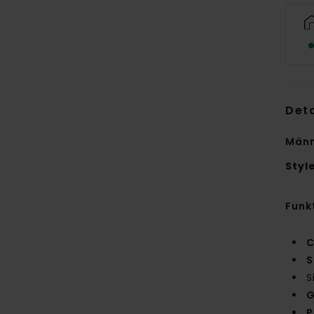
Deta
Männ
Styl
Funk
C
S
S
G
P