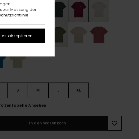
gegen
es zur Messung der
chutzrichtlinie
ies akzeptieren
S
S
M
L
XL
rößentabelle Ansehen
In den Warenkorb