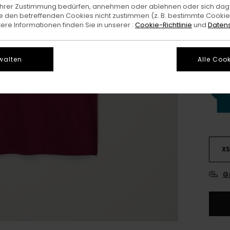
e Ihrer Zustimmung bedürfen, annehmen oder ablehnen oder sich da
 den betreffenden Cookies nicht zustimmen (z. B. bestimmte Cooki
re Informationen finden Sie in unserer :
Cookie-Richtlinie
und
Datens
walten
Alle Cook
X
G