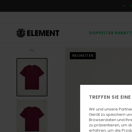
Direkt
zur
Produktinformation
springen
DOPPELTER RABAT
NEUHEITEN
TREFFEN SIE EIN
Wir und unsere Partne
Gerät zu speichern un
Browserdaten und Ihre
zu präsentieren, um d
erfahren, um die Produ