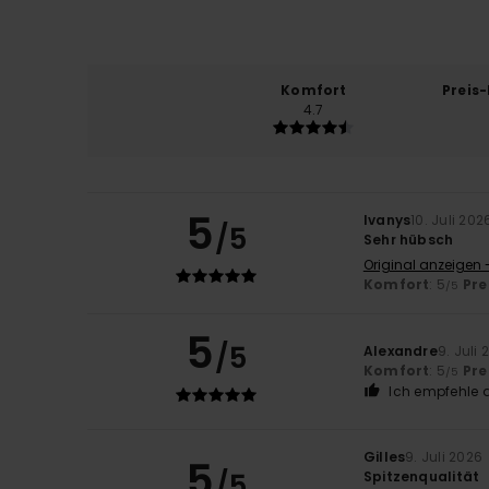
Komfort
Preis
4.7
5
Ivanys
10. Juli 202
/5
Sehr hübsch
Original anzeigen 
Komfort
: 5
Pre
/5
5
/5
Alexandre
9. Juli
Komfort
: 5
Pre
/5
Ich empfehle d
Gilles
9. Juli 2026
5
/5
Spitzenqualität