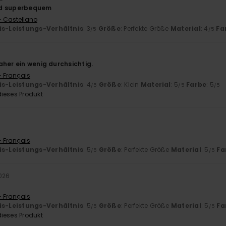
nd superbequem
- Castellano
is-Leistungs-Verhältnis
: 3
Größe
: Perfekte Größe
Material
: 4
Fa
/5
/5
aher ein wenig durchsichtig.
- Français
is-Leistungs-Verhältnis
: 4
Größe
: Klein
Material
: 5
Farbe
: 5
/5
/5
/5
ieses Produkt
- Français
is-Leistungs-Verhältnis
: 5
Größe
: Perfekte Größe
Material
: 5
Fa
/5
/5
2026
- Français
is-Leistungs-Verhältnis
: 5
Größe
: Perfekte Größe
Material
: 5
Fa
/5
/5
ieses Produkt