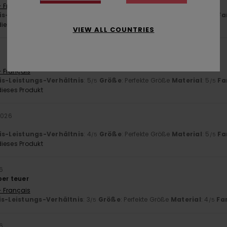
- Français
is-Leistungs-Verhältnis
: 5
Größe
: Perfekte Größe
Material
: 5
Fa
/5
/5
ieses Produkt
VIEW ALL COUNTRIES
- Français
is-Leistungs-Verhältnis
: 5
Größe
: Perfekte Größe
Material
: 5
Fa
/5
/5
ieses Produkt
 2026
is-Leistungs-Verhältnis
: 4
Größe
: Perfekte Größe
Material
: 5
Fa
/5
/5
ieses Produkt
26
ber teuer
- Français
is-Leistungs-Verhältnis
: 3
Größe
: Perfekte Größe
Material
: 4
Fa
/5
/5
6