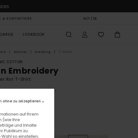
aren
E & KONTAKTIERE
GESCHENKKARTE
AUT / DE
SHOPS
BOARDS
LOOKBOOK
eite
Männer
Kleidung
T-Shirts
IC COTTON
on Embroidery
r Rot T-Shirt
(68 Bewertungen)
BONUS
n ohne zu akzeptieren
5,00
rmationen auf Ihrem
 (wie Ihre
iträge und Inhalte
Zinfandel
e
hr Publikum zu
 Wahl so einstellen,