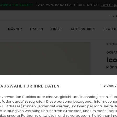
DOPPELTER RABATT
Extra 25 % Rabatt auf Sale-Artikel
Jetzt Sp
HILF
T
MÄNNER
FRAUEN
KINDER
ACCESSOIRES
SKATE
Starts
ORGAN
Ic
Männe
4.6
ECO-
E AUSWAHL FÜR IHRE DATEN
Fortfahre
€ 3
r verwenden Cookies oder eine vergleichbare Technologie, um Info
d/oder darauf zuzugreifen. Diese personenbezogenen Informationen
 IP-Adresse) können verwendet werden, um Ihnen personalisierte Be
Farb
ie Leistung von Werbung und Inhalten zu messen, und um mehr über i
kte unserer Partner zu entwickeln und zu verbessern. Sie können Ihre