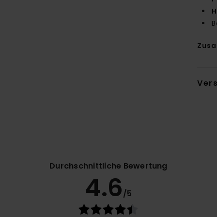
H
B
Zus
Ver
Durchschnittliche Bewertung
4.6
/5