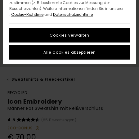
zustimmen (z. B. bestimmte Cookies zur Messung der
Besucherzahlen). Weitere Informationen finden Sie in unserer
:
Cookie-Richtlinie
und
Datenschutzrichtlinie
Cookies verwalten
Alle Cookies akzeptieren
Sweatshirts & Fleeceartikel
RECYCLED
Icon Embroidery
Männer Rot Sweatshirt mit Reißverschluss
4.5
(65 Bewertungen)
ECO-BONUS
€ 70,00