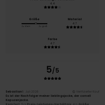
4.4
Größe
Material
4.7
Zu klein
Zu groß
Farbe
4.7
5
/5
Sebastian
6. Juli 2026
Verifizierter Kauf
Es ist der Nachfolger meiner lieblingsjacke, der cornell
Kapuzenjacke.
Komfort
: 5
Preis-Leistungs-Verhältnis
: 4
Größe
:
/5
/5