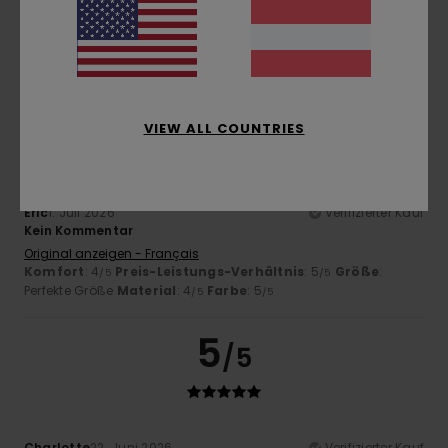
Original anzeigen - Français
Komfort
: 4
Preis-Leistungs-Verhältnis
: 4
Größe
: Groß
/5
/5
Material
: 5
Farbe
: 5
/5
/5
4
/5
VIEW ALL COUNTRIES
Eric
1. Juli 2026
Verifizierter Kauf
Kein Kommentar
Original anzeigen - Français
Komfort
: 4
Preis-Leistungs-Verhältnis
: 5
Größe
:
/5
/5
Perfekte Größe
Material
: 4
Farbe
: 5
/5
/5
5
/5
Charlotte
22. Juni 2026
Verifizierter Kauf