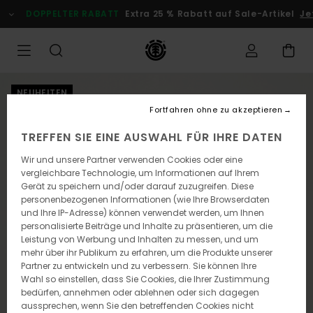
Direkt
DOPPELTER RABATT
Extra 25 % Rabatt auf Sale-Artikel
Je
zur
Produktinformation
springen
NEUHEITEN
Fortfahren ohne zu akzeptieren
TREFFEN SIE EINE AUSWAHL FÜR IHRE DATEN
Wir und unsere Partner verwenden Cookies oder eine
vergleichbare Technologie, um Informationen auf Ihrem
Gerät zu speichern und/oder darauf zuzugreifen. Diese
personenbezogenen Informationen (wie Ihre Browserdaten
und Ihre IP-Adresse) können verwendet werden, um Ihnen
personalisierte Beiträge und Inhalte zu präsentieren, um die
Leistung von Werbung und Inhalten zu messen, und um
mehr über ihr Publikum zu erfahren, um die Produkte unserer
Partner zu entwickeln und zu verbessern. Sie können Ihre
Wahl so einstellen, dass Sie Cookies, die Ihrer Zustimmung
bedürfen, annehmen oder ablehnen oder sich dagegen
aussprechen, wenn Sie den betreffenden Cookies nicht