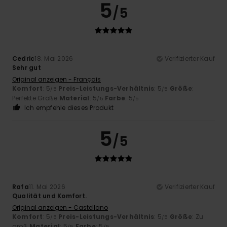
5
/5
Cedric
18. Mai 2026
Verifizierter Kauf
Sehr gut
Original anzeigen - Français
Komfort
: 5
Preis-Leistungs-Verhältnis
: 5
Größe
:
/5
/5
Perfekte Größe
Material
: 5
Farbe
: 5
/5
/5
Ich empfehle dieses Produkt
5
/5
Rafa
11. Mai 2026
Verifizierter Kauf
Qualität und Komfort.
Original anzeigen - Castellano
Komfort
: 5
Preis-Leistungs-Verhältnis
: 5
Größe
: Zu
/5
/5
groß
Material
: 5
Farbe
: 5
/5
/5