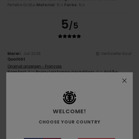
Perfekte Größe
Material
: 5
Farbe
: 5
/5
/5
5
/5
Marie
3. Juli 2026
Verifizierter Kauf
Qualität
Original anzeigen - Français
Komfort
: 5
Preis-Leistungs-Verhältnis
: 5
Größe
:
/5
/5
Perfekte Größe
Material
: 5
Farbe
: 5
/5
/5
Ich empfehle dieses Produkt
3
/5
WELCOME!
CHOOSE YOUR COUNTRY
Stephane
2. Juli 2026
Verifizierter Kauf
Es fehlt ein elastischer / eng anliegender Strumpf