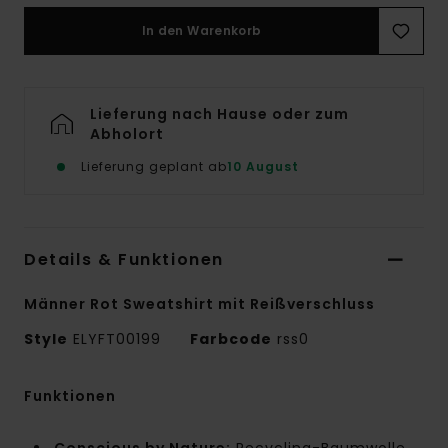
In den Warenkorb
Lieferung nach Hause oder zum
Abholort
Lieferung geplant ab
10 August
Details & Funktionen
Männer Rot Sweatshirt mit Reißverschluss
Style
ELYFT00199
Farbcode
rss0
Funktionen
Conscious by Nature:
Recycling-Baumwolle