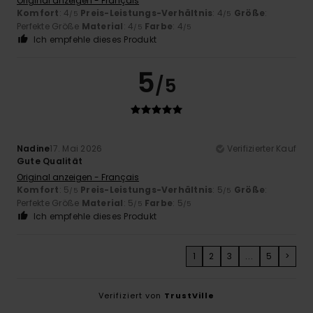
Original anzeigen - Français
Komfort
: 4
Preis-Leistungs-Verhältnis
: 4
Größe
:
/5
/5
Perfekte Größe
Material
: 4
Farbe
: 4
/5
/5
Ich empfehle dieses Produkt
5
/5
Nadine
17. Mai 2026
Verifizierter Kauf
Gute Qualität
Original anzeigen - Français
Komfort
: 5
Preis-Leistungs-Verhältnis
: 5
Größe
:
/5
/5
Perfekte Größe
Material
: 5
Farbe
: 5
/5
/5
Ich empfehle dieses Produkt
1
2
3
...
5
>
Verifiziert von
TrustVille