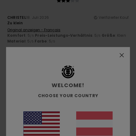
CHRISTEL
18. Juli 2026
Verifizierter Kauf
Zu klein
Original anzeigen - Français
Komfort
: 5
Preis-Leistungs-Verhältnis
: 5
Größe
: Klein
/5
/5
Material
: 5
Farbe
: 5
/5
/5
5
/5
WELCOME!
Asier
9. Juli 2026
Verifizierter Kauf
weil es bequem ist
CHOOSE YOUR COUNTRY
Original anzeigen - Castellano
Komfort
: 5
Preis-Leistungs-Verhältnis
: 5
Größe
: Klein
/5
/5
Material
: 5
Farbe
: 5
/5
/5
Ich empfehle dieses Produkt