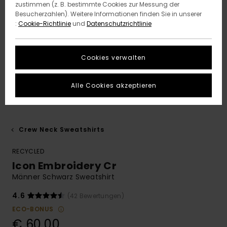
zustimmen (z. B. bestimmte Cookies zur Messung der
Besucherzahlen). Weitere Informationen finden Sie in unserer
:
Cookie-Richtlinie
und
Datenschutzrichtlinie
Cookies verwalten
Alle Cookies akzeptieren
Crew Neck Sweatshirts
RECYCLED
Icon Embroidery Cr
Männer Schwarz Sweatshirt
4.6
(42 Bewertungen)
ECO-BONUS
€ 60,00