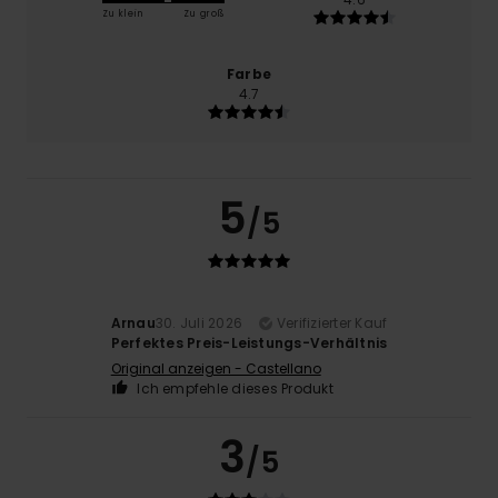
Zu klein
Zu groß
Farbe
4.7
5
/5
Arnau
30. Juli 2026
Verifizierter Kauf
Perfektes Preis-Leistungs-Verhältnis
Original anzeigen - Castellano
Ich empfehle dieses Produkt
3
/5