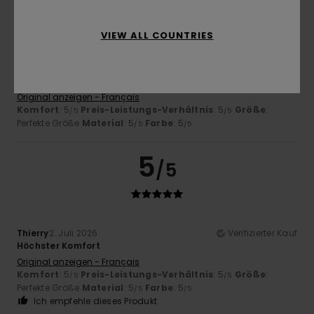
5
/5
VIEW ALL COUNTRIES
Alison
9. Juli 2026
Verifizierter Kauf
Schöner Pullover, schöne Farbe
Original anzeigen - Français
Komfort
: 5
Preis-Leistungs-Verhältnis
: 5
Größe
:
/5
/5
Perfekte Größe
Material
: 5
Farbe
: 5
/5
/5
5
/5
Thierry
2. Juli 2026
Verifizierter Kauf
Höchster Komfort
Original anzeigen - Français
Komfort
: 5
Preis-Leistungs-Verhältnis
: 5
Größe
:
/5
/5
Perfekte Größe
Material
: 5
Farbe
: 5
/5
/5
Ich empfehle dieses Produkt