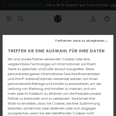
Direkt
DOPPELTER RABATT
Extra 25 % Rabatt auf Sale-Artikel
Je
zur
Produktinformation
springen
Fortfahren ohne zu akzeptieren
TREFFEN SIE EINE AUSWAHL FÜR IHRE DATEN
Wir und unsere Partner verwenden Cookies oder eine
vergleichbare Technologie, um Informationen auf Ihrem
Gerät zu speichern und/oder darauf zuzugreifen. Diese
personenbezogenen Informationen (wie Ihre Browserdaten
und Ihre IP-Adresse) können verwendet werden, um Ihnen
personalisierte Beiträge und Inhalte zu präsentieren, um die
Leistung von Werbung und Inhalten zu messen, und um
mehr über ihr Publikum zu erfahren, um die Produkte unserer
Partner zu entwickeln und zu verbessern. Sie können Ihre
Wahl so einstellen, dass Sie Cookies, die Ihrer Zustimmung
bedürfen, annehmen oder ablehnen oder sich dagegen
aussprechen, wenn Sie den betreffenden Cookies nicht