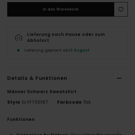
In den Warenkorb
Lieferung nach Hause oder zum
Abholort
Lieferung geplant ab
12 August
Details & Funktionen
Männer Schwarz Sweatshirt
Style
ELYFT00197
Farbcode
fbk
Funktionen
Conscious by Nature:
Recycling-Baumwolle