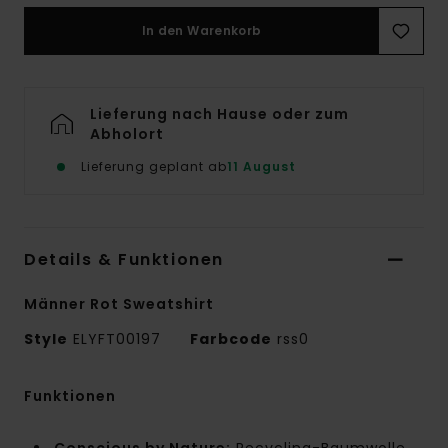
In den Warenkorb
Lieferung nach Hause oder zum
Abholort
Lieferung geplant ab
11 August
Details & Funktionen
Männer Rot Sweatshirt
Style
ELYFT00197
Farbcode
rss0
Funktionen
Conscious by Nature:
Recycling-Baumwolle