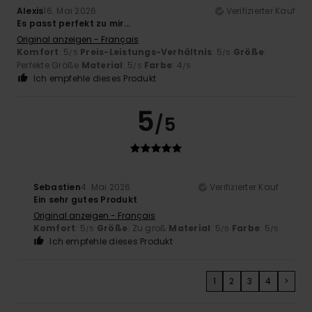
Alexis
16. Mai 2026
Verifizierter Kauf
Es passt perfekt zu mir...
Original anzeigen - Français
Komfort
: 5
Preis-Leistungs-Verhältnis
: 5
Größe
:
/5
/5
Perfekte Größe
Material
: 5
Farbe
: 4
/5
/5
Ich empfehle dieses Produkt
5
/5
Sebastien
4. Mai 2026
Verifizierter Kauf
Ein sehr gutes Produkt
Original anzeigen - Français
Komfort
: 5
Größe
: Zu groß
Material
: 5
Farbe
: 5
/5
/5
/5
Ich empfehle dieses Produkt
1
2
3
4
>