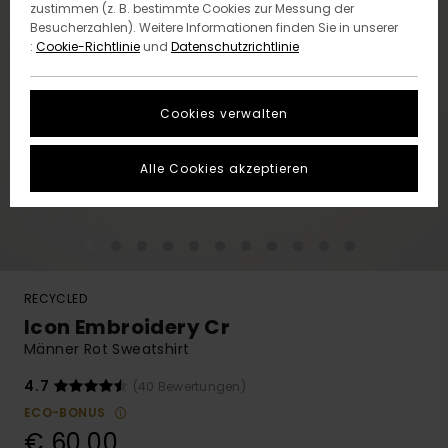
zustimmen (z. B. bestimmte Cookies zur Messung der
Besucherzahlen). Weitere Informationen finden Sie in unserer
:
Cookie-Richtlinie
und
Datenschutzrichtlinie
Cookies verwalten
Alle Cookies akzeptieren
RECYCLED
Icon Embroidery Cr
Männer Rot Sweatshirt
4.7
(40 Bewertungen)
ECO-BONUS
€ 60,00