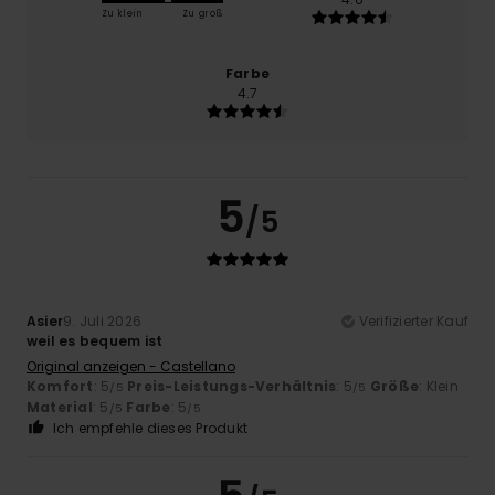
Zu klein
Zu groß
Farbe
4.7
5
/5
Asier
9. Juli 2026
Verifizierter Kauf
weil es bequem ist
Original anzeigen - Castellano
Komfort
: 5
Preis-Leistungs-Verhältnis
: 5
Größe
: Klein
/5
/5
Material
: 5
Farbe
: 5
/5
/5
Ich empfehle dieses Produkt