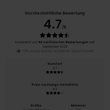
Durchschnittliche Bewertung
4.7
/5
basierend auf
40 verifizierten Bewertungen
seit
September 2025
73% unserer Kunden empfehlen dieses Produkt
Komfort
4.7
Preis-Leistungs-Verhältnis
4.3
Größe
Material
4.6