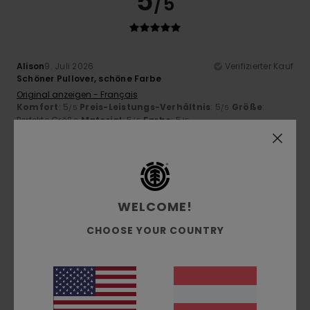
5
/5
Alison
9. Juli 2026
Verifizierter Kauf
Schöner Pullover, schöne Farbe
Original anzeigen - Français
Komfort
: 5
Preis-Leistungs-Verhältnis
: 5
Größe
:
/5
/5
Perfekte Größe
Material
: 5
Farbe
: 5
/5
/5
5
/5
WELCOME!
Thierry
2. Juli 2026
Verifizierter Kauf
CHOOSE YOUR COUNTRY
Höchster Komfort
Original anzeigen - Français
Komfort
: 5
Preis-Leistungs-Verhältnis
: 5
Größe
:
/5
/5
Perfekte Größe
Material
: 5
Farbe
: 5
/5
/5
Ich empfehle dieses Produkt