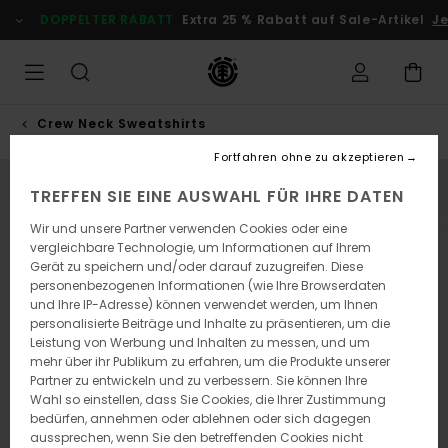
Direkt
DOPPELTER RABATT
Extra 25 % Rabatt auf Sale-Artikel
Je
zur
Produktinformation
springen
Crew Neck Sweatshirts
Fortfahren ohne zu akzeptieren
NEUHEITEN
TREFFEN SIE EINE AUSWAHL FÜR IHRE DATEN
Wir und unsere Partner verwenden Cookies oder eine
vergleichbare Technologie, um Informationen auf Ihrem
Gerät zu speichern und/oder darauf zuzugreifen. Diese
personenbezogenen Informationen (wie Ihre Browserdaten
und Ihre IP-Adresse) können verwendet werden, um Ihnen
personalisierte Beiträge und Inhalte zu präsentieren, um die
Leistung von Werbung und Inhalten zu messen, und um
mehr über ihr Publikum zu erfahren, um die Produkte unserer
Partner zu entwickeln und zu verbessern. Sie können Ihre
Wahl so einstellen, dass Sie Cookies, die Ihrer Zustimmung
bedürfen, annehmen oder ablehnen oder sich dagegen
aussprechen, wenn Sie den betreffenden Cookies nicht