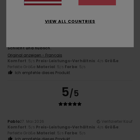
5
/5
VIEW ALL COUNTRIES
Alix
30. Juni 2026
Verifizierter Kauf
Schlicht und hübsch.
Original anzeigen - Français
Komfort
: 5
Preis-Leistungs-Verhältnis
: 4
Größe
:
/5
/5
Perfekte Größe
Material
: 5
Farbe
: 5
/5
/5
Ich empfehle dieses Produkt
5
/5
Pablo
27. Mai 2026
Verifizierter Kauf
Komfort
: 5
Preis-Leistungs-Verhältnis
: 4
Größe
:
/5
/5
Perfekte Größe
Material
: 5
Farbe
: 5
/5
/5
Ich empfehle dieses Produkt