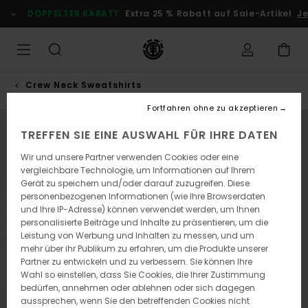
Direkt
DOPPELTER RABATT
Extra 25 % Rabatt auf Sale-Artikel
Jetzt
zur
Produktinformation
springen
Crew Neck Sweatshirts
Fortfahren ohne zu akzeptieren
NEUHEITEN
TREFFEN SIE EINE AUSWAHL FÜR IHRE DATEN
Wir und unsere Partner verwenden Cookies oder eine
vergleichbare Technologie, um Informationen auf Ihrem
Gerät zu speichern und/oder darauf zuzugreifen. Diese
personenbezogenen Informationen (wie Ihre Browserdaten
und Ihre IP-Adresse) können verwendet werden, um Ihnen
personalisierte Beiträge und Inhalte zu präsentieren, um die
Leistung von Werbung und Inhalten zu messen, und um
mehr über ihr Publikum zu erfahren, um die Produkte unserer
Partner zu entwickeln und zu verbessern. Sie können Ihre
Wahl so einstellen, dass Sie Cookies, die Ihrer Zustimmung
bedürfen, annehmen oder ablehnen oder sich dagegen
aussprechen, wenn Sie den betreffenden Cookies nicht