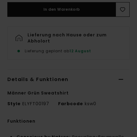
In den Warenkorb
Lieferung nach Hause oder zum
Abholort
Lieferung geplant ab
12 August
Details & Funktionen
Männer Grün Sweatshirt
Style
ELYFT00197
Farbcode
ksw0
Funktionen
Conscious by Nature:
Recycling-Baumwolle