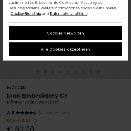
zustimmen (z. B. bestimmte Cookies zur Messung der
Besucherzahlen). Weitere Informationen finden Sie in unserer
:
Cookie-Richtlinie
und
Datenschutzrichtlinie
Cookies verwalten
Alle Cookies akzeptieren
RECYCLED
Icon Embroidery Cr
Männer Grün Sweatshirt
4.6
(42 Bewertungen)
ECO-BONUS
€ 60,00