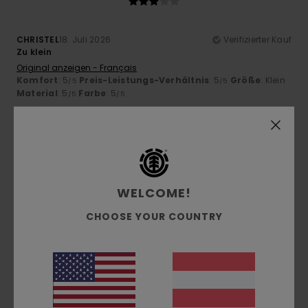
CHRISTEL
18. Juli 2026
Verifizierter Kauf
Zu klein
Original anzeigen - Français
Komfort
: 5
Preis-Leistungs-Verhältnis
: 5
Größe
: Klein
/5
/5
Material
: 5
Farbe
: 5
/5
/5
5
/5
WELCOME!
Asier
9. Juli 2026
Verifizierter Kauf
weil es bequem ist
CHOOSE YOUR COUNTRY
Original anzeigen - Castellano
Komfort
: 5
Preis-Leistungs-Verhältnis
: 5
Größe
: Klein
/5
/5
Material
: 5
Farbe
: 5
/5
/5
Ich empfehle dieses Produkt