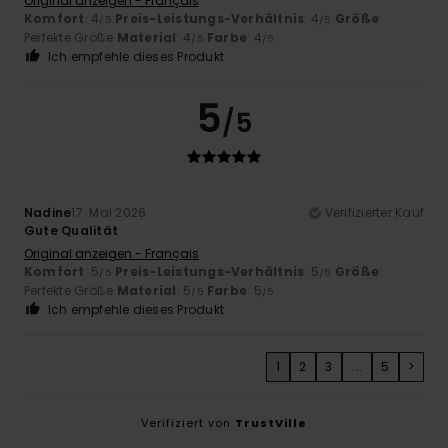
Original anzeigen - Français
Komfort
: 4
Preis-Leistungs-Verhältnis
: 4
Größe
:
/5
/5
Perfekte Größe
Material
: 4
Farbe
: 4
/5
/5
Ich empfehle dieses Produkt
5
/5
Nadine
17. Mai 2026
Verifizierter Kauf
Gute Qualität
Original anzeigen - Français
Komfort
: 5
Preis-Leistungs-Verhältnis
: 5
Größe
:
/5
/5
Perfekte Größe
Material
: 5
Farbe
: 5
/5
/5
Ich empfehle dieses Produkt
1
2
3
...
5
>
Verifiziert von
TrustVille