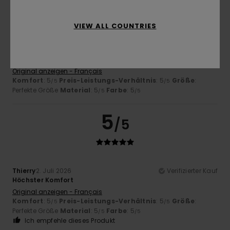
5
/5
VIEW ALL COUNTRIES
Alison
9. Juli 2026
Verifizierter Kauf
Schöner Pullover, schöne Farbe
Original anzeigen - Français
Komfort
: 5
Preis-Leistungs-Verhältnis
: 5
Größe
:
/5
/5
Perfekte Größe
Material
: 5
Farbe
: 5
/5
/5
5
/5
Thierry
2. Juli 2026
Verifizierter Kauf
Höchster Komfort
Original anzeigen - Français
Komfort
: 5
Preis-Leistungs-Verhältnis
: 5
Größe
:
/5
/5
Perfekte Größe
Material
: 5
Farbe
: 5
/5
/5
Ich empfehle dieses Produkt