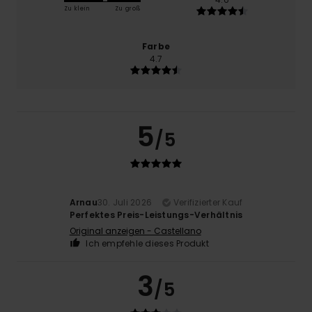
Zu klein
Zu groß
Farbe
4.7
5
/5
Arnau
30. Juli 2026
Verifizierter Kauf
Perfektes Preis-Leistungs-Verhältnis
Original anzeigen - Castellano
Ich empfehle dieses Produkt
3
/5