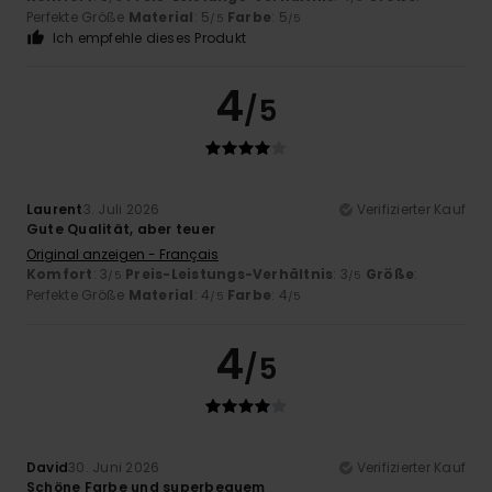
Perfekte Größe
Material
: 5
Farbe
: 5
/5
/5
Ich empfehle dieses Produkt
4
/5
Laurent
3. Juli 2026
Verifizierter Kauf
Gute Qualität, aber teuer
Original anzeigen - Français
Komfort
: 3
Preis-Leistungs-Verhältnis
: 3
Größe
:
/5
/5
Perfekte Größe
Material
: 4
Farbe
: 4
/5
/5
4
/5
David
30. Juni 2026
Verifizierter Kauf
Schöne Farbe und superbequem