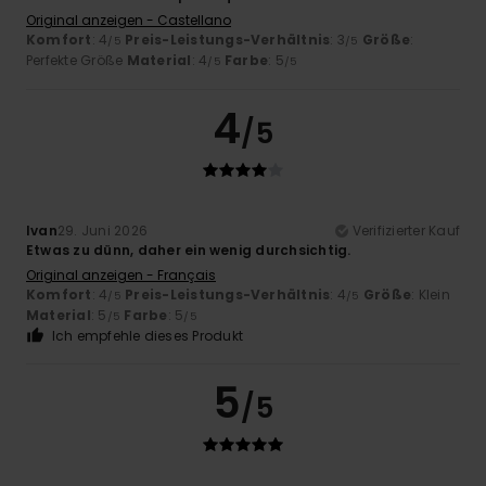
Original anzeigen - Castellano
Komfort
: 4
Preis-Leistungs-Verhältnis
: 3
Größe
:
/5
/5
Perfekte Größe
Material
: 4
Farbe
: 5
/5
/5
4
/5
Ivan
29. Juni 2026
Verifizierter Kauf
Etwas zu dünn, daher ein wenig durchsichtig.
Original anzeigen - Français
Komfort
: 4
Preis-Leistungs-Verhältnis
: 4
Größe
: Klein
/5
/5
Material
: 5
Farbe
: 5
/5
/5
Ich empfehle dieses Produkt
5
/5