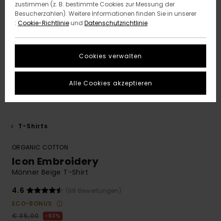
zustimmen (z. B. bestimmte Cookies zur Messung der
Besucherzahlen). Weitere Informationen finden Sie in unserer
:
Cookie-Richtlinie
und
Datenschutzrichtlinie
Cookies verwalten
Alle Cookies akzeptieren
T-Shirts
ORGANIC COTTON
Icon Embroidery
Männer Beige T-Shirt
4.6
(68 Bewertungen)
ECO-BONUS
€ 35,00
63%