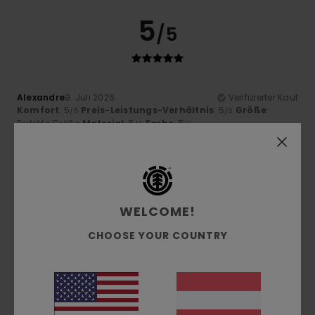
5
/5
Alexandre
9. Juli 2026
Verifizierter Kauf
Komfort
: 5
Preis-Leistungs-Verhältnis
: 5
Größe
:
/5
/5
Perfekte Größe
Material
: 5
Farbe
: 5
/5
/5
Ich empfehle dieses Produkt
5
/5
WELCOME!
CHOOSE YOUR COUNTRY
Gilles
9. Juli 2026
Verifizierter Kauf
Spitzenqualität
Original anzeigen - Français
Komfort
: 5
Preis-Leistungs-Verhältnis
: 5
Größe
:
/5
/5
Perfekte Größe
Material
: 5
Farbe
: 5
/5
/5
Ich empfehle dieses Produkt