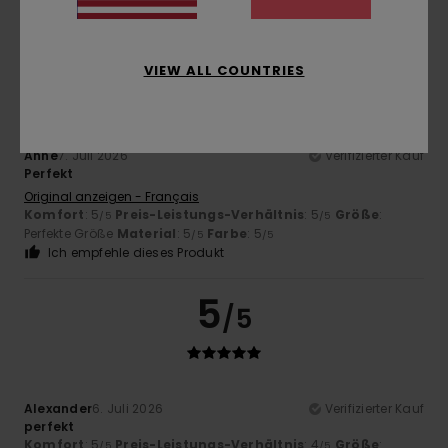
5
/5
VIEW ALL COUNTRIES
Anne
7. Juli 2026
Verifizierter Kauf
Perfekt
Original anzeigen - Français
Komfort
: 5
Preis-Leistungs-Verhältnis
: 5
Größe
:
/5
/5
Perfekte Größe
Material
: 5
Farbe
: 5
/5
/5
Ich empfehle dieses Produkt
5
/5
Alexander
6. Juli 2026
Verifizierter Kauf
perfekt
Komfort
: 5
Preis-Leistungs-Verhältnis
: 4
Größe
:
/5
/5