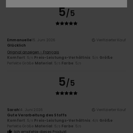
5
/5
Emmanuelle
15. Juni 2026
Verifizierter Kauf
Glücklich
Original anzeigen - Français
Komfort
: 5
Preis-Leistungs-Verhältnis
: 5
Größe
:
/5
/5
Perfekte Größe
Material
: 5
Farbe
: 5
/5
/5
5
/5
Sarah
14. Juni 2026
Verifizierter Kauf
Gute Verarbeitung des Stoffs
Komfort
: 5
Preis-Leistungs-Verhältnis
: 4
Größe
:
/5
/5
Perfekte Größe
Material
: 5
Farbe
: 5
/5
/5
Ich empfehle dieses Produkt