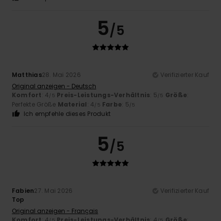
5
/5
Matthias
28. Mai 2026
Verifizierter Kauf
Original anzeigen - Deutsch
Komfort
: 4
Preis-Leistungs-Verhältnis
: 5
Größe
:
/5
/5
Perfekte Größe
Material
: 4
Farbe
: 5
/5
/5
Ich empfehle dieses Produkt
5
/5
Fabien
27. Mai 2026
Verifizierter Kauf
Top
Original anzeigen - Français
Komfort
: 4
Preis-Leistungs-Verhältnis
: 4
Größe
:
/5
/5