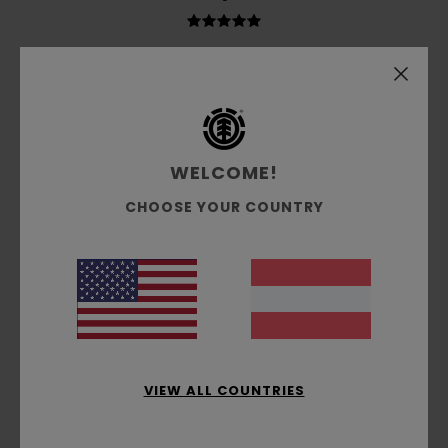
Jesus
3. Juli 2026
Verifizierter Kauf
Das hat mir gefallen
Original anzeigen - Castellano
Komfort
: 5
Preis-Leistungs-Verhältnis
: 5
Größe
:
/5
/5
Perfekte Größe
Material
: 5
Farbe
: 5
/5
/5
WELCOME!
Ich empfehle dieses Produkt
CHOOSE YOUR COUNTRY
5
/5
Robin
21. Juni 2026
Verifizierter Kauf
Einfach und effektiv
Original anzeigen - Français
Komfort
: 5
Preis-Leistungs-Verhältnis
: 5
Größe
:
VIEW ALL COUNTRIES
/5
/5
Perfekte Größe
Material
: 5
Farbe
: 4
/5
/5
Ich empfehle dieses Produkt