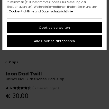
zustimmen (z. B. bestimmte Cookies zur Messung der
Besucherzahlen). Weitere Informationen finden Sie in unserer
:
Cookie-Richtlinie
und
Datenschutzrichtlinie
Cookies verwalten
Alle Cookies akzeptieren
Caps
Icon Dad Twill
Unisex Blau Klassisches Dad-Cap
4.6
(19 Bewertungen)
€ 30,00