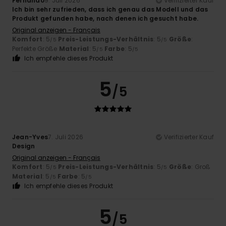
Fernando
9. Juli 2026
Verifizierter Kauf
Ich bin sehr zufrieden, dass ich genau das Modell und das
Produkt gefunden habe, nach denen ich gesucht habe.
Original anzeigen - Français
Komfort
: 5
Preis-Leistungs-Verhältnis
: 5
Größe
:
/5
/5
Perfekte Größe
Material
: 5
Farbe
: 5
/5
/5
Ich empfehle dieses Produkt
5
/5
Jean-Yves
7. Juli 2026
Verifizierter Kauf
Design
Original anzeigen - Français
Komfort
: 5
Preis-Leistungs-Verhältnis
: 5
Größe
: Groß
/5
/5
Material
: 5
Farbe
: 5
/5
/5
Ich empfehle dieses Produkt
5
/5