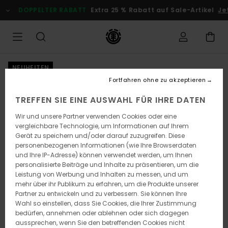
Direkt
DOPPELTER RABATT
Extra 25 % Rabatt auf Sale-Artikel
Jetzt
zur
Produktinformation
springen
NEUHEITEN
Fortfahren ohne zu akzeptieren
TREFFEN SIE EINE AUSWAHL FÜR IHRE DATEN
Wir und unsere Partner verwenden Cookies oder eine
vergleichbare Technologie, um Informationen auf Ihrem
Gerät zu speichern und/oder darauf zuzugreifen. Diese
personenbezogenen Informationen (wie Ihre Browserdaten
und Ihre IP-Adresse) können verwendet werden, um Ihnen
personalisierte Beiträge und Inhalte zu präsentieren, um die
Leistung von Werbung und Inhalten zu messen, und um
mehr über ihr Publikum zu erfahren, um die Produkte unserer
Partner zu entwickeln und zu verbessern. Sie können Ihre
Wahl so einstellen, dass Sie Cookies, die Ihrer Zustimmung
bedürfen, annehmen oder ablehnen oder sich dagegen
aussprechen, wenn Sie den betreffenden Cookies nicht