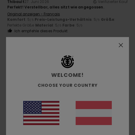
Thibault
27. Juni 2026
Verifizierter Kauf
Perfekt! Verstellbar, alles sitzt wie angegossen.
Original anzeigen - Français
Komfort
: 5
Preis-Leistungs-Verhältnis
: 5
Größe
:
/5
/5
Perfekte Größe
Material
: 5
Farbe
: 5
/5
/5
Ich empfehle dieses Produkt
5
/5
WELCOME!
Katia
26. Juni 2026
Verifizierter Kauf
Diese Kappe ist zeitlos und hat eine schöne Passform
CHOOSE YOUR COUNTRY
Original anzeigen - Français
Komfort
: 5
Preis-Leistungs-Verhältnis
: 5
Größe
:
/5
/5
Perfekte Größe
Material
: 5
Farbe
: 5
/5
/5
Ich empfehle dieses Produkt
5
/5