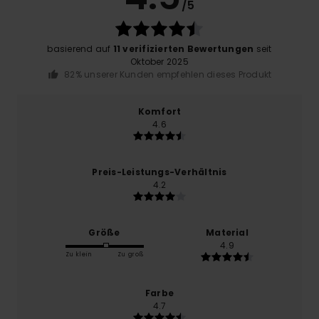
/5
basierend auf
11 verifizierten Bewertungen
seit
Oktober 2025
82% unserer Kunden empfehlen dieses Produkt
Komfort
4.6
Preis-Leistungs-Verhältnis
4.2
Größe
Material
4.9
Zu klein
Zu groß
Farbe
4.7