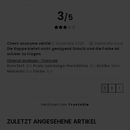
3
/5
Client anonyme vérifié
12. November 2025
Verifizierter Kauf
Die Kappe bietet nicht genügend Schutz und die Farbe ist
schwer zu tragen.
Original anzeigen - Français
Komfort
: 3
Preis-Leistungs-Verhältnis
: 3
Größe
: Klein
/5
/5
Material
: 5
Farbe
: 3
/5
/5
1
2
>
Verifiziert von
TrustVille
ZULETZT ANGESEHENE ARTIKEL