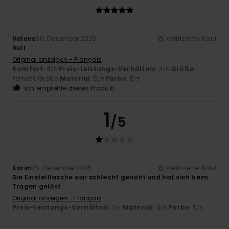
Helene
30. Dezember 2025
Verifizierter Kauf
Null
Original anzeigen - Français
Komfort
: 4
Preis-Leistungs-Verhältnis
: 4
Größe
:
/5
/5
Perfekte Größe
Material
: 5
Farbe
: 5
/5
/5
Ich empfehle dieses Produkt
1
/5
Karim
25. Dezember 2025
Verifizierter Kauf
Die Einstelllasche war schlecht genäht und hat sich beim
Tragen gelöst
Original anzeigen - Français
Preis-Leistungs-Verhältnis
: 1
Material
: 5
Farbe
: 5
/5
/5
/5