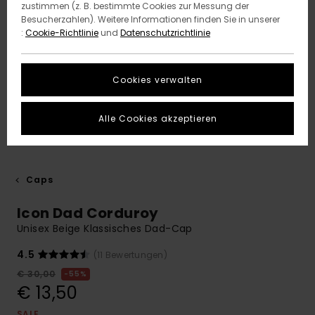
zustimmen (z. B. bestimmte Cookies zur Messung der
Besucherzahlen). Weitere Informationen finden Sie in unserer
:
Cookie-Richtlinie
und
Datenschutzrichtlinie
Cookies verwalten
Alle Cookies akzeptieren
Caps
Icon Dad Corduroy
Unisex Beige Klassisches Dad-Cap
4.5
(11 Bewertungen)
€ 30,00
55%
€ 13,50
SALE