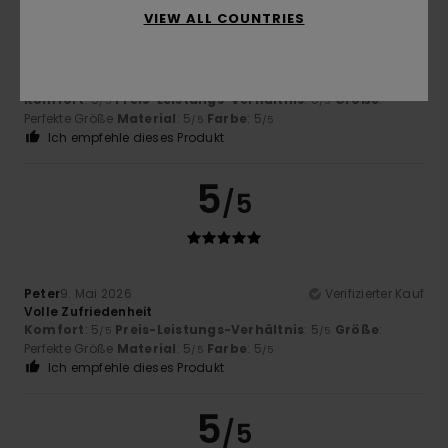
VIEW ALL COUNTRIES
Carsten
16. Mai 2026
Verifizierter Kauf
Die Cap ist wirklich sehr schön
Komfort
: 5
Preis-Leistungs-Verhältnis
: 5
Größe
:
/5
/5
Perfekte Größe
Material
: 5
Farbe
: 5
/5
/5
Ich empfehle dieses Produkt
5
/5
Peter
9. Mai 2026
Verifizierter Kauf
Volle Zufriedenheit
Komfort
: 5
Preis-Leistungs-Verhältnis
: 5
Größe
:
/5
/5
Perfekte Größe
Material
: 5
Farbe
: 5
/5
/5
Ich empfehle dieses Produkt
5
/5