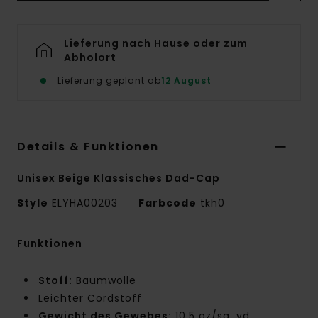
Lieferung nach Hause oder zum
Abholort
Lieferung geplant ab
12 August
Details & Funktionen
Unisex Beige Klassisches Dad-Cap
Style
ELYHA00203
Farbcode
tkh0
Funktionen
Stoff:
Baumwolle
Leichter Cordstoff
Gewicht des Gewebes:
10.5 oz/sq. yd