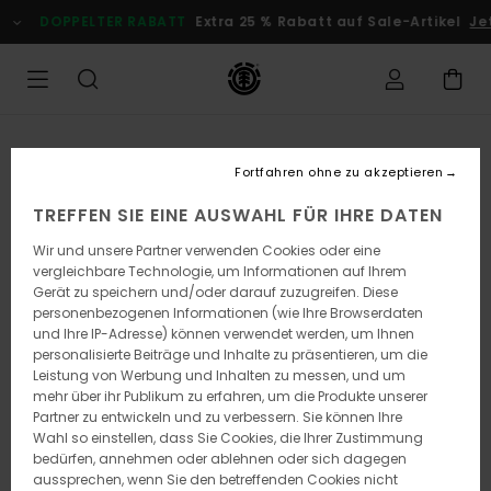
Direkt
DOPPELTER RABATT
Extra 25 % Rabatt auf Sale-Artikel
Jetzt
zur
Produktinformation
springen
Fortfahren ohne zu akzeptieren
TREFFEN SIE EINE AUSWAHL FÜR IHRE DATEN
Wir und unsere Partner verwenden Cookies oder eine
vergleichbare Technologie, um Informationen auf Ihrem
Gerät zu speichern und/oder darauf zuzugreifen. Diese
personenbezogenen Informationen (wie Ihre Browserdaten
und Ihre IP-Adresse) können verwendet werden, um Ihnen
personalisierte Beiträge und Inhalte zu präsentieren, um die
Leistung von Werbung und Inhalten zu messen, und um
mehr über ihr Publikum zu erfahren, um die Produkte unserer
Partner zu entwickeln und zu verbessern. Sie können Ihre
Wahl so einstellen, dass Sie Cookies, die Ihrer Zustimmung
bedürfen, annehmen oder ablehnen oder sich dagegen
aussprechen, wenn Sie den betreffenden Cookies nicht