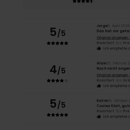
Jorge
5. April 2026
5
/5
Das hat mir gefa
Original anzeigen 
Komfort
: 5
Pre
/5
Ich empfehle d
Alain
25. Februar 
4
/5
Noch nicht angem
Original anzeigen 
Komfort
: 4
Gr
/5
Ich empfehle d
5
Katrin
16. Oktober
/5
Cooles Shirt, gut
Komfort
: 5
Pre
/5
Ich empfehle d