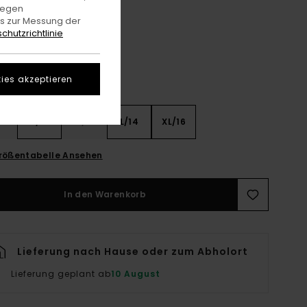
gegen
Flint Black
e
es zur Messung der
chutzrichtlinie
ies akzeptieren
8
S/10
M/12
L/14
XL/16
rößentabelle Ansehen
In den Warenkorb
Lieferung nach Hause oder zum Abholort
Lieferung geplant ab
10 August