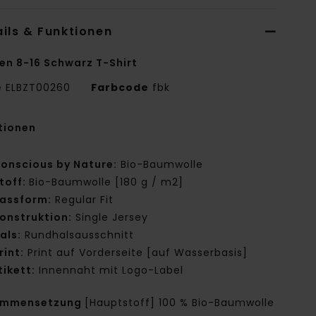
ils & Funktionen
en 8-16 Schwarz T-Shirt
e
ELBZT00260
Farbcode
fbk
tionen
onscious by Nature:
Bio-Baumwolle
toff:
Bio-Baumwolle [180 g / m2]
assform:
Regular Fit
onstruktion:
Single Jersey
als:
Rundhalsausschnitt
rint:
Print auf Vorderseite [auf Wasserbasis]
tikett:
Innennaht mit Logo-Label
ammensetzung
[Hauptstoff] 100 % Bio-Baumwolle