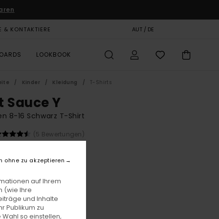
aren
E & KONTAKTIERE
GESCHENKKARTE
AUT / DE
SHOPS
BOARDS
LOOKBOOK
eite
Kinder
Kleidung
T-Shirts
t Sauce Y
n 8-16 Schwarz T-Shirt
(5 Bewertungen)
BONUS
00
55%
n ohne zu akzeptieren
1,25
rmationen auf Ihrem
 (wie Ihre
iträge und Inhalte
LTER RABATT EXTRA 25 %
hr Publikum zu
 Wahl so einstellen,