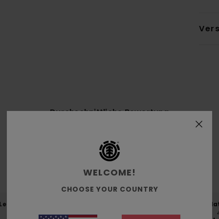
Ver
Durchschnittliche Bewertung
4.6
/5
basierend auf
5 verifizierten Bewertungen
seit September 2025
WELCOME!
60% unserer Kunden empfehlen dieses Produkt
CHOOSE YOUR COUNTRY
-Leistungs-Verhältnis
Größe
Mat
4.7