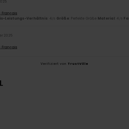
2025
- Français
is-Leistungs-Verhältnis
: 4
Größe
: Perfekte Größe
Material
: 4
Fa
/5
/5
er 2025
- Français
Verifiziert von
TrustVille
L