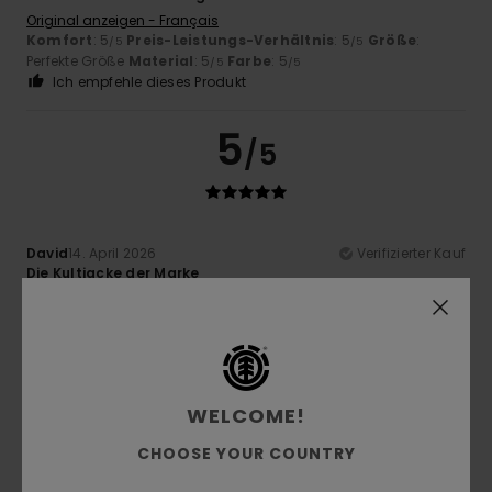
Original anzeigen - Français
Komfort
: 5
Preis-Leistungs-Verhältnis
: 5
Größe
:
/5
/5
Perfekte Größe
Material
: 5
Farbe
: 5
/5
/5
Ich empfehle dieses Produkt
5
/5
David
14. April 2026
Verifizierter Kauf
Die Kultjacke der Marke
Original anzeigen - Français
Komfort
: 4
Preis-Leistungs-Verhältnis
: 5
Größe
: Klein
/5
/5
Material
: 5
Farbe
: 5
/5
/5
Ich empfehle dieses Produkt
4
WELCOME!
/5
CHOOSE YOUR COUNTRY