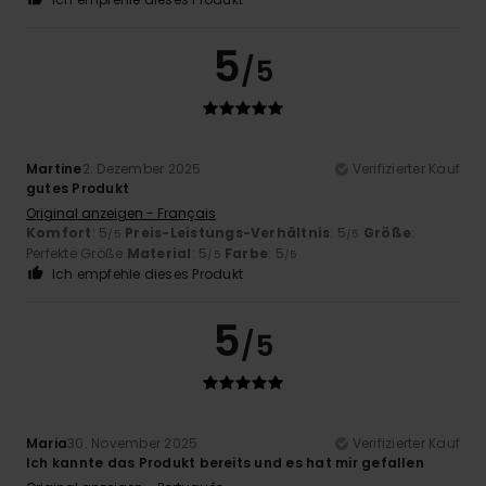
5
/5
Martine
2. Dezember 2025
Verifizierter Kauf
gutes Produkt
Original anzeigen - Français
Komfort
: 5
Preis-Leistungs-Verhältnis
: 5
Größe
:
/5
/5
Perfekte Größe
Material
: 5
Farbe
: 5
/5
/5
Ich empfehle dieses Produkt
5
/5
Maria
30. November 2025
Verifizierter Kauf
Ich kannte das Produkt bereits und es hat mir gefallen