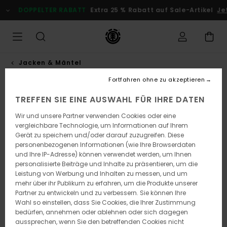
Direkt
DOPPELTER RABATT
Extra 25 % Rabatt auf Sale-Artikel
Jetzt
zur
Produktinformation
springen
Jacken & Mäntel
Fortfahren ohne zu akzeptieren
TREFFEN SIE EINE AUSWAHL FÜR IHRE DATEN
Wir und unsere Partner verwenden Cookies oder eine
vergleichbare Technologie, um Informationen auf Ihrem
Gerät zu speichern und/oder darauf zuzugreifen. Diese
personenbezogenen Informationen (wie Ihre Browserdaten
und Ihre IP-Adresse) können verwendet werden, um Ihnen
personalisierte Beiträge und Inhalte zu präsentieren, um die
Leistung von Werbung und Inhalten zu messen, und um
mehr über ihr Publikum zu erfahren, um die Produkte unserer
Partner zu entwickeln und zu verbessern. Sie können Ihre
Wahl so einstellen, dass Sie Cookies, die Ihrer Zustimmung
bedürfen, annehmen oder ablehnen oder sich dagegen
aussprechen, wenn Sie den betreffenden Cookies nicht