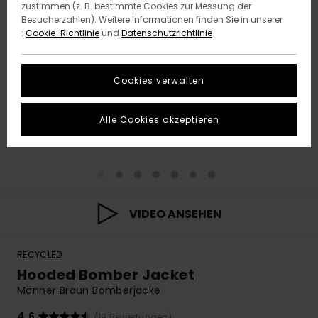
zustimmen (z. B. bestimmte Cookies zur Messung der
Besucherzahlen). Weitere Informationen finden Sie in unserer
:
Cookie-Richtlinie
und
Datenschutzrichtlinie
Cookies verwalten
Alle Cookies akzeptieren
VIDEO ANSEHEN
RECYCLED
Hooded Bomber Jacket
Männer Braun Bomberjacke
4.6
(19 Bewertungen)