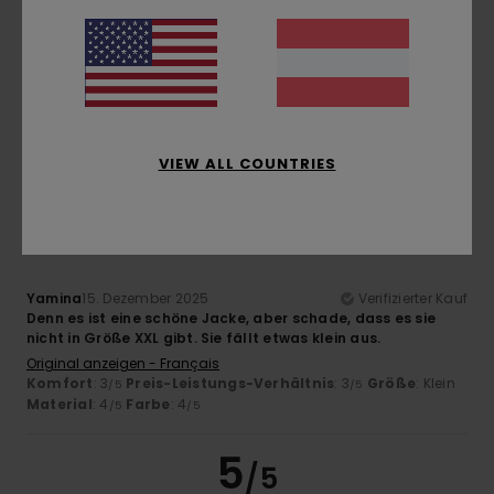
Silvano
16. Dezember 2025
Verifizierter Kauf
Nicht schlecht
Original anzeigen - Italiano
Komfort
: 4
Preis-Leistungs-Verhältnis
: 4
Größe
: Groß
/5
/5
Material
: 4
Farbe
: 4
/5
/5
VIEW ALL COUNTRIES
3
/5
Yamina
15. Dezember 2025
Verifizierter Kauf
Denn es ist eine schöne Jacke, aber schade, dass es sie
nicht in Größe XXL gibt. Sie fällt etwas klein aus.
Original anzeigen - Français
Komfort
: 3
Preis-Leistungs-Verhältnis
: 3
Größe
: Klein
/5
/5
Material
: 4
Farbe
: 4
/5
/5
5
/5