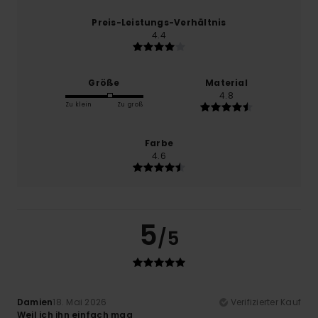
Preis-Leistungs-Verhältnis
4.4
Größe
Material
4.8
Zu klein
Zu groß
Farbe
4.6
5
/5
Damien
18. Mai 2026
Verifizierter Kauf
Weil ich ihn einfach mag