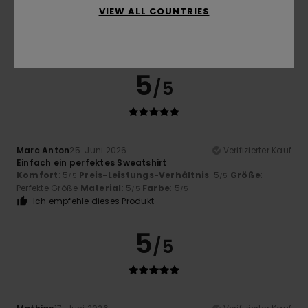
5.0
VIEW ALL COUNTRIES
5
/5
Marc Anton
25. Juni 2026
Verifizierter Kauf
Einfach ein perfektes Sweatshirt
Komfort
: 5
Preis-Leistungs-Verhältnis
: 5
Größe
:
/5
/5
Perfekte Größe
Material
: 5
Farbe
: 5
/5
/5
Ich empfehle dieses Produkt
5
/5