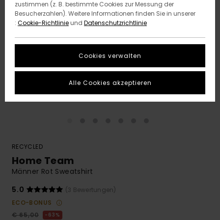
zustimmen (z. B. bestimmte Cookies zur Messung der
Besucherzahlen). Weitere Informationen finden Sie in unserer
:
Cookie-Richtlinie
und
Datenschutzrichtlinie
Cookies verwalten
Alle Cookies akzeptieren
RECYCLED
Home Team
Männer Rot Sweatshirt
5.0
(3 Bewertungen)
ECO-BONUS
€ 65,00
63%