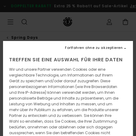
Direkt
DOPPELTER RABATT
Extra 25 % Rabatt auf Sale-Artikel
Je
zur
Produktinformation
springen
Spring Days
Fortfahren ohne zu akzeptieren
TREFFEN SIE EINE AUSWAHL FÜR IHRE DATEN
Wir und unsere Partner verwenden Cookies oder eine
vergleichbare Technologie, um Informationen auf Ihrem
Gerät zu speichern und/oder darauf zuzugreifen. Diese
personenbezogenen Informationen (wie Ihre Browserdaten
und Ihre IP-Adresse) können verwendet werden, um Ihnen
personalisierte Beiträge und Inhalte zu präsentieren, um die
Leistung von Werbung und Inhalten zu messen, und um
mehr über ihr Publikum zu erfahren, um die Produkte unserer
Partner zu entwickeln und zu verbessern. Sie können Ihre
Wahl so einstellen, dass Sie Cookies, die Ihrer Zustimmung
bedürfen, annehmen oder ablehnen oder sich dagegen
aussprechen, wenn Sie den betreffenden Cookies nicht