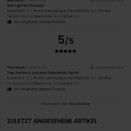
Mathias
17. Juni 2026
Verifizierter Kauf
Sehr gutes Produkt
Komfort
: 5
Preis-Leistungs-Verhältnis
: 5
Größe
:
/5
/5
Perfekte Größe
Material
: 5
Farbe
: 5
/5
/5
Ich empfehle dieses Produkt
5
/5
Thorsten
9. Juni 2026
Verifizierter Kauf
Top Farbe & schöne Oldschool Optik.
Komfort
: 5
Preis-Leistungs-Verhältnis
: 5
Größe
:
/5
/5
Perfekte Größe
Material
: 5
Farbe
: 5
/5
/5
Ich empfehle dieses Produkt
Verifiziert von
TrustVille
ZULETZT ANGESEHENE ARTIKEL