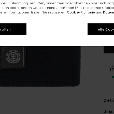
e Ihrer Zustimmung bedürfen, annehmen oder ablehnen oder sich da
 den betreffenden Cookies nicht zustimmen (z. B. bestimmte Cooki
re Informationen finden Sie in unserer :
Cookie-Richtlinie
und
Datens
walten
Alle Cook
Deta
Unis