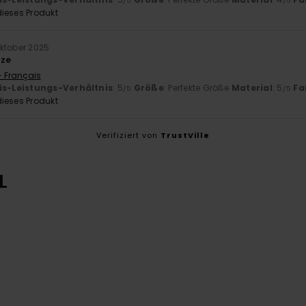
/5
/5
ieses Produkt
Oktober 2025
tze
- Français
is-Leistungs-Verhältnis
: 5
Größe
: Perfekte Größe
Material
: 5
Fa
/5
/5
ieses Produkt
Verifiziert von
TrustVille
L