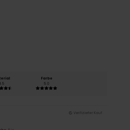
erial
Farbe
4.5
5.0
Verifizierter Kauf
rbe
: 5