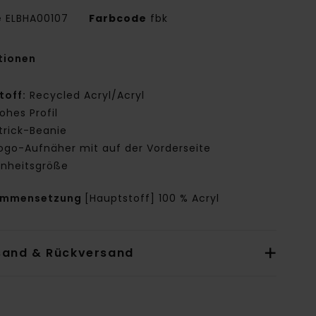
e
ELBHA00107
Farbcode
fbk
tionen
toff:
Recycled Acryl/Acryl
ohes Profil
trick-Beanie
ogo-Aufnäher mit auf der Vorderseite
inheitsgröße
ammensetzung
[Hauptstoff] 100 % Acryl
sand & Rückversand