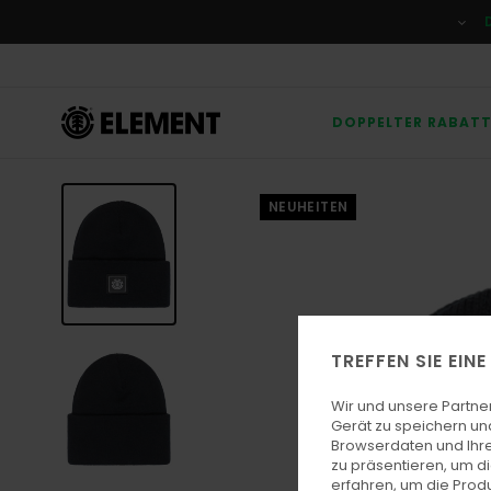
Direkt
zur
Produktinformation
springen
DOPPELTER RABAT
NEUHEITEN
TREFFEN SIE EIN
Wir und unsere Partne
Gerät zu speichern un
Browserdaten und Ihre
zu präsentieren, um d
erfahren, um die Produ