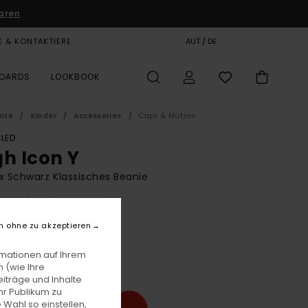
aren
E & KONTAKTIERE
GESCHENKKARTE
AUT / DE
SHOPS
BOARDS
LOOKBOOK
eite
Kinder
Accessoires
Caps & Mützen
LED
gh Icon Y
x Schwarz Klassisches Beanie
(2 Bewertungen)
8,00
n ohne zu akzeptieren
rmationen auf Ihrem
Flint Black
e
 (wie Ihre
iträge und Inhalte
hr Publikum zu
 Wahl so einstellen,