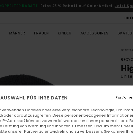
DOPPELTER RABATT
Extra 25 % Rabatt auf Sale-Artikel
Jetzt Sp
HILF
T
MÄNNER
FRAUEN
KINDER
ACCESSOIRES
SKATE
Starts
RECYC
Hi
Unise
5.0
€ 1
E AUSWAHL FÜR IHRE DATEN
Fortfahre
r verwenden Cookies oder eine vergleichbare Technologie, um Info
Farb
d/oder darauf zuzugreifen. Diese personenbezogenen Informationen
 IP-Adresse) können verwendet werden, um Ihnen personalisierte Be
ie Leistung von Werbung und Inhalten zu messen, und um mehr über i
kte unserer Partner zu entwickeln und zu verbessern. Sie können Ihre