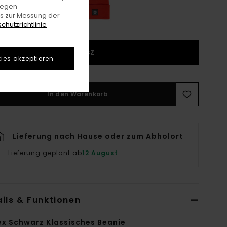
gegen
es zur Messung der
chutzrichtlinie
1SZ
ies akzeptieren
In den Warenkorb
Lieferung nach Hause oder zum Abholort
Lieferung geplant ab
12 August
ils & Funktionen
ex Schwarz Klassisches Beanie