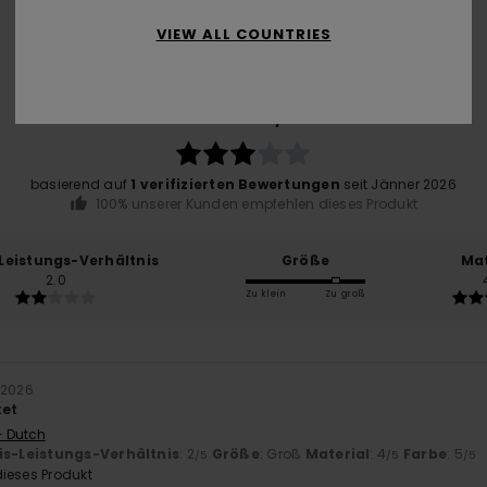
VIEW ALL COUNTRIES
Durchschnittliche Bewertung
3.0
/5
basierend auf
1 verifizierten Bewertungen
seit Jänner 2026
100% unserer Kunden empfehlen dieses Produkt
-Leistungs-Verhältnis
Größe
Mat
2.0
Zu klein
Zu groß
 2026
tet
- Dutch
is-Leistungs-Verhältnis
: 2
Größe
: Groß
Material
: 4
Farbe
: 5
/5
/5
/5
ieses Produkt