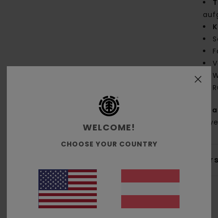
T
auf
K
S
F
V
W
R
Zus
Polye
WELCOME!
CHOOSE YOUR COUNTRY
Ver