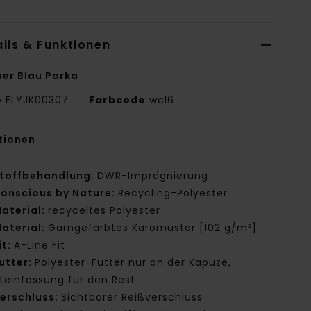
ils & Funktionen
er Blau Parka
e
ELYJK00307
Farbcode
wcl6
tionen
toffbehandlung:
DWR-Imprägnierung
onscious by Nature:
Recycling-Polyester
aterial:
recyceltes Polyester
aterial:
Garngefärbtes Karomuster [102 g/m²]
it:
A-Line Fit
utter:
Polyester-Futter nur an der Kapuze,
teinfassung für den Rest
erschluss:
Sichtbarer Reißverschluss