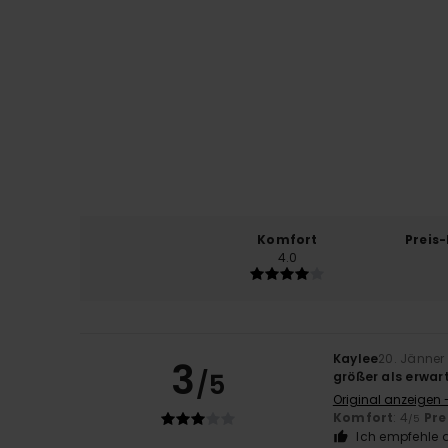
Komfort
Preis
4.0
Kaylee
20. Jänner
3
/5
größer als erwar
Original anzeigen 
Komfort
: 4
Pre
/5
Ich empfehle d