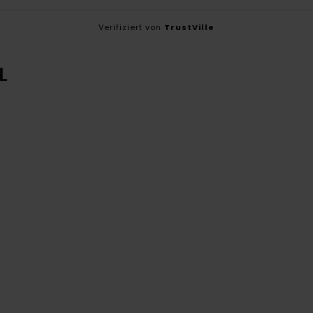
Verifiziert von
TrustVille
L