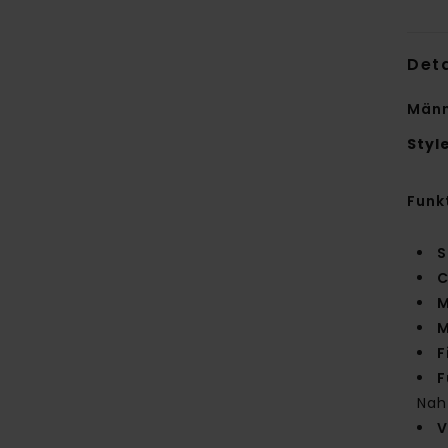
Deta
Männ
Styl
Funk
S
C
M
M
F
F
Nah
V