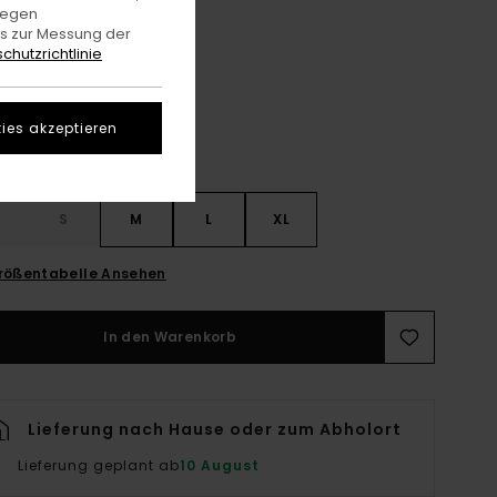
gegen
es zur Messung der
Gingham Checks
e
chutzrichtlinie
ies akzeptieren
S
S
M
L
XL
rößentabelle Ansehen
In den Warenkorb
Lieferung nach Hause oder zum Abholort
Lieferung geplant ab
10 August