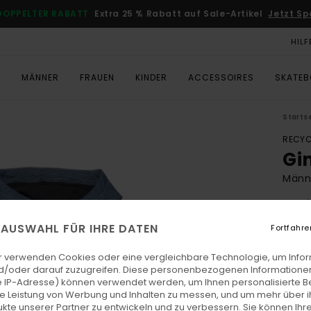
DOPPELTER RABATT
Extra 25 % Rabatt auf Sale-Artikel
Jetzt Sp
HILF
T
MÄNNER
FRAUEN
KINDER
ACCESSOIRES
SKATE
Starts
RECYC
Gi
Männe
3.0
ECO-
E AUSWAHL FÜR IHRE DATEN
Fortfahre
€ 150
€ 5
r verwenden Cookies oder eine vergleichbare Technologie, um Info
d/oder darauf zuzugreifen. Diese personenbezogenen Informationen
SALE
 IP-Adresse) können verwendet werden, um Ihnen personalisierte Be
ie Leistung von Werbung und Inhalten zu messen, und um mehr über i
DOPPE
kte unserer Partner zu entwickeln und zu verbessern. Sie können Ihre