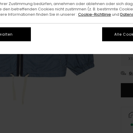
e Ihrer Zustimmung bedürfen, annehmen oder ablehnen oder sich da
 den betreffenden Cookies nicht zustimmen (z. B. bestimmte Cooki
Farb
re Informationen finden Sie in unserer :
Cookie-Richtlinie
und
Datens
walten
Alle Cook
X
G