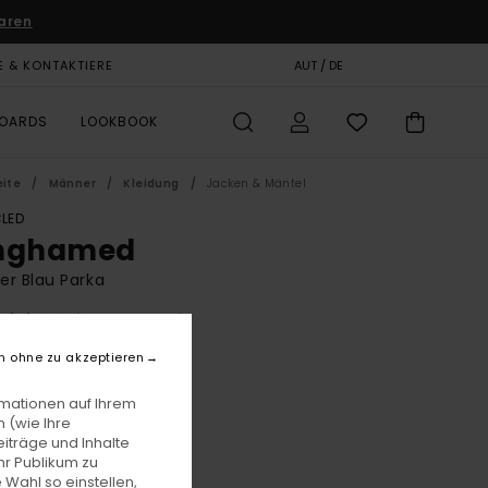
aren
E & KONTAKTIERE
GESCHENKKARTE
AUT / DE
SHOPS
BOARDS
LOOKBOOK
eite
Männer
Kleidung
Jacken & Mäntel
LED
nghamed
r Blau Parka
(1 Bewertungen)
BONUS
n ohne zu akzeptieren
,00
63%
6,24
rmationen auf Ihrem
 (wie Ihre
iträge und Inhalte
hr Publikum zu
LTER RABATT EXTRA 25 %
 Wahl so einstellen,