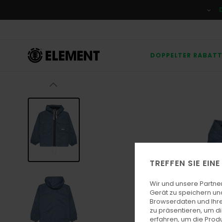
Direkt
zur
Produktinformation
springen
DOPPELTER RABAT
TREFFEN SIE EIN
Wir und unsere Partne
Gerät zu speichern un
Browserdaten und Ihre
zu präsentieren, um d
erfahren, um die Produ