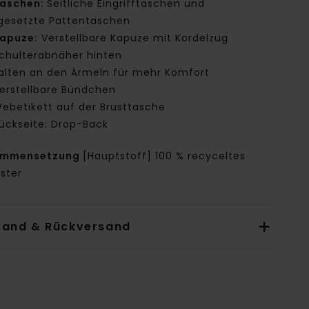
aschen:
Seitliche Eingrifftaschen und
gesetzte Pattentaschen
apuze:
Verstellbare Kapuze mit Kordelzug
chulterabnäher hinten
alten an den Ärmeln für mehr Komfort
erstellbare Bündchen
ebetikett auf der Brusttasche
ückseite: Drop-Back
ammensetzung
[Hauptstoff] 100 % recyceltes
ster
sand & Rückversand