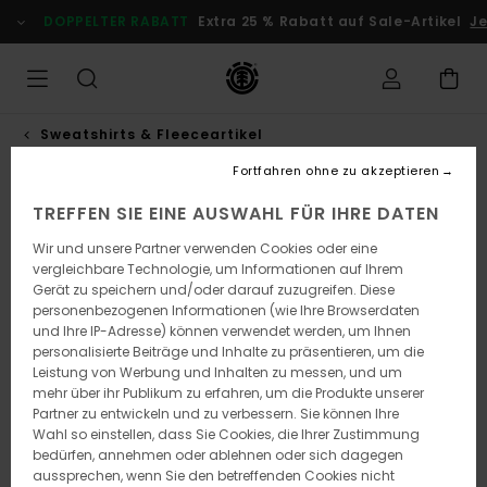
Direkt
DOPPELTER RABATT
Extra 25 % Rabatt auf Sale-Artikel
Je
zur
Produktinformation
springen
Sweatshirts & Fleeceartikel
Fortfahren ohne zu akzeptieren
TREFFEN SIE EINE AUSWAHL FÜR IHRE DATEN
Wir und unsere Partner verwenden Cookies oder eine
vergleichbare Technologie, um Informationen auf Ihrem
Gerät zu speichern und/oder darauf zuzugreifen. Diese
personenbezogenen Informationen (wie Ihre Browserdaten
und Ihre IP-Adresse) können verwendet werden, um Ihnen
personalisierte Beiträge und Inhalte zu präsentieren, um die
Leistung von Werbung und Inhalten zu messen, und um
mehr über ihr Publikum zu erfahren, um die Produkte unserer
Partner zu entwickeln und zu verbessern. Sie können Ihre
Wahl so einstellen, dass Sie Cookies, die Ihrer Zustimmung
bedürfen, annehmen oder ablehnen oder sich dagegen
aussprechen, wenn Sie den betreffenden Cookies nicht