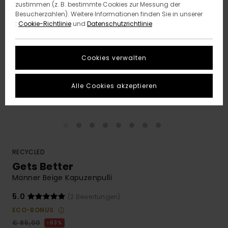
zustimmen (z. B. bestimmte Cookies zur Messung der
Besucherzahlen). Weitere Informationen finden Sie in unserer
:
Cookie-Richtlinie
und
Datenschutzrichtlinie
Cookies verwalten
Alle Cookies akzeptieren
RECYCLED
Gets Better
Männer Beige Kapuzenpulli
5.0
(2 Bewertungen)
ECO-BONUS
€ 85,00
63%