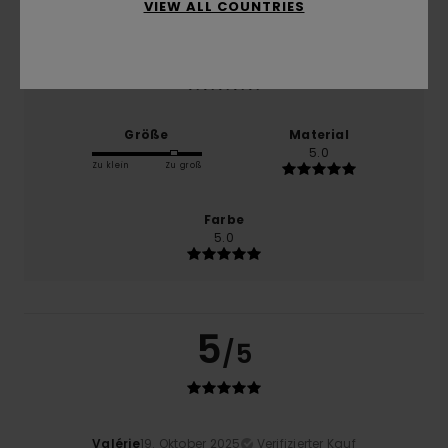
VIEW ALL COUNTRIES
Preis-Leistungs-Verhältnis
5.0
Größe
Material
5.0
Zu klein
Zu groß
Farbe
5.0
5
/5
Valérie
19. Oktober 2025
Verifizierter Kauf