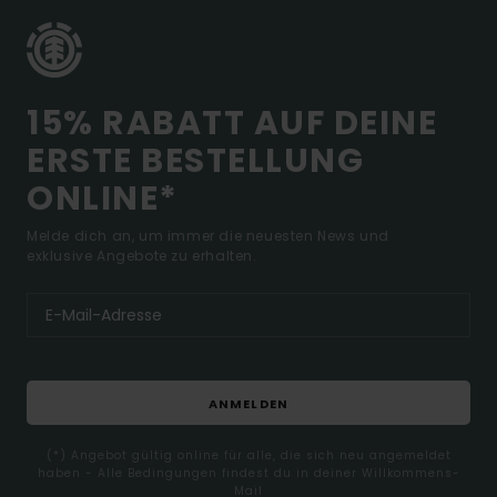
15% RABATT AUF DEINE
ERSTE BESTELLUNG
ONLINE*
Melde dich an, um immer die neuesten News und
exklusive Angebote zu erhalten.
ANMELDEN
(*) Angebot gültig online für alle, die sich neu angemeldet
haben - Alle Bedingungen findest du in deiner Willkommens-
Mail