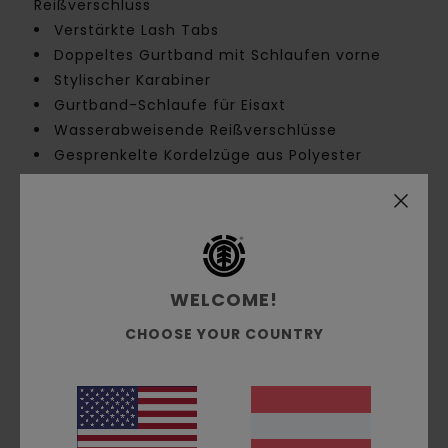
Reißverschluss
Verstärkte Lash Tabs
Doppeltes Gurtband mit Schlaufen vorne
Stylischer Karabiner
Gurtband-Schlaufe für Eisaxt
Wasserabweisende Reißverschlüsse
Gesprenkelte Kordelzüge aus Polyester
Silikon-Patch und Branding
Recyceltes Polyester-Futter
Zusammensetzung
[Hauptstoff] 100 % recyceltes
Polyester
WELCOME!
CHOOSE YOUR COUNTRY
Versand & Rückversand
Kundenbewertungen