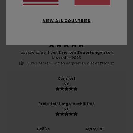
Durchschnittliche Bewertung
VIEW ALL COUNTRIES
5.0
/5
basierend auf
1 verifizierten Bewertungen
seit
November 2025
100% unserer Kunden empfehlen dieses Produkt
Komfort
5.0
Preis-Leistungs-Verhältnis
5.0
Größe
Material