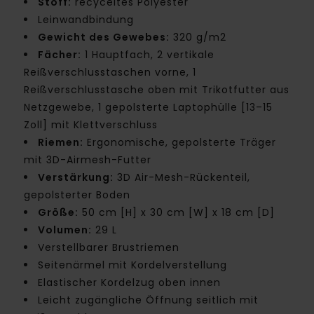
Stoff:
recyceltes Polyester
Leinwandbindung
Gewicht des Gewebes:
320 g/m2
Fächer:
1 Hauptfach, 2 vertikale
Reißverschlusstaschen vorne, 1
Reißverschlusstasche oben mit Trikotfutter aus
Netzgewebe, 1 gepolsterte Laptophülle [13–15
Zoll] mit Klettverschluss
Riemen:
Ergonomische, gepolsterte Träger
mit 3D-Airmesh-Futter
Verstärkung:
3D Air-Mesh-Rückenteil,
gepolsterter Boden
Größe:
50 cm [H] x 30 cm [W] x 18 cm [D]
Volumen:
29 L
Verstellbarer Brustriemen
Seitenärmel mit Kordelverstellung
Elastischer Kordelzug oben innen
Leicht zugängliche Öffnung seitlich mit