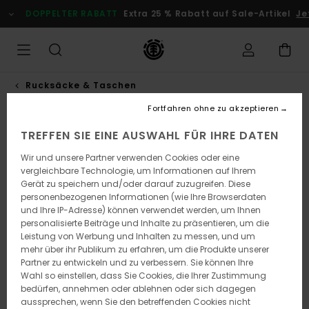
Direkt
DOPPELTER RABATT
Extra 25 % Rabatt auf Sale-Artikel
Jetz
zur
Produktinformation
springen
Rucksäcke & Taschen
Fortfahren ohne zu akzeptieren
TREFFEN SIE EINE AUSWAHL FÜR IHRE DATEN
Wir und unsere Partner verwenden Cookies oder eine
vergleichbare Technologie, um Informationen auf Ihrem
Gerät zu speichern und/oder darauf zuzugreifen. Diese
personenbezogenen Informationen (wie Ihre Browserdaten
und Ihre IP-Adresse) können verwendet werden, um Ihnen
personalisierte Beiträge und Inhalte zu präsentieren, um die
Leistung von Werbung und Inhalten zu messen, und um
mehr über ihr Publikum zu erfahren, um die Produkte unserer
Partner zu entwickeln und zu verbessern. Sie können Ihre
Wahl so einstellen, dass Sie Cookies, die Ihrer Zustimmung
bedürfen, annehmen oder ablehnen oder sich dagegen
aussprechen, wenn Sie den betreffenden Cookies nicht