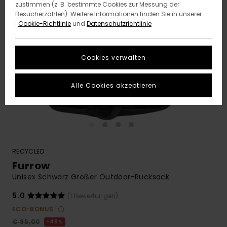
zustimmen (z. B. bestimmte Cookies zur Messung der
Besucherzahlen). Weitere Informationen finden Sie in unserer
:
Cookie-Richtlinie
und
Datenschutzrichtlinie
Cookies verwalten
Alle Cookies akzeptieren
RECYCLED
Furrow
Unisex Schwarz Großer Outdoor-Rucksack
5.0
(1 Bewertungen)
ECO-BONUS
€ 95,00
48%