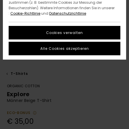
zustimmen (z. B. bestimmte Cookies zur Messung der
Besucherzahlen). Weitere Informationen finden Sie in unserer
:
Cookie-Richtlinie
und
Datenschutzrichtlinie
Cookies verwalten
Alle Cookies akzeptieren
T-Shirts
ORGANIC COTTON
Explore
Männer Beige T-Shirt
ECO-BONUS
€ 35,00