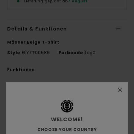
Lieferung geplant ab
7 August
Details & Funktionen
Männer Beige T-Shirt
Style
ELYZT00686
Farbcode
teg0
Funktionen
Stoff:
100% Bio-Baumwolle
Materialkonstruktion:
Single Jersey [180
G/M2]
Passform:
Regular Fit
Kragen:
Rundhalsausschnitt
WELCOME!
Drucktechnik:
Wasserbasiert Und Stickerei
CHOOSE YOUR COUNTRY
Druckplatzierung:
Print Auf Vorder- Und