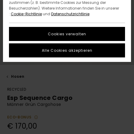
zustimmen (z. B. bestimmte Cookies zur Messung der
Besucherzahlen). Weitere Informationen finden Sie in unserer
:
Cookie-Richtlinie
und
Datenschutzrichtlinie
Cookies verwalten
Alle Cookies akzeptieren
Hosen
RECYCLED
Esp Sequence Cargo
Männer Grün Cargohose
ECO-BONUS
€ 170,00