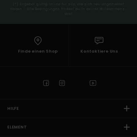
(*) Angebot gültig online für alle, die sich neu angemeldet
haben - Alle Bedingungen findest du in deiner Willkommens-
Mail
Finde einen Shop
Kontaktiere Uns
HILFE
ELEMENT