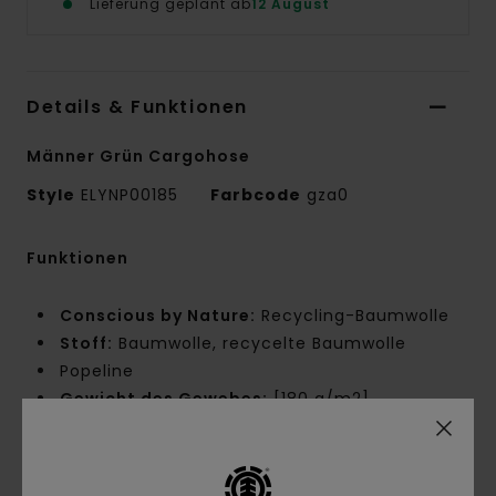
Lieferung geplant ab
12 August
Details & Funktionen
Männer Grün Cargohose
Style
ELYNP00185
Farbcode
gza0
Funktionen
Conscious by Nature:
Recycling-Baumwolle
Stoff:
Baumwolle, recycelte Baumwolle
Popeline
Gewicht des Gewebes:
[180 g/m2]
Passform:
Big Fit
Taille:
Fester Bund
Schritt:
Niedriger Schritt