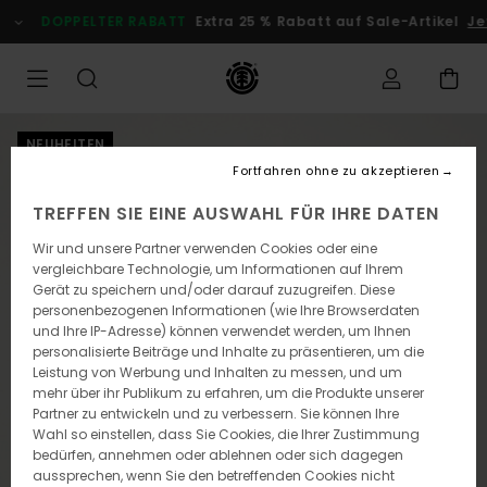
Direkt
DOPPELTER RABATT
Extra 25 % Rabatt auf Sale-Artikel
Jet
zur
Produktinformation
springen
NEUHEITEN
Fortfahren ohne zu akzeptieren
TREFFEN SIE EINE AUSWAHL FÜR IHRE DATEN
Wir und unsere Partner verwenden Cookies oder eine
vergleichbare Technologie, um Informationen auf Ihrem
Gerät zu speichern und/oder darauf zuzugreifen. Diese
personenbezogenen Informationen (wie Ihre Browserdaten
und Ihre IP-Adresse) können verwendet werden, um Ihnen
personalisierte Beiträge und Inhalte zu präsentieren, um die
Leistung von Werbung und Inhalten zu messen, und um
mehr über ihr Publikum zu erfahren, um die Produkte unserer
Partner zu entwickeln und zu verbessern. Sie können Ihre
Wahl so einstellen, dass Sie Cookies, die Ihrer Zustimmung
bedürfen, annehmen oder ablehnen oder sich dagegen
aussprechen, wenn Sie den betreffenden Cookies nicht