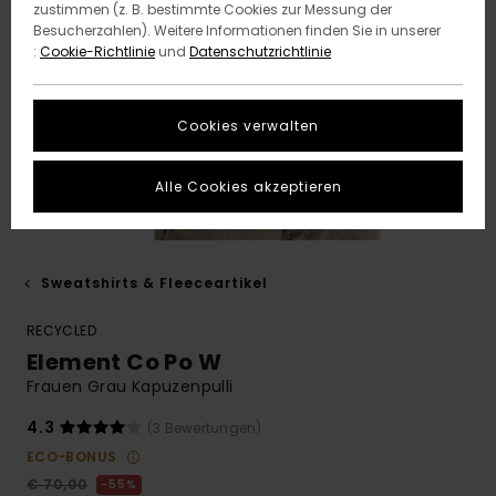
zustimmen (z. B. bestimmte Cookies zur Messung der
Besucherzahlen). Weitere Informationen finden Sie in unserer
:
Cookie-Richtlinie
und
Datenschutzrichtlinie
Cookies verwalten
Alle Cookies akzeptieren
Sweatshirts & Fleeceartikel
RECYCLED
Element Co Po W
Frauen Grau Kapuzenpulli
4.3
(3 Bewertungen)
ECO-BONUS
€ 70,00
55%