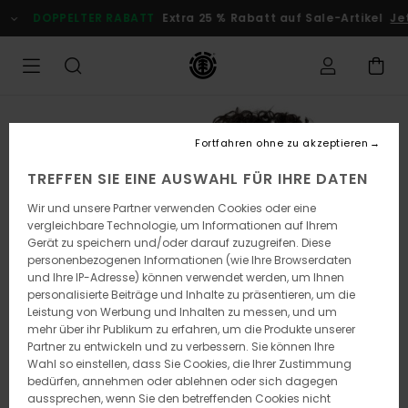
Direkt
DOPPELTER RABATT
Extra 25 % Rabatt auf Sale-Artikel
Jetz
zur
Produktinformation
springen
Fortfahren ohne zu akzeptieren
TREFFEN SIE EINE AUSWAHL FÜR IHRE DATEN
Wir und unsere Partner verwenden Cookies oder eine
vergleichbare Technologie, um Informationen auf Ihrem
Gerät zu speichern und/oder darauf zuzugreifen. Diese
personenbezogenen Informationen (wie Ihre Browserdaten
und Ihre IP-Adresse) können verwendet werden, um Ihnen
personalisierte Beiträge und Inhalte zu präsentieren, um die
Leistung von Werbung und Inhalten zu messen, und um
mehr über ihr Publikum zu erfahren, um die Produkte unserer
Partner zu entwickeln und zu verbessern. Sie können Ihre
Wahl so einstellen, dass Sie Cookies, die Ihrer Zustimmung
bedürfen, annehmen oder ablehnen oder sich dagegen
aussprechen, wenn Sie den betreffenden Cookies nicht