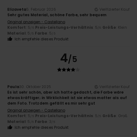
Elizaveta
5. Februar 2026
Verifizierter Kauf
Sehr gutes Material, schöne Farbe, sehr bequem
Original anzeigen - Castellano
Komfort
: 5
Preis-Leistungs-Verhältnis
: 5
Größe
: Klein
/5
/5
Material
: 5
Farbe
: 5
/5
/5
Ich empfehle dieses Produkt
4
/5
Paula
30. Oktober 2025
Verifizierter Kauf
Es ist sehr schön, aber ich hatte gedacht, die Farbe wäre
etwas kräftiger; in Wirklichkeit ist sie etwas matter als auf
dem Foto. Trotzdem gefällt es mir sehr gut
Original anzeigen - Castellano
Komfort
: 5
Preis-Leistungs-Verhältnis
: 5
Größe
: Groß
/5
/5
Material
: 5
Farbe
: 3
/5
/5
Ich empfehle dieses Produkt