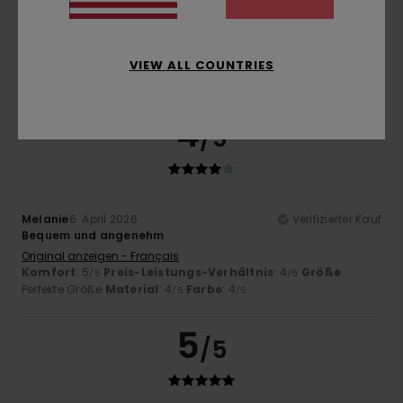
Farbe
4.0
VIEW ALL COUNTRIES
4
/5
Melanie
6. April 2026
Verifizierter Kauf
Bequem und angenehm
Original anzeigen - Français
Komfort
: 5
Preis-Leistungs-Verhältnis
: 4
Größe
:
/5
/5
Perfekte Größe
Material
: 4
Farbe
: 4
/5
/5
5
/5