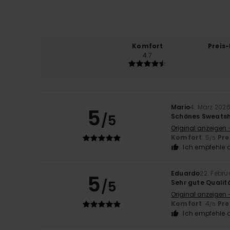
Komfort
Preis
4.7
Mario
4. März 202
5
/5
Schönes Sweatsh
Original anzeigen 
Komfort
: 5
Pre
/5
Ich empfehle d
Eduardo
22. Febru
5
/5
Sehr gute Qualit
Original anzeigen 
Komfort
: 4
Pre
/5
Ich empfehle d