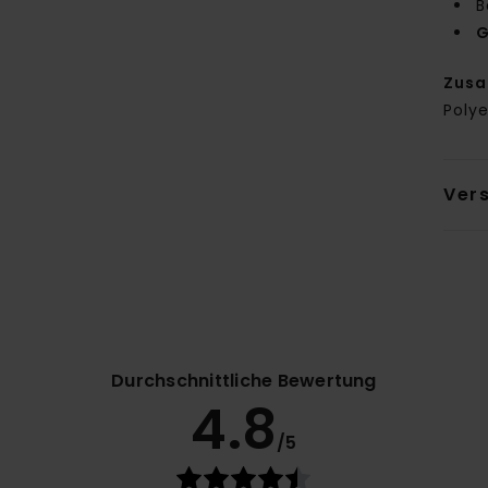
B
G
Zus
Polye
Ver
Durchschnittliche Bewertung
4.8
/5