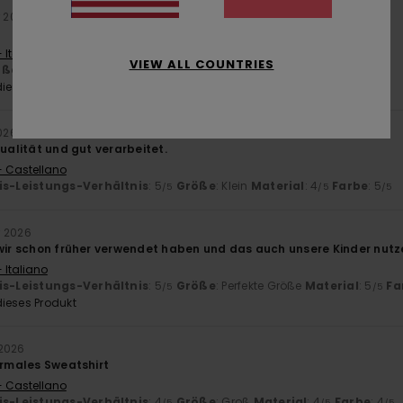
r 2026
 Italiano
VIEW ALL COUNTRIES
öße
: Perfekte Größe
ieses Produkt
2026
Qualität und gut verarbeitet.
- Castellano
is-Leistungs-Verhältnis
: 5
Größe
: Klein
Material
: 4
Farbe
: 5
/5
/5
/5
r 2026
 wir schon früher verwendet haben und das auch unsere Kinder nutze
 Italiano
is-Leistungs-Verhältnis
: 5
Größe
: Perfekte Größe
Material
: 5
Fa
/5
/5
ieses Produkt
 2026
ormales Sweatshirt
- Castellano
is-Leistungs-Verhältnis
: 4
Größe
: Groß
Material
: 4
Farbe
: 4
/5
/5
/5