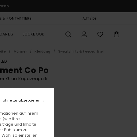
aren
E & KONTAKTIERE
GESCHENKKARTE
AUT / DE
SHOPS
BOARDS
LOOKBOOK
eite
Männer
Kleidung
Sweatshirts & Fleeceartikel
LED
ement Co Po
r Grau Kapuzenpulli
(10 Bewertungen)
BONUS
n ohne zu akzeptieren
00
55%
3,75
rmationen auf Ihrem
 (wie Ihre
iträge und Inhalte
hr Publikum zu
LTER RABATT EXTRA 25 %
 Wahl so einstellen,