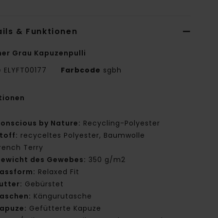
ils & Funktionen
er Grau Kapuzenpulli
e
ELYFT00177
Farbcode
sgbh
tionen
onscious by Nature:
Recycling-Polyester
toff:
recyceltes Polyester, Baumwolle
rench Terry
ewicht des Gewebes:
350 g/m2
assform:
Relaxed Fit
utter:
Gebürstet
aschen:
Kängurutasche
apuze:
Gefütterte Kapuze