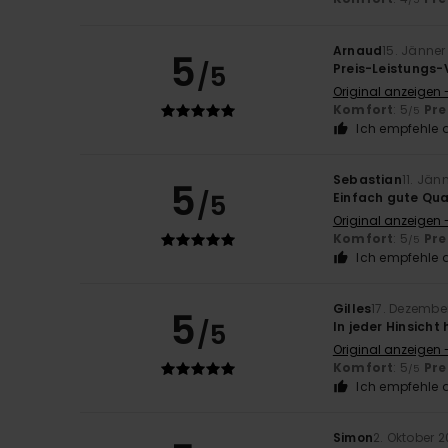
Arnaud
15. Jänner
5
/5
Preis-Leistungs-
Original anzeigen 
Komfort
: 5
Pre
/5
Ich empfehle d
Sebastian
11. Jän
5
/5
Einfach gute Qua
Original anzeigen 
Komfort
: 5
Pre
/5
Ich empfehle d
Gilles
17. Dezembe
5
/5
In jeder Hinsicht
Original anzeigen 
Komfort
: 5
Pre
/5
Ich empfehle d
Simon
2. Oktober 