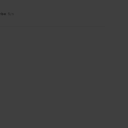
rbe
: 5
/5