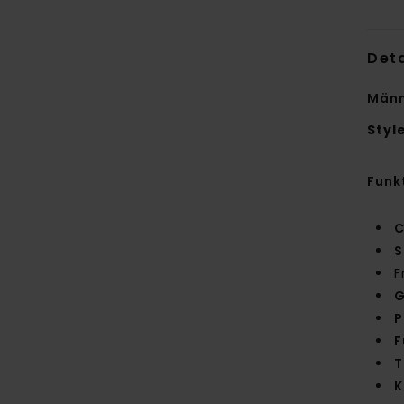
Deta
Männ
Styl
Funk
C
S
F
G
P
F
T
K