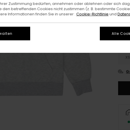
e Ihrer Zustimmung bedürfen, annehmen oder ablehnen oder sich da
 den betreffenden Cookies nicht zustimmen (z. B. bestimmte Cooki
Farb
re Informationen finden Sie in unserer :
Cookie-Richtlinie
und
Datens
walten
Alle Cook
X
G