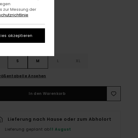
gegen
es zur Messung der
Mid Grey Heather
e
chutzrichtlinie
ies akzeptieren
S
S
M
L
XL
rößentabelle Ansehen
In den Warenkorb
Lieferung nach Hause oder zum Abholort
Lieferung geplant ab
11 August