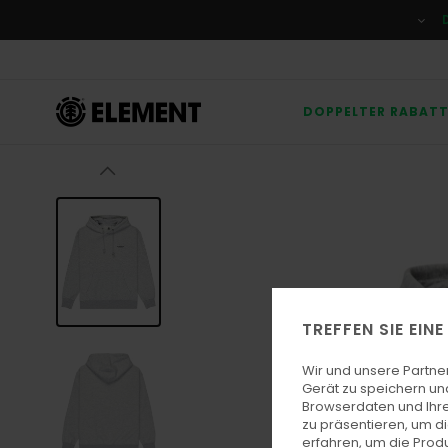
Direkt
zur
Produktinformation
springen
DOPPELTER RABAT
TREFFEN SIE EIN
Wir und unsere Partne
Gerät zu speichern un
Browserdaten und Ihre
zu präsentieren, um d
erfahren, um die Produ