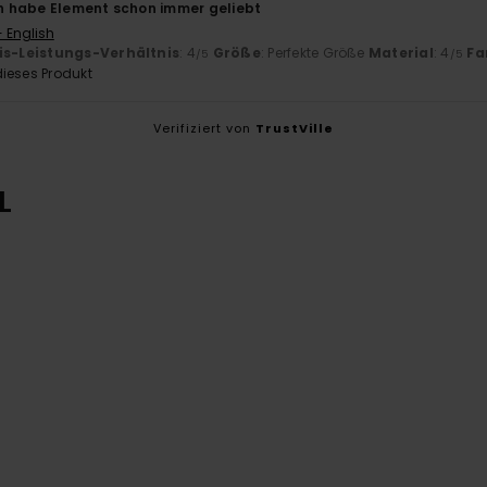
Ich habe Element schon immer geliebt
- English
is-Leistungs-Verhältnis
: 4
Größe
: Perfekte Größe
Material
: 4
Fa
/5
/5
ieses Produkt
Verifiziert von
TrustVille
L