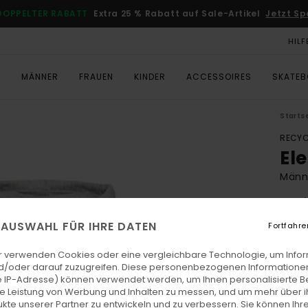
DOPPELTER RABATT
Extra 25 % Rabatt auf Sale-Artikel
Jetzt Sp
HILF
T
MÄNNER
FRAUEN
KINDER
ACCESSOIRES
SKATE
Starts
RECYC
El
Männe
4.8
ECO-
E AUSWAHL FÜR IHRE DATEN
Fortfahre
€ 75,
€ 3
r verwenden Cookies oder eine vergleichbare Technologie, um Info
d/oder darauf zuzugreifen. Diese personenbezogenen Informationen
SALE
 IP-Adresse) können verwendet werden, um Ihnen personalisierte Be
ie Leistung von Werbung und Inhalten zu messen, und um mehr über i
DOPPE
kte unserer Partner zu entwickeln und zu verbessern. Sie können Ihre