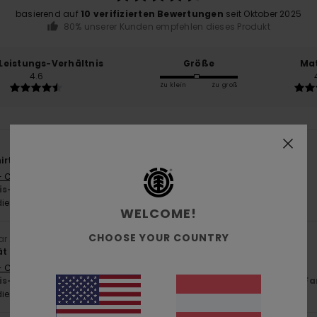
basierend auf
10 verifizierten Bewertungen
seit Oktober 2025
80% unserer Kunden empfehlen dieses Produkt
-Leistungs-Verhältnis
Größe
Mat
4.6
Zu klein
Zu groß
6
irt
- Castellano
is-Leistungs-Verhältnis
: 5
Größe
: Perfekte Größe
Farbe
: 5
/5
/5
ieses Produkt
WELCOME!
CHOOSE YOUR COUNTRY
ar 2026
ät
- Castellano
is-Leistungs-Verhältnis
: 4
Größe
: Perfekte Größe
Material
: 5
Fa
/5
/5
ieses Produkt