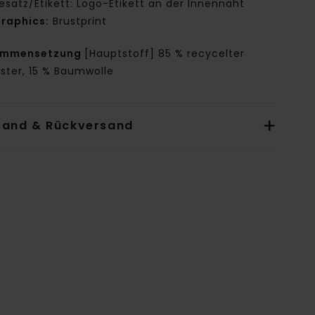
esatz/Etikett: Logo-Etikett an der Innennaht
raphics:
Brustprint
ammensetzung
[Hauptstoff] 85 % recycelter
ster, 15 % Baumwolle
sand & Rückversand