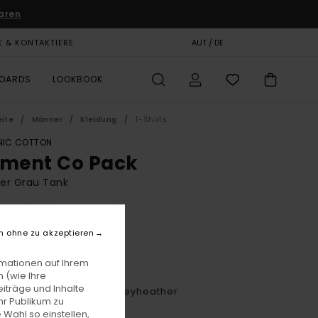
aren
E & KONTAKTIERE
GESCHENKKARTE
AUT / DE
SHOPS
BOARDS
LOOKBOOK
eite
Männer
Kleidung
T-Shirts
IC COTTON
ement Co Pack
er Grau Tank
(1 Bewertungen)
BONUS
n ohne zu akzeptieren
5,00
rmationen auf Ihrem
 (wie Ihre
iträge und Inhalte
Midgreyheather/midgreyheather
e
hr Publikum zu
 Wahl so einstellen,