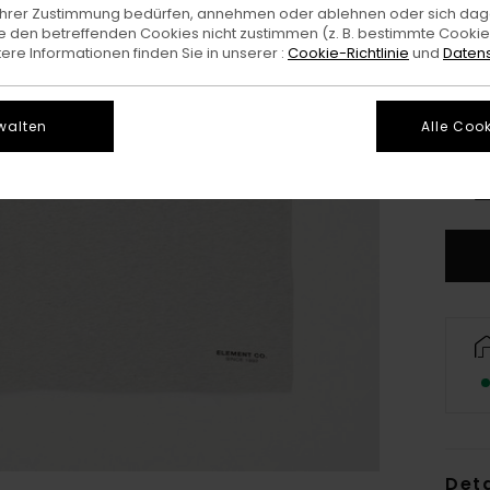
e Ihrer Zustimmung bedürfen, annehmen oder ablehnen oder sich da
 den betreffenden Cookies nicht zustimmen (z. B. bestimmte Cooki
re Informationen finden Sie in unserer :
Cookie-Richtlinie
und
Datens
walten
Alle Cook
X
G
Deta