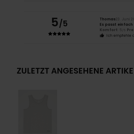
5
Thomas
23. Juni 
/5
Es passt einfach 
Komfort
: 5
Pre
/5
Ich empfehle d
ZULETZT ANGESEHENE ARTIKE