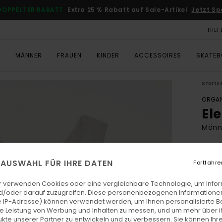
DOPPELTER RABATT
Extra 25 % Rabatt auf Sale-Artikel
Jetzt Sp
HILF
T
MÄNNER
FRAUEN
KINDER
ACCESSOIRES
SKATE
Starts
ORGAN
El
Männ
5.0
ECO-
E AUSWAHL FÜR IHRE DATEN
Fortfahre
€ 3
r verwenden Cookies oder eine vergleichbare Technologie, um Info
d/oder darauf zuzugreifen. Diese personenbezogenen Informationen
 IP-Adresse) können verwendet werden, um Ihnen personalisierte Be
Farb
ie Leistung von Werbung und Inhalten zu messen, und um mehr über i
kte unserer Partner zu entwickeln und zu verbessern. Sie können Ihre