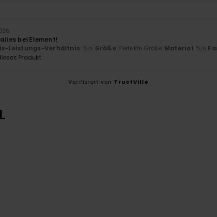
2026
alles bei Element!
is-Leistungs-Verhältnis
: 5
Größe
: Perfekte Größe
Material
: 5
Fa
/5
/5
ieses Produkt
Verifiziert von
TrustVille
L