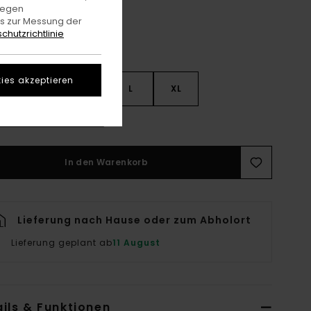
gegen
es zur Messung der
chutzrichtlinie
ies akzeptieren
S
S
M
L
XL
rößentabelle Ansehen
In den Warenkorb
Lieferung nach Hause oder zum Abholort
Lieferung geplant ab
11 August
ils & Funktionen