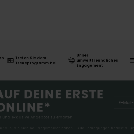
Unser
on
Treten Sie dem
umweltfreundliches
Treueprogramm bei
Engagement
AUF DEINE ERSTE
ONLINE*
 und exklusive Angebote zu erhalten.
 für alle, die sich neu angemeldet haben - Alle Bedingungen findest du 