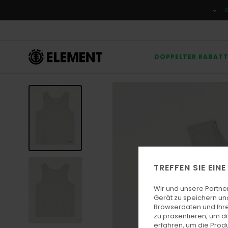
Direkt
zur
Produktinformation
springen
DOPPELTER RABAT
TREFFEN SIE EIN
Wir und unsere Partne
Gerät zu speichern un
Browserdaten und Ihre
zu präsentieren, um d
erfahren, um die Produ