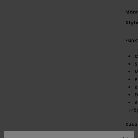
Männ
Styl
Funk
C
S
M
P
K
D
A
Trä
Zus