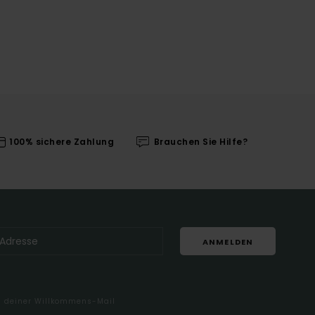
100% sichere Zahlung
Brauchen Sie Hilfe?
ANMELDEN
in deiner Willkommens-Mail