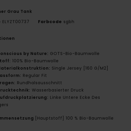
er Grau Tank
e
ELYZT00737
Farbcode
sgbh
tionen
onscious by Nature:
GOTS-Bio-Baumwolle
toff:
100% Bio-Baumwolle
aterialkonstruktion:
Single Jersey [160 G/M2]
assform:
Regular Fit
ragen:
Rundhalsausschnitt
rucktechnik:
Wasserbasierter Druck
ufdruckplatzierung:
Linke Untere Ecke Des
gers
ammensetzung
[Hauptstoff] 100 % Bio-Baumwolle