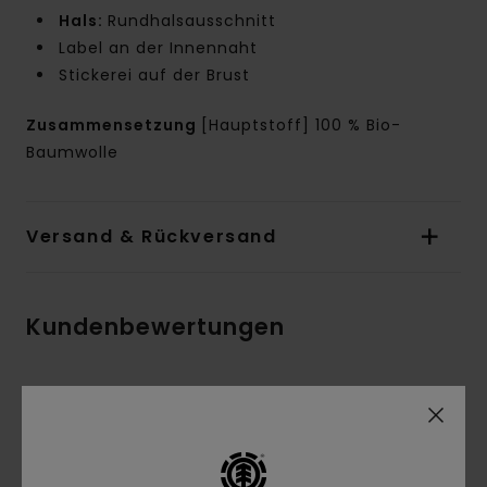
Hals:
Rundhalsausschnitt
Label an der Innennaht
Stickerei auf der Brust
Zusammensetzung
[Hauptstoff] 100 % Bio-
Baumwolle
Versand & Rückversand
Kundenbewertungen
Durchschnittliche Bewertung
5.0
/5