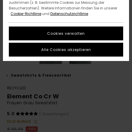
zustimmen (z. B. bestimmte Cookies zur Messung der
Besucherzahlen). Weitere Informationen finden Sie in unserer
:
Cookie-Richtlinie
und
Datenschutzrichtlinie
Cookies verwalten
Alle Cookies akzeptieren
Sweatshirts & Fleeceartikel
RECYCLED
Element Co Cr W
Frauen Grau Sweatshirt
5.0
(1 Bewertungen)
ECO-BONUS
€ 65,00
55%