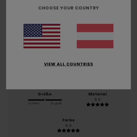
CHOOSE YOUR COUNTRY
basierend auf
1 verifizierten Bewertungen
seit
Februar 2026
100% unserer Kunden empfehlen dieses Produkt
Komfort
5.0
VIEW ALL COUNTRIES
Preis-Leistungs-Verhältnis
5.0
Größe
Material
5.0
Zu klein
Zu groß
Farbe
5.0