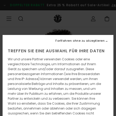
Direkt
DOPPELTER RABATT
Extra 25 % Rabatt auf Sale-Artikel
Jetz
zur
Produktinformation
springen
Fortfahren ohne zu akzeptieren
TREFFEN SIE EINE AUSWAHL FÜR IHRE DATEN
Wir und unsere Partner verwenden Cookies oder eine
vergleichbare Technologie, um Informationen auf Ihrem
Gerät zu speichern und/oder darauf zuzugreifen. Diese
personenbezogenen Informationen (wie Ihre Browserdaten
und Ihre IP-Adresse) können verwendet werden, um Ihnen
personalisierte Beiträge und Inhalte zu präsentieren, um die
Leistung von Werbung und Inhalten zu messen, und um
mehr über ihr Publikum zu erfahren, um die Produkte unserer
Partner zu entwickeln und zu verbessern. Sie können Ihre
Wahl so einstellen, dass Sie Cookies, die Ihrer Zustimmung
bedürfen, annehmen oder ablehnen oder sich dagegen
aussprechen, wenn Sie den betreffenden Cookies nicht