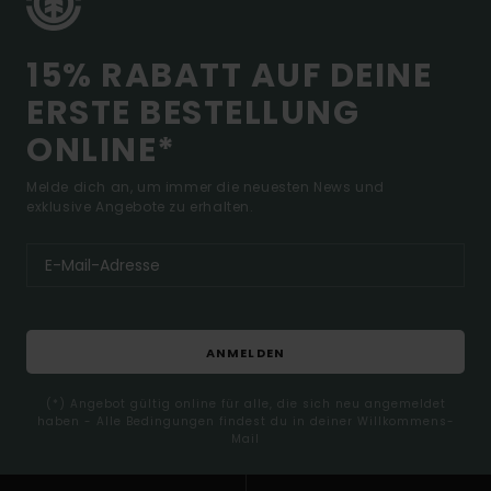
15% RABATT AUF DEINE
ERSTE BESTELLUNG
ONLINE*
Melde dich an, um immer die neuesten News und
exklusive Angebote zu erhalten.
ANMELDEN
(*) Angebot gültig online für alle, die sich neu angemeldet
haben - Alle Bedingungen findest du in deiner Willkommens-
Mail